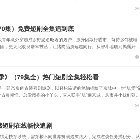
70集）免费短剧全集追到底
代青年意外穿越成乡野恶名昭著的屠户，原身因欺行霸市、苛待乡邻被唾
危险，更凭此改良屠宰技艺，让猪肉品质远超同行。从智斗地痞到揭露奸商
季》（79集全）热门短剧全集轻松看
一部79集的古装喜剧短剧，以轻松诙谐的笔触描绘了京城中一对“坑货”
古灵精怪、总爱闯祸的小丫头，两人联手“坑”遍京城，从市井小贩到朝堂
燃短剧在线畅快追剧
外绑定快穿系统，需穿梭不同世界扮演炮灰路人，完成逆袭任务攒积分。从