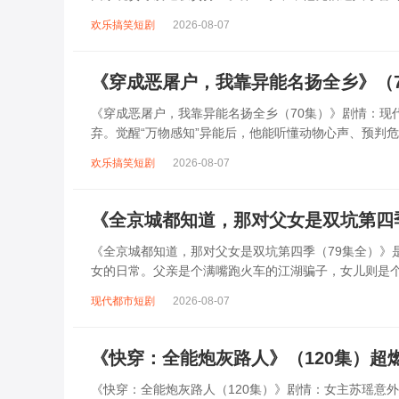
识了志同道合的伙伴与暗中相助的贵人。剧中...
欢乐搞笑短剧
2026-08-07
《穿成恶屠户，我靠异能名扬全乡》（
《穿成恶屠户，我靠异能名扬全乡（70集）》剧情：现
弃。觉醒“万物感知”异能后，他能听懂动物心声、预判
阴谋，从帮村民寻回失物到用异能救下落水孩...
欢乐搞笑短剧
2026-08-07
《全京城都知道，那对父女是双坑第四
《全京城都知道，那对父女是双坑第四季（79集全）》是
女的日常。父亲是个满嘴跑火车的江湖骗子，女儿则是个
权贵无一幸免。他们时而假装神医骗取...
现代都市短剧
2026-08-07
《快穿：全能炮灰路人》（120集）超
《快穿：全能炮灰路人（120集）》剧情：女主苏瑶意