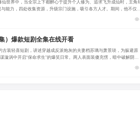
修仙世界中，当全宗上下都醉心于提升个人修为、追求飞升成仙时，主角
慧与能力，四处收集资源，升级宗门设施，吸引各方人才。期间，他不仅
4集）爆款短剧全集在线开看
集的古装轻喜短剧，讲述穿越成反派炮灰的夫妻档苏璃与萧景琰，为躲避原
权谋漩涡中开启“保命求生”的爆笑日常。两人表面装傻充愣，暗中破解阴