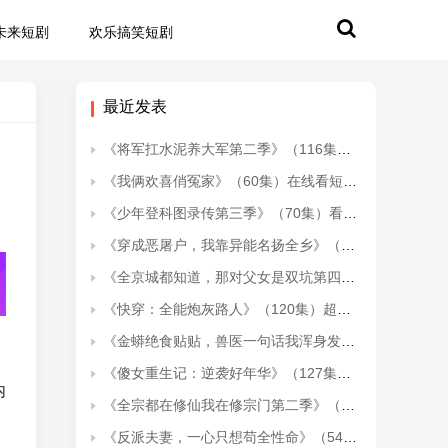
未来短剧
欢乐搞笑短剧
最近发表
《将军扛水泥养大军第二季》（116集）热门短剧全集免费观
《我俩欢喜俏冤家》（60集）在线看短剧欢乐不停歇
《少年登科图录传第三季》（70集）看短剧全集享视觉盛宴
《穿成恶屠户，我靠异能名扬全乡》（70集）免费短剧全集追到底
《全京城都知道，那对父女是双坑第四季》（79集全）热门短剧全集轻松看
《快穿：全能炮灰路人》（120集）超燃短剧在线畅快追剧
《金蟒绝食贴贴，兽医一句话我浑身发冷》（61集）短剧全集畅快看个够
《傻女重生记：逆袭好年华》（127集）短剧全集免费在线追不停
内
《全宗都在修仙我在修宗门第二季》（78集）短剧全集在线追个不停歇
《反派夫妻，一心只想苟全性命》（54集）爆款短剧全集在线开看