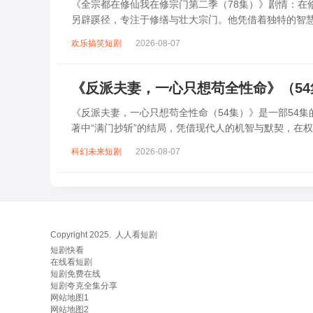
《全宗都在修仙我在修宗门第二季（78集）》剧情：在
另辟蹊径，专注于修缮与壮大宗门。他凭借着独特的智
应对外界的种种挑战与危机，还要调和宗门内...
欢乐搞笑短剧
2026-08-07
《反派夫妻，一心只想苟全性命》（5
《反派夫妻，一心只想苟全性命（54集）》是一部54
著中“满门抄斩”的结局，凭借现代人的机智与默契，在
谋，从互相嫌弃到携手逆袭，既要应对皇帝...
科幻未来短剧
2026-08-07
Copyright 2025.
人人看短剧
短剧快看
在线看短剧
短剧免费在线
短剧夸克全集分享
网站地图1
网站地图2