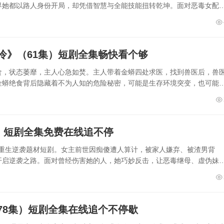
界她都以路人身份开局，却凭借智慧与全能技能扭转乾坤。面对恶毒女配
冷》（61集）短剧全集畅快看个够
食，状态萎靡，主人心急如焚。主人带着金蟒四处求医，找到兽医后，兽
金蟒绝食背后隐藏着不为人知的危险秘密，可能是生存环境突变，也可能
）短剧全集免费在线追不停
集的重生逆袭题材短剧。女主前世因痴傻遭人算计，被家人嫌弃、被渣男背
开启逆袭之路。面对曾经伤害她的人，她巧妙反击，让恶毒继母、虚伪妹
78集）短剧全集在线追个不停歇