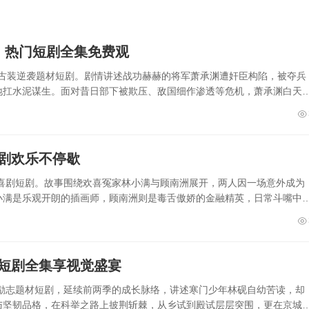
）热门短剧全集免费观
集的古装逆袭题材短剧。剧情讲述战功赫赫的将军萧承渊遭奸臣构陷，被夺兵
地扛水泥谋生。面对昔日部下被欺压、敌国细作渗透等危机，萧承渊白天
短剧欢乐不停歇
轻喜剧短剧。故事围绕欢喜冤家林小满与顾南洲展开，两人因一场意外成为
小满是乐观开朗的插画师，顾南洲则是毒舌傲娇的金融精英，日常斗嘴中
看短剧全集享视觉盛宴
装励志题材短剧，延续前两季的成长脉络，讲述寒门少年林砚自幼苦读，却
与坚韧品格，在科举之路上披荆斩棘，从乡试到殿试层层突围，更在京城