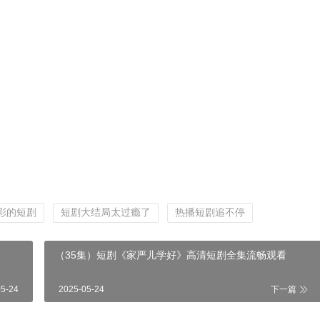
彩的短剧
短剧大结局太过瘾了
热播短剧追不停
（35集）短剧《家严儿学好》高清短剧全集流畅观看
05-24
2025-05-24
下一篇