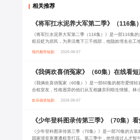
相关推荐
《将军扛水泥养大军第二季》（116集
《将军扛水泥养大军第二季（116集）》是一部116
权后贬为庶民，为养活麾下三千残部，他隐姓埋名在工
工地挥汗如雨，夜晚化身智谋军师，用扛水...
现代都市短剧
2026-08-07
《我俩欢喜俏冤家》（60集）在线看
《我俩欢喜俏冤家（60集）》是一部60集的都市爱情
合租室友，性格迥异的他们从互相嫌弃到暗生情愫。林
撞出无数笑料。随着误会解除，两人逐渐靠近...
欢乐搞笑短剧
2026-08-07
《少年登科图录传第三季》（70集）
《少年登科图录传第三季（70集）》是一部70集的古
因家境贫寒屡遭权贵打压。第三季中，他凭借过人才智