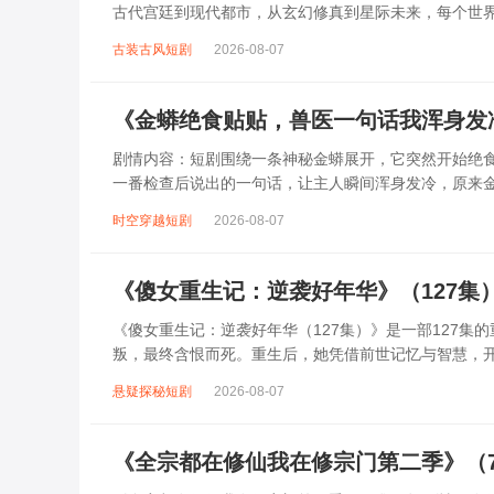
古代宫廷到现代都市，从玄幻修真到星际未来，每个世
刁难、主角光环的压制，她见招拆招，在逆境...
古装古风短剧
2026-08-07
《金蟒绝食贴贴，兽医一句话我浑身发
剧情内容：短剧围绕一条神秘金蟒展开，它突然开始绝
一番检查后说出的一句话，让主人瞬间浑身发冷，原来
遭遇了某种未知的威胁，主人不得不踏上探...
时空穿越短剧
2026-08-07
《傻女重生记：逆袭好年华》（127集
《傻女重生记：逆袭好年华（127集）》是一部127
叛，最终含恨而死。重生后，她凭借前世记忆与智慧，
等阴谋破产；在事业上，她凭借独特眼光与果...
悬疑探秘短剧
2026-08-07
《全宗都在修仙我在修宗门第二季》（