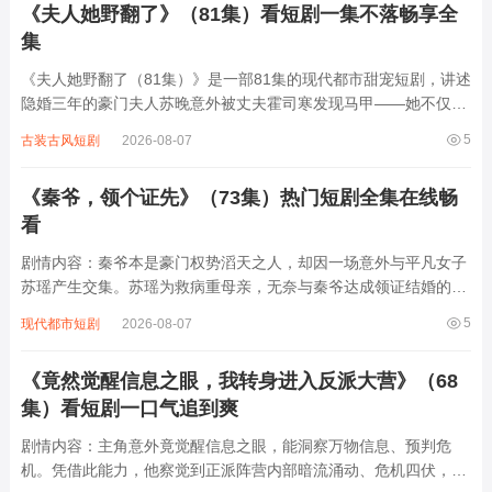
《夫人她野翻了》（81集）看短剧一集不落畅享全
集
《夫人她野翻了（81集）》是一部81集的现代都市甜宠短剧，讲述
隐婚三年的豪门夫人苏晚意外被丈夫霍司寒发现马甲——她不仅是
顶级黑客、赛车手，还是神秘组织“暗夜”的幕后大佬。当霍司寒以
5
古装古风短剧
2026-08-07
为自己掌控全局时，苏晚却用一场精心策划的“离婚局”反将一军，
两人在商战、家族纷争中互飙演技...
《秦爷，领个证先》（73集）热门短剧全集在线畅
看
剧情内容：秦爷本是豪门权势滔天之人，却因一场意外与平凡女子
苏瑶产生交集。苏瑶为救病重母亲，无奈与秦爷达成领证结婚的交
易。婚后，两人在相处中渐生情愫，可秦爷复杂的家族关系和过往
5
现代都市短剧
2026-08-07
恩怨不断涌现，各方势力觊觎秦家产业，试图破坏他们的感情。苏
瑶凭借善良和智慧，一次次化解危机，...
《竟然觉醒信息之眼，我转身进入反派大营》（68
集）看短剧一口气追到爽
剧情内容：主角意外竟觉醒信息之眼，能洞察万物信息、预判危
机。凭借此能力，他察觉到正派阵营内部暗流涌动、危机四伏，而