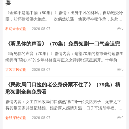
宴
《金鳞不是池中物（80集）》剧情：出身平凡的林风，自幼饱受冷
眼，却怀揣着远大抱负。一次偶然机遇，他获得神秘传承，从此人
生开挂。在商场上，他凭借智慧与果敢，从底层小人物一路逆袭，
5
科幻未来短剧
2026-08-07
与各方势力斗智斗勇，化解重重危机，打造出商业帝国。感情上，
他收获了真挚爱情，却也面临诸多诱惑与...
《听见你的声音》（70集）免费短剧一口气全追完
《听见你的声音（70集）》剧情内容：这部70集的都市奇幻短剧围
绕拥有“读心术”的少年朴修夏与正义女律师张慧星展开。十年前，
修夏因目睹父亲被害而获得通过眼神读取他人内心的超能力，却因
5
古装古风短剧
2026-08-07
年龄太小无法为父亲作证。十年后，已成为律师的慧星意外卷入修
夏父亲的案件重审，两人在共同追寻...
《民政局门口捡的老公身份藏不住了》（79集）精
彩短剧全集免费看
剧情内容：女主在民政局门口偶然“捡”到一位失忆男子，无奈之下
将其带回家并登记结婚。婚后两人感情升温，日子平淡却幸福。然
而随着时间推移，男子逐渐恢复记忆，原来他竟是豪门家族的继承
4
悬疑探秘短剧
2026-08-07
人，背后有着复杂的商业斗争和家族恩怨。随着身份逐渐暴露，各
种麻烦接踵而至，女主也陷入重重危...