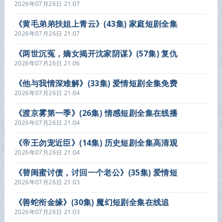
集) 穿越短剧全集夸克网盘观看
2026年07月26日 21:07
《黄毛弟弟扶姐上青云》(43集) 家庭短剧全集
高清观看
2026年07月26日 21:07
《两世沉冤，嫡女揭开沈家阴谋》(57集) 复仇
短剧全集在线免费看
2026年07月26日 21:06
《他与我情深难解》(33集) 爱情短剧全集免费
观看
2026年07月26日 21:04
《渡京雾第一季》(26集) 情感短剧全集在线播
放
2026年07月26日 21:04
《帝王勿宠近臣》(14集) 历史短剧全集高清观
看
2026年07月26日 21:04
《替闺蜜讨债，讨回一个老公》(35集) 爱情短
剧全集高清看
2026年07月26日 21:03
《善蛇衔金缘》(30集) 魔幻短剧全集在线追
2026年07月26日 21:03