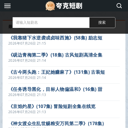
夸
克
短
最新短剧
剧
《我靠猪下水逆袭成卤味西施》(58集) 励志短
剧免费全集播放
2026年07月26日 21:15
《砚边青梅第二季》(18集) 古风短剧高清全集
在线看
2026年07月26日 21:14
《古今两头跑：王妃她赚麻了》(131集) 古装短
剧全集在线免费畅看
2026年07月26日 21:14
《任务诱导黑化，目标人物偏温和》(16集) 甜
宠短剧全集免费看全集
2026年07月26日 21:13
《京焰灼星》(107集) 冒险短剧全集在线览
2026年07月26日 21:13
《神女渡众生乱世赐粮安万民第二季》(178集)