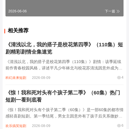
2026-06-06
下一篇
相关推荐
《清浅以北，我的搭子是校花第四季》（110集）短
剧精彩剧情全集速览
《清浅以北，我的搭子是校花第四季（110集）》剧情：该季延续
前作青春校园风格，讲述平凡少年林北与校花苏清浅因意外成为搭
档后，在校园生活中经历的种种趣事。从社团活动到校园竞赛，两
4
科幻未来短剧
2026-08-09
人从互相嫌弃到默契配合，在解决一个个难题的过程中逐渐靠近。
期间穿插着同学间的友情、家庭的小矛盾...
《惊！我和死对头有个孩子第二季》（60集）热门
短剧一看到底看
《惊！我和死对头有个孩子第二季（60集）》是一部60集的都市情
感轻喜剧短剧。第一季结尾，男女主因意外有了孩子后关系微妙，
第二季延续这一设定，两人因孩子不得不频繁接触，从互相较劲到
6
欢乐搞笑短剧
2026-08-09
逐渐理解彼此。剧中，男主表面毒舌实则默默关心，女主看似强势