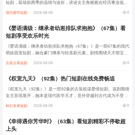
短剧，延续前两季的温情与波折，讲述女主角栀栀在经历事业低谷
与情感背叛后，独自前往南方小城疗愈身心，却因一场意外重逢旧
6
现代都市短剧
2026-08-09
爱晴天。两人在相处中逐渐解开误会，晴天默默守护栀栀创业开咖
啡馆，同时面对新追求者的介入与家族...
《婴语满级：继承者幼崽排队求抱抱》（67集）看
短剧享受欢乐时光
《婴语满级：继承者幼崽排队求抱抱（67集）》是一部67集的现代
萌娃甜宠短剧，融合豪门继承与轻喜剧元素。剧情围绕天才萌宝团
展开，五个刚学会说话的豪门继承人幼崽因家族恩怨被分散抚养，
6
古装古风短剧
2026-08-09
却凭借“婴语满级”的特殊能力——能精准解读婴儿需求并操控大人
行动，集体逃出幼儿园寻找亲生父母...
《权宠九天》（92集）热门短剧在线免费畅追
《权宠九天（92集）》是一部92集的古装权谋爱情短剧。该剧围绕
女主苏瑶展开，她本是现代医学天才，意外穿越到古代成为不受宠
的相府庶女。为求自保，她凭借智慧与医术在宫廷与权贵间周旋。
6
科幻未来短剧
2026-08-09
男主是权倾朝野的九王爷，冷峻腹黑却对苏瑶情有独钟。两人在朝
堂争斗、家族阴谋中携手破局，从相互...
《幸得遇你芳华时》（63集）看短剧精彩不停歇超
上头