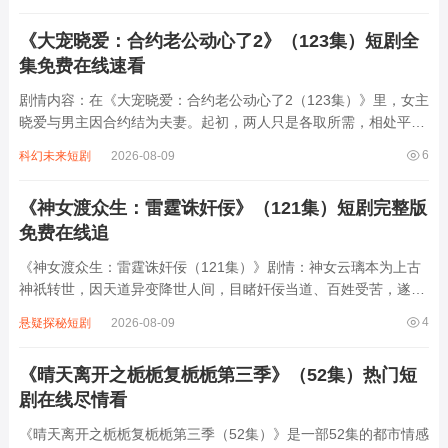
却内心柔软，两人在育儿过程中碰...
《大宠晓爱：合约老公动心了2》（123集）短剧全
集免费在线速看
剧情内容：在《大宠晓爱：合约老公动心了2（123集）》里，女主
晓爱与男主因合约结为夫妻。起初，两人只是各取所需，相处平
淡。但随着时间推移，男主渐渐被晓爱的善良、独立所吸引，不知
6
科幻未来短剧
2026-08-09
不觉间动了真心。而晓爱也在日常点滴中，感受到男主的温柔与深
情。可合约期限、外界压力等诸多因素横...
《神女渡众生：雷霆诛奸佞》（121集）短剧完整版
免费在线追
《神女渡众生：雷霆诛奸佞（121集）》剧情：神女云璃本为上古
神祇转世，因天道异变降世人间，目睹奸佞当道、百姓受苦，遂以
雷霆手段惩恶扬善。她手持天罚神剑，识破权臣与妖魔勾结的阴
4
悬疑探秘短剧
2026-08-09
谋，从揭露科举舞弊到平定边疆叛乱，一路破除重重阻碍。剧中既
有她与忠义之士联手对抗邪教的惊险场面，...
《晴天离开之栀栀复栀栀第三季》（52集）热门短
剧在线尽情看
《晴天离开之栀栀复栀栀第三季（52集）》是一部52集的都市情感