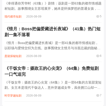
《幸得遇你芳华时（63集）》剧情：该剧是一部63集的都市情感题
材短剧。故事围绕女主苏瑶展开，她本是怀揣梦想的普通女孩，在
繁华都市中努力打拼。一次偶然，她与商业精英顾辰相遇，顾辰被
5
现代都市短剧
2026-08-09
苏瑶的纯真善良吸引，苏瑶也被顾辰的才华魅力折服。两人在相处
中渐生情愫，可身份差距、外界压力以...
《惜月：Boss把偏爱藏进长夜城》（41集）热门短
剧一集不落看
《惜月：Boss把偏爱藏进长夜城》是一部41集的都市情感短剧，
以职场与爱情交织为主线。故事围绕女主惜月与冷面总裁的隐秘纠
葛展开——惜月因家庭变故被迫进入长夜城集团工作，却意外发现
6
悬疑探秘短剧
2026-08-09
顶头上司竟是曾救她于危难的神秘人。Boss表面冷峻，暗中为她扫
清职场障碍，甚至在商业博弈中以...
《干饭女帝：摄政王的心尖宠》（64集）免费短剧
一口气追完
《干饭女帝：摄政王的心尖宠（64集）》是一部64集的古装甜宠短
剧。女主本是现代干饭达人，意外穿越成女帝，虽坐拥江山却一心
只想干饭。朝堂上，她与野心勃勃的摄政王斗智斗勇，表面装傻充
7
时空穿越短剧
2026-08-09
愣，实则暗藏锋芒。摄政王表面冷酷，实则被女主的率真可爱吸
引，暗中护她周全。两人在权谋斗争中渐...