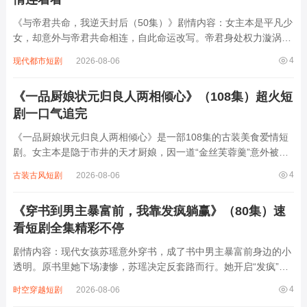
《与帝君共命，我逆天封后（50集）》剧情内容：女主本是平凡少
女，却意外与帝君共命相连，自此命运改写。帝君身处权力漩涡，
遭各方势力觊觎。女主凭借智慧与勇气，在波谲云诡的宫廷中周
4
现代都市短剧
2026-08-06
旋，助帝君化解重重危机。她不惧世俗眼光，逆天而行，从默默无
闻到声名鹊起。面对爱情与权力的双重考验...
《一品厨娘状元归良人两相倾心》（108集）超火短
剧一口气追完
《一品厨娘状元归良人两相倾心》是一部108集的古装美食爱情短
剧。女主本是隐于市井的天才厨娘，因一道“金丝芙蓉羹”意外被卷
入宫廷纷争，更因厨艺与新科状元顾明渊结缘。顾明渊表面是清冷
4
古装古风短剧
2026-08-06
贵公子，实则背负家族血仇，两人在携手破解朝堂阴谋的过程中，
以美食为媒暗生情愫。从市井烟火到宫...
《穿书到男主暴富前，我靠发疯躺赢》（80集）速
看短剧全集精彩不停
剧情内容：现代女孩苏瑶意外穿书，成了书中男主暴富前身边的小
透明。原书里她下场凄惨，苏瑶决定反套路而行。她开启“发疯”模
式，在男主落魄时，各种夸张搞怪举动不断，比如大闹债主、用奇
4
时空穿越短剧
2026-08-06
葩方式帮男主推销产品。本想借此刷存在感，却意外收获男主关