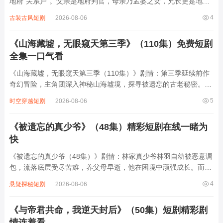
地府“关系户”。父亲是地府判官，母亲乃孟婆之女，兄长更是地府
鬼将。重生后，她凭借地府家族的暗中庇佑与特殊能力，一面智斗
4
古装古风短剧
2026-08-06
权谋，一面手撕仇敌，将曾经欺辱她的人一一清算。从柔弱公主化
身“地府小霸王”，她以鬼魅手段搅动风...
《山海藏墟，无眼窥天第三季》（110集）免费短剧
全集一口气看
《山海藏墟，无眼窥天第三季（110集）》剧情：第三季延续前作
奇幻冒险，主角团深入神秘山海墟境，探寻被遗忘的古老秘密。这
里藏有能改写天地法则的至宝，引各方势力觊觎。主角们一边躲避
5
时空穿越短剧
2026-08-06
追杀，一边破解墟中机关谜题，揭开“无眼窥天”背后关于上古神魔
大战的真相。过程中，成员间因理念分...
《被遗忘的真少爷》（48集）精彩短剧在线一睹为
快
《被遗忘的真少爷（48集）》剧情：林家真少爷林羽自幼被恶意调
包，流落底层受尽苦难，养父母早逝，他在困境中顽强成长。而假
少爷林辉在林家养尊处优，享受着本属于林羽的荣华富贵。一次偶
4
悬疑探秘短剧
2026-08-06
然，林羽的真实身份被揭开，回到林家后却遭家人冷漠对待，林辉
更是处处设计陷害。但林羽凭借自身智慧...
《与帝君共命，我逆天封后》（50集）短剧精彩剧
情连着看