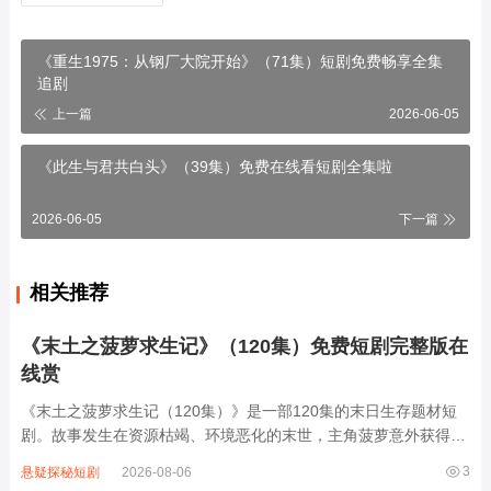
《重生1975：从钢厂大院开始》（71集）短剧免费畅享全集
追剧
上一篇
2026-06-05
《此生与君共白头》（39集）免费在线看短剧全集啦
2026-06-05
下一篇
相关推荐
《末土之菠萝求生记》（120集）免费短剧完整版在
线赏
《末土之菠萝求生记（120集）》是一部120集的末日生存题材短
剧。故事发生在资源枯竭、环境恶化的末世，主角菠萝意外获得神
秘种子，在废土中开启求生之旅。他带领幸存者建立避难所，种植
3
悬疑探秘短剧
2026-08-06
作物、寻找水源，与变异生物和贪婪掠夺者展开激烈对抗。过程