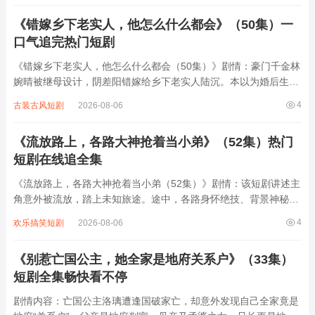
中，菠萝凭借智慧与勇气化解危机，结识...
《错嫁乡下老实人，他怎么什么都会》（50集）一
口气追完热门短剧
《错嫁乡下老实人，他怎么什么都会（50集）》剧情：豪门千金林
婉晴被继母设计，阴差阳错嫁给乡下老实人陆沉。本以为婚后生活
平淡无趣，却没想到陆沉身份成谜，他不仅精通厨艺、医术，还能
4
古装古风短剧
2026-08-06
轻松解决各种棘手难题。在相处中，林婉晴逐渐发现陆沉的闪光
点，两人感情升温。而陆沉背后的神秘势力...
《流放路上，各路大神抢着当小弟》（52集）热门
短剧在线追全集
《流放路上，各路大神抢着当小弟（52集）》剧情：该短剧讲述主
角意外被流放，踏上未知旅途。途中，各路身怀绝技、背景神秘的
大神纷纷现身，他们一改往日高冷，竟争着要当主角小弟。原来主
4
欢乐搞笑短剧
2026-08-06
角身上藏着惊天秘密与巨大潜力，这些大神或是想借势崛起，或是
受神秘力量驱使。在流放路上，他们与主...
《别惹亡国公主，她全家是地府关系户》（33集）
短剧全集畅快看不停
剧情内容：亡国公主洛璃遭逢国破家亡，却意外发现自己全家竟是