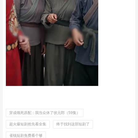
穿成饿死原配：我当众休了状元郎（59集）
超火爆短剧抢先看全集
终于找到这部短剧了
省钱短剧免费看个够