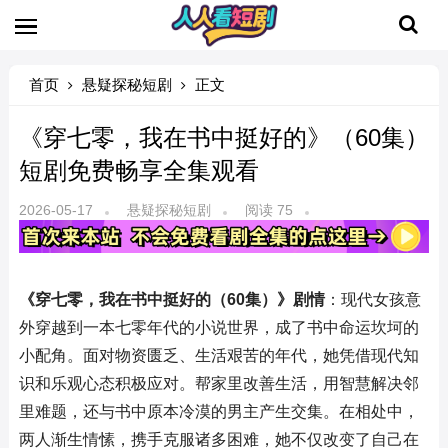
首页
悬疑探秘短剧
正文
《穿七零，我在书中挺好的》（60集）
短剧免费畅享全集观看
2026-05-17
悬疑探秘短剧
阅读 75
《穿七零，我在书中挺好的（60集）》剧情
：现代女孩意
外穿越到一本七零年代的小说世界，成了书中命运坎坷的
小配角。面对物资匮乏、生活艰苦的年代，她凭借现代知
识和乐观心态积极应对。帮家里改善生活，用智慧解决邻
里难题，还与书中原本冷漠的男主产生交集。在相处中，
两人渐生情愫，携手克服诸多困难，她不仅改变了自己在