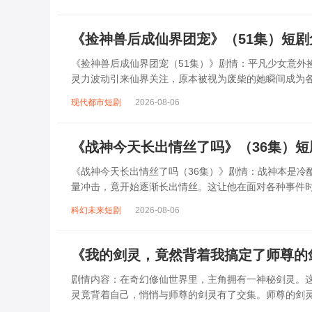
《捡神兽后成仙界团宠》（51集）短
《捡神兽后成仙界团宠（51集）》剧情：平凡少女意外
灵力波动引来仙界关注，原本被视为废柴的她瞬间成为
长老争抢，更因神兽契约获得穿梭三界的特殊...
现代都市短剧
2026-08-06
《战神今天长出情丝了吗》（36集）
《战神今天长出情丝了吗（36集）》剧情：战神本是冷
量冲击，竟开始逐渐长出情丝。这让他在面对各种事件
中，慢慢学会爱与被爱。36集里，战神...
科幻未来短剧
2026-08-06
《我的剑灵，竟然背着我搞定了师尊的
剧情内容：在奇幻修仙世界里，主角拥有一神秘剑灵。
灵竟背着自己，悄悄与师尊的剑灵有了交集。师尊的剑
诸多潜在危机，还意外促成了两派间一些微妙平...