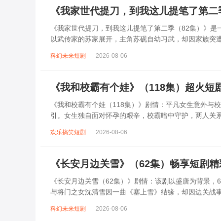
《我家世代提刀，到我这儿提笔了第二
《我家世代提刀，到我这儿提笔了第二季（82集）》是一
以武传家的苏家展开，主角苏砚自幼习武，却因家族突
境、权谋暗算，又需化解与青梅竹马的...
科幻未来短剧
2026-08-06
《我和校霸有个娃》（118集）超火短
《我和校霸有个娃（118集）》剧情：平凡女生意外与
引。女生独自面对怀孕的艰辛，校霸暗中守护，两人关
女生共同面对生活挑战，在育儿过程中感...
欢乐搞笑短剧
2026-08-06
《长安月边关雪》（62集）畅享短剧精
《长安月边关雪（62集）》剧情：该剧以盛唐为背景，
与将门之女沈清雪因一曲《塞上雪》结缘，却因边关战事
人在烽火连天中以信鸽传情。当李承霄身份...
科幻未来短剧
2026-08-06