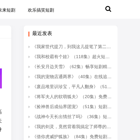
未来短剧
欢乐搞笑短剧
最近发表
《我家世代提刀，到我这儿提笔了第二季》（82集）免费短剧全集尽情观看
《我和校霸有个娃》（118集）超火短剧全集在线看
《长安月边关雪》（62集）畅享短剧精彩免费观看
《我的宠物店通两界》（40集）在线追短剧欢乐无限
《废品堆里识珍宝，平凡人翻身》（51集）看短剧全集畅享不停
《将军夫人的软萌狐夫》（20集）免费短剧精彩不停看
《捡神兽后成仙界团宠》（51集）短剧免费畅享全集观
高
《战神今天长出情丝了吗》（36集）短剧完整版免费在线看
失
《我的剑灵，竟然背着我搞定了师尊的剑灵》（64集）短剧全集免费畅快看
身
《借你虎威护狐族》（84集）免费短剧全集尽情看