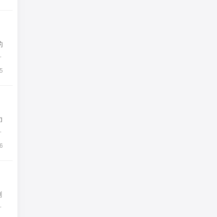
的
峰
5
力
处
6
剑
了