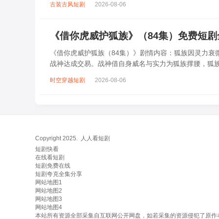
古装古风短剧
2026-08-06
《借你虎威护狐族》（84集）免费短剧
《借你虎威护狐族（84集）》剧情内容：狐族因灵力衰
战神达成交易。战神借自身威名与实力为狐族撑腰，狐族
族、蛇族等邪恶势力，期间有热血战斗，也有...
时空穿越短剧
2026-08-06
Copyright 2025.
人人看短剧
短剧快看
在线看短剧
短剧免费在线
短剧夸克全集分享
网站地图1
网站地图2
网站地图3
网站地图4
本站所有资源全部采集自互联网公开网盘，如若采集的资源侵犯了原作者的合法