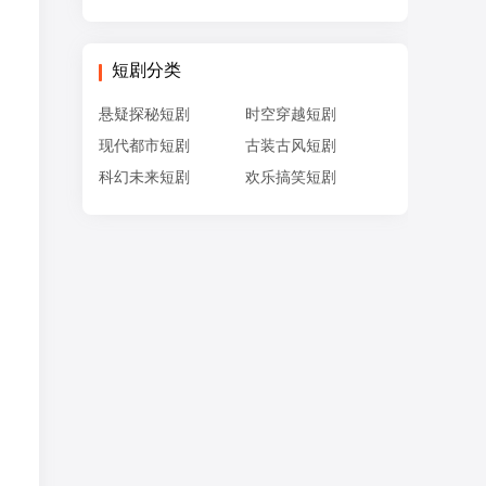
短剧分类
悬疑探秘短剧
时空穿越短剧
现代都市短剧
古装古风短剧
科幻未来短剧
欢乐搞笑短剧