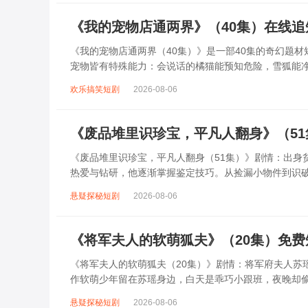
《我的宠物店通两界》（40集）在线
《我的宠物店通两界（40集）》是一部40集的奇幻题
宠物皆有特殊能力：会说话的橘猫能预知危险，雪狐能
经营宠物店解决人类顾客的烦恼，一边处理灵...
欢乐搞笑短剧
2026-08-06
《废品堆里识珍宝，平凡人翻身》（5
《废品堆里识珍宝，平凡人翻身（51集）》剧情：出身
热爱与钻研，他逐渐掌握鉴定技巧。从捡漏小物件到识
密，更用智慧与诚信打破行业偏见。过程中，...
悬疑探秘短剧
2026-08-06
《将军夫人的软萌狐夫》（20集）免
《将军夫人的软萌狐夫（20集）》剧情：将军府夫人苏
作软萌少年留在苏瑶身边，白天是乖巧小跟班，夜晚却
为护她暴露狐族身份，引来天劫。两人携手对...
悬疑探秘短剧
2026-08-06