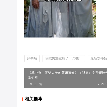
穿书后
我把男主撩疯了（70集）
最新热播
《掌中香：废柴太子的替嫁盲盒》（43集）免费短剧
随心看
上一篇
2026-
相关推荐