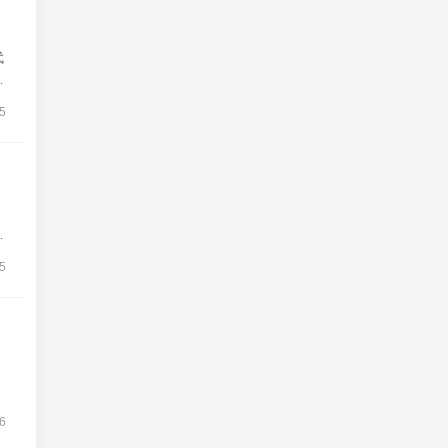
代
困
5
与
5
6