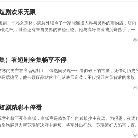
追短剧欢乐无限
材短剧。平凡女孩林小满意外继承了一家能连接人界与灵界的宠物店，店内
净化怨气，甚至还有来自灵界的神秘生物。她与高冷兽医陆沉舟携手，一
1集）看短剧全集畅享不停
贫寒的男主在废品站打工，偶然间发现一件看似破旧的古董，凭借对历史
破高端骗局，他带领废品站伙伴们从底层逆袭，不仅揭开古董背后的家族
费短剧精彩不停看
瑶意外救下受伤白狐，白狐竟是修炼千年的狐族少主夜离。为报恩，夜离
偷偷施展灵力帮苏瑶解决府中麻烦。将军外出征战，苏瑶遭奸人陷害，夜