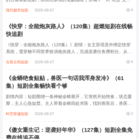
的日常。父亲是个满嘴跑火车的江湖骗子，女儿则是个古灵精怪、
4
现代都市短剧
2026-08-07
总爱闯祸的小丫头，两人联手“坑”遍京城，从市井小贩到朝堂权贵
无一幸免。他们时而假装神医骗取...
《快穿：全能炮灰路人》（120集）超燃短剧在线畅
快追剧
《快穿：全能炮灰路人（120集）》剧情：女主苏瑶意外绑定快穿
系统，需穿梭不同世界扮演炮灰路人，完成逆袭任务攒积分。从古
代宫廷到现代都市，从玄幻修真到星际未来，每个世界她都以路人
4
古装古风短剧
2026-08-07
身份开局，却凭借智慧与全能技能扭转乾坤。面对恶毒女配的刁
难、主角光环的压制，她见招拆招，在逆境...
《金蟒绝食贴贴，兽医一句话我浑身发冷》（61
集）短剧全集畅快看个够
剧情内容：短剧围绕一条神秘金蟒展开，它突然开始绝食，状态萎
靡，主人心急如焚。主人带着金蟒四处求医，找到兽医后，兽医一
番检查后说出的一句话，让主人瞬间浑身发冷，原来金蟒绝食背后
2
时空穿越短剧
2026-08-07
隐藏着不为人知的危险秘密，可能是生存环境突变，也可能是遭遇
了某种未知的威胁，主人不得不踏上探...
《傻女重生记：逆袭好年华》（127集）短剧全集免
费在线追不停