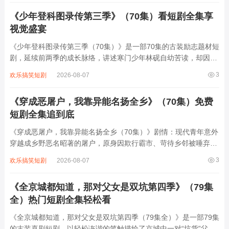
数笑料。随着误会解除，两人逐渐靠近...
《少年登科图录传第三季》（70集）看短剧全集享
视觉盛宴
《少年登科图录传第三季（70集）》是一部70集的古装励志题材短
剧，延续前两季的成长脉络，讲述寒门少年林砚自幼苦读，却因家
境贫寒屡遭权贵打压。第三季中，他凭借过人才智与坚韧品格，在
3
欢乐搞笑短剧
2026-08-07
科举之路上披荆斩棘，从乡试到殿试层层突围，更在京城结识了志
同道合的伙伴与暗中相助的贵人。剧中...
《穿成恶屠户，我靠异能名扬全乡》（70集）免费
短剧全集追到底
《穿成恶屠户，我靠异能名扬全乡（70集）》剧情：现代青年意外
穿越成乡野恶名昭著的屠户，原身因欺行霸市、苛待乡邻被唾弃。
觉醒“万物感知”异能后，他能听懂动物心声、预判危险，更凭此改
3
欢乐搞笑短剧
2026-08-07
良屠宰技艺，让猪肉品质远超同行。从智斗地痞到揭露奸商阴谋，
从帮村民寻回失物到用异能救下落水孩...
《全京城都知道，那对父女是双坑第四季》（79集
全）热门短剧全集轻松看
《全京城都知道，那对父女是双坑第四季（79集全）》是一部79集
的古装喜剧短剧，以轻松诙谐的笔触描绘了京城中一对“坑货”父女