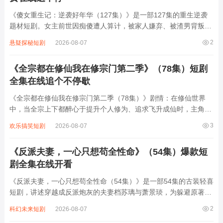
《傻女重生记：逆袭好年华（127集）》是一部127集的重生逆袭
题材短剧。女主前世因痴傻遭人算计，被家人嫌弃、被渣男背叛，
最终含恨而死。重生后，她凭借前世记忆与智慧，开启逆袭之路。
2
悬疑探秘短剧
2026-08-07
面对曾经伤害她的人，她巧妙反击，让恶毒继母、虚伪妹妹等阴谋
破产；在事业上，她凭借独特眼光与果...
《全宗都在修仙我在修宗门第二季》（78集）短剧
全集在线追个不停歇
《全宗都在修仙我在修宗门第二季（78集）》剧情：在修仙世界
中，当全宗上下都醉心于提升个人修为、追求飞升成仙时，主角却
另辟蹊径，专注于修缮与壮大宗门。他凭借着独特的智慧与能力，
3
欢乐搞笑短剧
2026-08-07
四处收集资源，升级宗门设施，吸引各方人才。期间，他不仅要应
对外界的种种挑战与危机，还要调和宗门内...
《反派夫妻，一心只想苟全性命》（54集）爆款短
剧全集在线开看
《反派夫妻，一心只想苟全性命（54集）》是一部54集的古装轻喜
短剧，讲述穿越成反派炮灰的夫妻档苏璃与萧景琰，为躲避原著中
“满门抄斩”的结局，凭借现代人的机智与默契，在权谋漩涡中开启
2
科幻未来短剧
2026-08-07
“保命求生”的爆笑日常。两人表面装傻充愣，暗中破解阴谋，从互