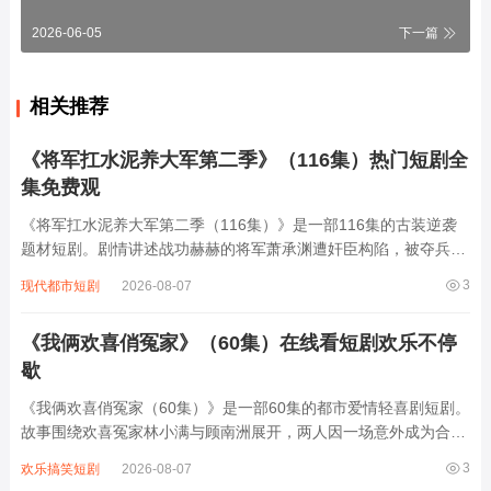
2026-06-05
下一篇
相关推荐
《将军扛水泥养大军第二季》（116集）热门短剧全
集免费观
《将军扛水泥养大军第二季（116集）》是一部116集的古装逆袭
题材短剧。剧情讲述战功赫赫的将军萧承渊遭奸臣构陷，被夺兵权
后贬为庶民，为养活麾下三千残部，他隐姓埋名在工地扛水泥谋
3
现代都市短剧
2026-08-07
生。面对昔日部下被欺压、敌国细作渗透等危机，萧承渊白天在工
地挥汗如雨，夜晚化身智谋军师，用扛水...
《我俩欢喜俏冤家》（60集）在线看短剧欢乐不停
歇
《我俩欢喜俏冤家（60集）》是一部60集的都市爱情轻喜剧短剧。
故事围绕欢喜冤家林小满与顾南洲展开，两人因一场意外成为合租
室友，性格迥异的他们从互相嫌弃到暗生情愫。林小满是乐观开朗
3
欢乐搞笑短剧
2026-08-07
的插画师，顾南洲则是毒舌傲娇的金融精英，日常斗嘴中碰撞出无