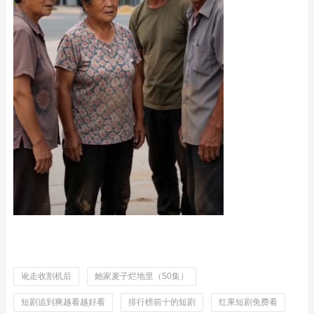
讹走收割机后
她家麦子烂地里（50集）
短剧追到爽越看越好看
排行榜前十的短剧
红果短剧免费看