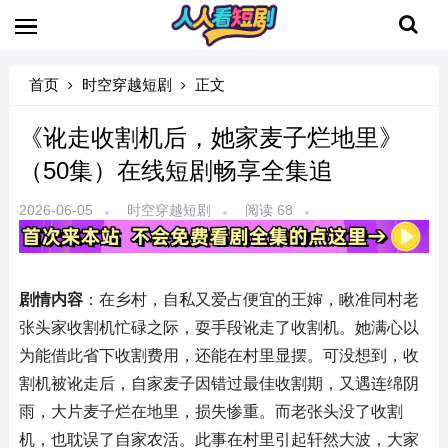
首页
时空穿越短剧
正文
《讹走收割机后，她家麦子烂地里》
（50集）在线短剧畅享全集追
2026-06-05
时空穿越短剧
阅读 68
剧情内容
：在乡村，自私又爱占便宜的王婶，瞅准同村老
张头家收割机忙碌之际，耍手段讹走了收割机。她满心以
为能借此省下收割费用，还能在村里显摆。可没想到，收
割机被讹走后，自家麦子因错过最佳收割期，又遇连绵阴
雨，大片麦子烂在地里，损失惨重。而老张头没了收割
机，也耽误了自家农活。此事在村里引起轩然大波，大家