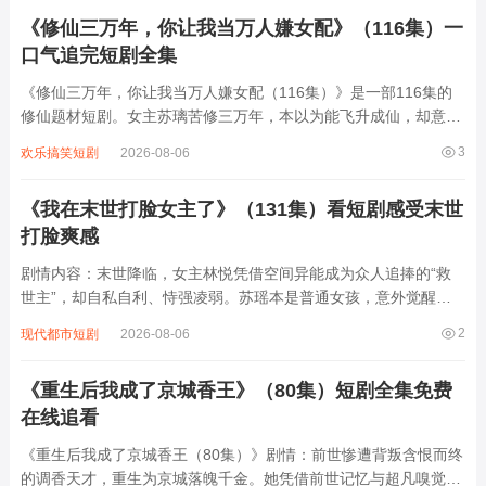
来的豪车被原主开走、假名表进水停...
《修仙三万年，你让我当万人嫌女配》（116集）一
口气追完短剧全集
《修仙三万年，你让我当万人嫌女配（116集）》是一部116集的
修仙题材短剧。女主苏璃苦修三万年，本以为能飞升成仙，却意外
绑定系统，被要求扮演书中万人嫌的恶毒女配。原主因嫉妒女主光
3
欢乐搞笑短剧
2026-08-06
环，屡屡作恶，最终下场凄惨。苏璃为完成任务，不得不按剧本行
事，却在过程中凭借机智与实力，一次...
《我在末世打脸女主了》（131集）看短剧感受末世
打脸爽感
剧情内容：末世降临，女主林悦凭借空间异能成为众人追捧的“救
世主”，却自私自利、恃强凌弱。苏瑶本是普通女孩，意外觉醒精
神系异能后，被林悦视为威胁，多次设计陷害。苏瑶凭借智慧与坚
2
现代都市短剧
2026-08-06
韧，一次次识破阴谋并反击，从被欺凌到逆袭，在末世废墟中建立
自己的势力。她救下被林悦抛弃的队友，揭...
《重生后我成了京城香王》（80集）短剧全集免费
在线追看
《重生后我成了京城香王（80集）》剧情：前世惨遭背叛含恨而终
的调香天才，重生为京城落魄千金。她凭借前世记忆与超凡嗅觉，