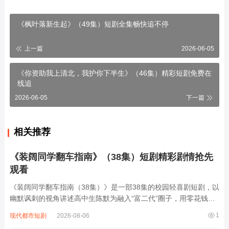
《枫叶落新生起》（49集）短剧全集畅快追不停
上一篇
2026-06-05
《你资助我上清北，我护你下半生》（46集）精彩短剧免费在
线追
2026-06-05
下一篇
相关推荐
《装阔同学翻车指南》（38集）短剧精彩剧情抢先
观看
《装阔同学翻车指南（38集）》是一部38集的校园轻喜剧短剧，以
幽默讽刺的视角讲述高中生陈默为融入“富二代”圈子，用零花钱租
豪车、伪造奢侈品订单，甚至编造海外家族企业等谎言包装自己，
1
现代都市短剧
2026-08-06
却在同学聚会、篮球赛、家长会等场景中因细节疏漏接连穿帮：租