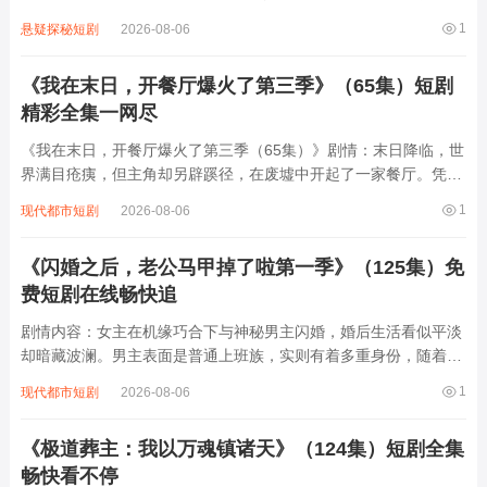
从调制胭脂水粉起步，在权谋倾轧的京城香道界逆袭。不仅破解宫
1
悬疑探秘短剧
2026-08-06
廷秘香配方，更以创新香品搅动市场，与各路势力斗智斗勇。过程
中收获忠犬侍卫、冷面王爷等助力，...
《我在末日，开餐厅爆火了第三季》（65集）短剧
精彩全集一网尽
《我在末日，开餐厅爆火了第三季（65集）》剧情：末日降临，世
界满目疮痍，但主角却另辟蹊径，在废墟中开起了一家餐厅。凭借
独特创意和精湛厨艺，餐厅迅速成为末日中的热门打卡地。第三季
1
现代都市短剧
2026-08-06
里，餐厅面临新危机，食材短缺、竞争对手恶意打压。主角带领团
队四处寻找珍贵食材，研发新菜品，还结...
《闪婚之后，老公马甲掉了啦第一季》（125集）免
费短剧在线畅快追
剧情内容：女主在机缘巧合下与神秘男主闪婚，婚后生活看似平淡
却暗藏波澜。男主表面是普通上班族，实则有着多重身份，随着剧
情推进，他那些隐藏的“马甲”逐一掉落。原来他是豪门继承人，还
1
现代都市短剧
2026-08-06
拥有超强的商业头脑和非凡的身手。女主在发现这些秘密的过程
中，经历了惊讶、疑惑到理解与支持的情感...
《极道葬主：我以万魂镇诸天》（124集）短剧全集
畅快看不停