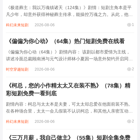
《极道葬主：我以万魂镇诸天（124集）》剧情：短剧主角本是平
凡少年，却意外获得神秘葬主传承，能操控万魂之力。从此，他踏
上逆袭之路，在诸天世界中纵横捭阖。面对各方强敌与邪恶势力，
1
科幻未来短剧
2026-08-06
他凭借万魂镇压一切，从弱小逐步成长为强大存在。其间，他结识
诸多伙伴，共同历经无数艰难险阻，解开...
《偏偏为你心动》（64集）热门短剧免费在线看
《偏偏为你心动（64集）》剧情内容： 该剧以都市爱情为主线，
讲述冷面总裁顾南洲与元气设计师林小夏因一场意外契约开启同居
生活，从互怼互厌到暗生情愫的浪漫故事。林小夏因家族危机被迫
2
时空穿越短剧
2026-08-06
与顾南洲签订假结婚协议，却在朝夕相处中逐渐发现他冰冷外表下
的温柔，而顾南洲也被林小夏的乐观坚韧...
《柯总，您的小作精太太又在装不熟》（78集）精
彩短剧免费一看到底
剧情内容：柯总与太太本是夫妻，可太太却总爱在他面前装不熟。
在各种场合里，太太一会儿假装不认识柯总，和其他人亲密互动，
让柯总心生醋意；一会儿又以陌生人的姿态对柯总冷言冷语，可不
2
科幻未来短剧
2026-08-06
经意间又流露出对他的在意。柯总一边配合太太的小把戏，一边暗
中拆穿。两人在你来我往的“装不熟”过程...
《三万月薪，我自己做主》（55集）短剧全集免费