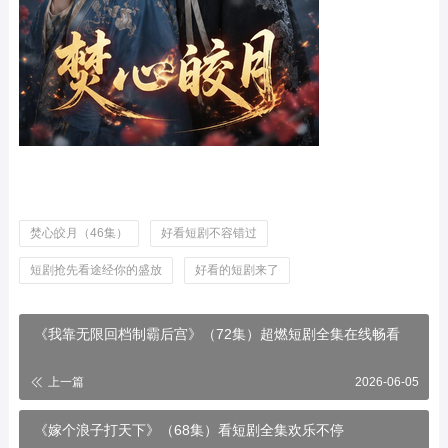
焚心皎月（46集）
好看短剧不容错过
短剧抢先看途经你的盛放
好看的短剧来了
《我靠无限回档制霸后宫》（72集）超燃短剧全集在线畅看
上一篇
2026-06-05
《嫁个浪子打天下》（68集）看短剧全集欢乐不停