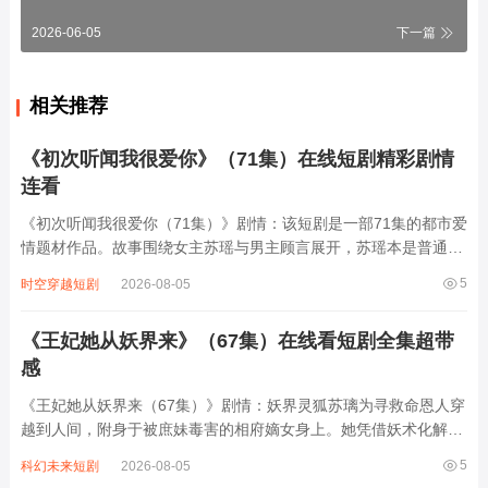
2026-06-05
下一篇
相关推荐
《初次听闻我很爱你》（71集）在线短剧精彩剧情
连看
《初次听闻我很爱你（71集）》剧情：该短剧是一部71集的都市爱
情题材作品。故事围绕女主苏瑶与男主顾言展开，苏瑶本是普通女
孩，一次意外与顾言相识。顾言是商业精英，外表冷峻内心温柔。
5
时空穿越短剧
2026-08-05
两人在相处中渐生情愫，可顾言的家庭和复杂商业关系给他们的感
情带来诸多阻碍。苏瑶陷入困境，...
《王妃她从妖界来》（67集）在线看短剧全集超带
感
《王妃她从妖界来（67集）》剧情：妖界灵狐苏璃为寻救命恩人穿
越到人间，附身于被庶妹毒害的相府嫡女身上。她凭借妖术化解重
重危机，智斗恶毒继母与庶妹，更以独特医术救治瘟疫百姓，赢得
5
科幻未来短剧
2026-08-05
百姓爱戴。原想低调寻人，却因出众容貌与才智被皇帝赐婚给冷面