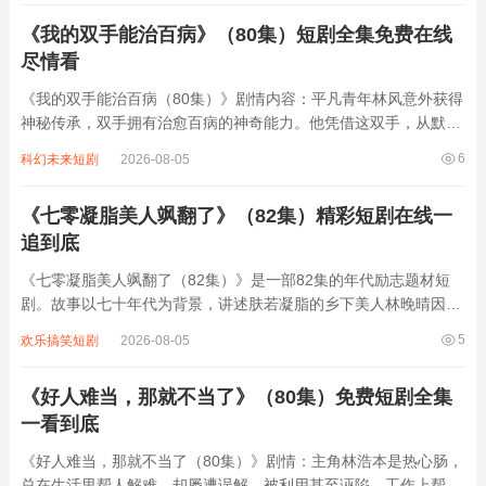
王爷萧景琰。两人从互相猜忌到渐生情愫...
《我的双手能治百病》（80集）短剧全集免费在线
尽情看
《我的双手能治百病（80集）》剧情内容：平凡青年林风意外获得
神秘传承，双手拥有治愈百病的神奇能力。他凭借这双手，从默默
无闻的小人物逐渐成长为备受尊敬的医者。在救治病人的过程中，
6
科幻未来短剧
2026-08-05
他遭遇了各种挑战与阴谋，有同行嫉妒陷害，也有患者家属误解质
疑。但林风始终坚守初心，凭借智慧和医...
《七零凝脂美人飒翻了》（82集）精彩短剧在线一
追到底
《七零凝脂美人飒翻了（82集）》是一部82集的年代励志题材短
剧。故事以七十年代为背景，讲述肤若凝脂的乡下美人林晚晴因容
貌出众遭人嫉妒，被设计嫁给退伍军人陆沉舟。婚后她凭借现代思
5
欢乐搞笑短剧
2026-08-05
维与坚韧性格，带领全家摆脱贫困，用中医知识救治乡邻，更以智
慧反击极品亲戚与心机女配。陆沉舟从冷...
《好人难当，那就不当了》（80集）免费短剧全集
一看到底
《好人难当，那就不当了（80集）》剧情：主角林浩本是热心肠，
总在生活里帮人解难，却屡遭误解、被利用甚至诬陷。工作上帮同