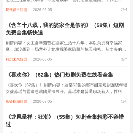
事背锅遭辞退，生活中扶老人反被讹钱，感情里为女友付出却被背
4
现代都市短剧
2026-08-05
叛。心灰意冷的他决定不再当“好人”，开始以自我为中心生活。可
当看到他人陷入困境，内心善良又...
《含辛十八载，我的婆家全是假的》（58集）短剧
免费全集畅快追
剧情内容：女主含辛茹苦在婆家生活十八年，本以为拥有幸福家
庭，却没想到一场意外让她发现婆家隐藏的惊天秘密。从丈夫的刻
意隐瞒到婆婆的虚情假意，再到家族背后复杂的利益纠葛，原来一
5
科幻未来短剧
2026-08-05
切都是假的。她在这虚假的家庭中付出所有，换来的却是背叛与欺
骗。面对这残酷现实，女主决定不再隐忍，开...
《喜欢你》（62集）热门短剧免费在线看全集
《喜欢你（62集）》剧情内容：这部62集的都市甜宠短剧围绕年轻
女孩苏瑶与霸道总裁陆景深展开。苏瑶本是普通职场新人，性格乐
观坚强，因工作意外与陆景深结识。陆景深外表冷峻，实则内心温
6
悬疑探秘短剧
2026-08-05
柔，在相处中逐渐被苏瑶的真诚善良吸引。两人从最初的互相误会
到后来彼此心动，期间经历了各种波折...
《龙凤呈祥：狂潮》（55集）短剧全集精彩不容错
过