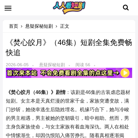
首页
悬疑探秘短剧
正文
《焚心皎月》（46集）短剧全集免费畅
快追
2026-06-05
悬疑探秘短剧
阅读 56
《焚心皎月（46集）》剧情
：该剧是46集的古装虐恋题材
短剧。女主本是天真烂漫的世家千金，家族突遭变故，满
门抄斩，她侥幸逃生后隐姓埋名。机缘巧合下，她与冷峻
的男主相遇，男主被她的坚韧吸引，暗中相助。然而，男
主身负家族使命，与女主家族有着血海深仇。两人在相处
中情愫渐生，却因仇恨陷入痛苦挣扎。随着真相逐渐揭