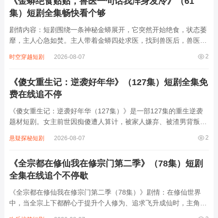
《金蟒绝食贴贴，兽医一句话我浑身发冷》（61
集）短剧全集畅快看个够
剧情内容：短剧围绕一条神秘金蟒展开，它突然开始绝食，状态萎
靡，主人心急如焚。主人带着金蟒四处求医，找到兽医后，兽医一
番检查后说出的一句话，让主人瞬间浑身发冷，原来金蟒绝食背后
2
时空穿越短剧
2026-08-07
隐藏着不为人知的危险秘密，可能是生存环境突变，也可能是遭遇
了某种未知的威胁，主人不得不踏上探...
《傻女重生记：逆袭好年华》（127集）短剧全集免
费在线追不停
《傻女重生记：逆袭好年华（127集）》是一部127集的重生逆袭
题材短剧。女主前世因痴傻遭人算计，被家人嫌弃、被渣男背叛，
最终含恨而死。重生后，她凭借前世记忆与智慧，开启逆袭之路。
2
悬疑探秘短剧
2026-08-07
面对曾经伤害她的人，她巧妙反击，让恶毒继母、虚伪妹妹等阴谋
破产；在事业上，她凭借独特眼光与果...
《全宗都在修仙我在修宗门第二季》（78集）短剧
全集在线追个不停歇
《全宗都在修仙我在修宗门第二季（78集）》剧情：在修仙世界
中，当全宗上下都醉心于提升个人修为、追求飞升成仙时，主角却
另辟蹊径，专注于修缮与壮大宗门。他凭借着独特的智慧与能力，