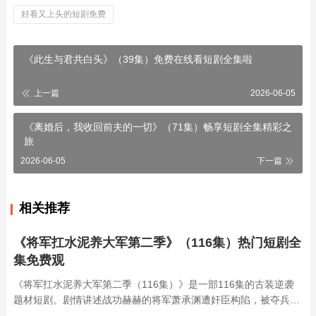
好看又上头的短剧免费
《此生与君共白头》（39集）免费在线看短剧全集啦
上一篇
2026-06-05
《离婚后，我收回前夫的一切》（71集）畅享短剧全集精彩之
旅
2026-06-05
下一篇
相关推荐
《将军扛水泥养大军第二季》（116集）热门短剧全
集免费观
《将军扛水泥养大军第二季（116集）》是一部116集的古装逆袭
题材短剧。剧情讲述战功赫赫的将军萧承渊遭奸臣构陷，被夺兵权
后贬为庶民，为养活麾下三千残部，他隐姓埋名在工地扛水泥谋