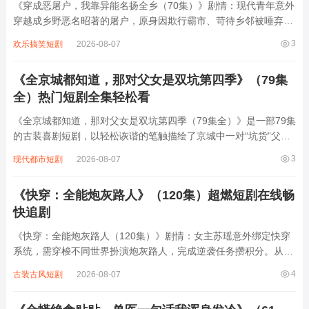
《穿成恶屠户，我靠异能名扬全乡（70集）》剧情：现代青年意外
穿越成乡野恶名昭著的屠户，原身因欺行霸市、苛待乡邻被唾弃。
觉醒“万物感知”异能后，他能听懂动物心声、预判危险，更凭此改
3
欢乐搞笑短剧
2026-08-07
良屠宰技艺，让猪肉品质远超同行。从智斗地痞到揭露奸商阴谋，
从帮村民寻回失物到用异能救下落水孩...
《全京城都知道，那对父女是双坑第四季》（79集
全）热门短剧全集轻松看
《全京城都知道，那对父女是双坑第四季（79集全）》是一部79集
的古装喜剧短剧，以轻松诙谐的笔触描绘了京城中一对“坑货”父女
的日常。父亲是个满嘴跑火车的江湖骗子，女儿则是个古灵精怪、
3
现代都市短剧
2026-08-07
总爱闯祸的小丫头，两人联手“坑”遍京城，从市井小贩到朝堂权贵
无一幸免。他们时而假装神医骗取...
《快穿：全能炮灰路人》（120集）超燃短剧在线畅
快追剧
《快穿：全能炮灰路人（120集）》剧情：女主苏瑶意外绑定快穿
系统，需穿梭不同世界扮演炮灰路人，完成逆袭任务攒积分。从古
代宫廷到现代都市，从玄幻修真到星际未来，每个世界她都以路人
4
古装古风短剧
2026-08-07
身份开局，却凭借智慧与全能技能扭转乾坤。面对恶毒女配的刁
难、主角光环的压制，她见招拆招，在逆境...