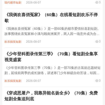
3
现代都市短剧
2026-08-07
生。面对昔日部下被欺压、敌国细作渗透等危机，萧承渊白天在工
地挥汗如雨，夜晚化身智谋军师，用扛水...
《我俩欢喜俏冤家》（60集）在线看短剧欢乐不停
歇
《我俩欢喜俏冤家（60集）》是一部60集的都市爱情轻喜剧短剧。
故事围绕欢喜冤家林小满与顾南洲展开，两人因一场意外成为合租
室友，性格迥异的他们从互相嫌弃到暗生情愫。林小满是乐观开朗
3
欢乐搞笑短剧
2026-08-07
的插画师，顾南洲则是毒舌傲娇的金融精英，日常斗嘴中碰撞出无
数笑料。随着误会解除，两人逐渐靠近...
《少年登科图录传第三季》（70集）看短剧全集享
视觉盛宴
《少年登科图录传第三季（70集）》是一部70集的古装励志题材短
剧，延续前两季的成长脉络，讲述寒门少年林砚自幼苦读，却因家
境贫寒屡遭权贵打压。第三季中，他凭借过人才智与坚韧品格，在
3
欢乐搞笑短剧
2026-08-07
科举之路上披荆斩棘，从乡试到殿试层层突围，更在京城结识了志
同道合的伙伴与暗中相助的贵人。剧中...
《穿成恶屠户，我靠异能名扬全乡》（70集）免费
短剧全集追到底