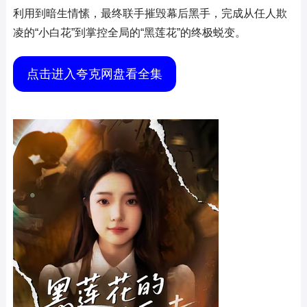
利用到暗生情愫，最终联手摧毁幕后黑手，完成从任人欺
凌的“小白花”到掌控全局的“黑莲花”的终极蜕变。
点击进入夸克网盘看全集