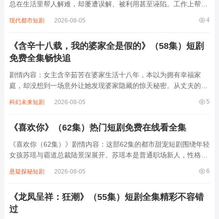
总在生活里帮人解难，却屡遭误解、被利用甚至诬陷。工作上帮同
事背锅遭辞退，生活中扶老人反被讹钱，感情里为女友付出却被背
4
现代都市短剧
2026-08-05
叛。心灰意冷的他决定不再当“好人”，开始以自我为中心生活。可
当看到他人陷入困境，内心善良又...
《含辛十八载，我的婆家全是假的》（58集）短剧
免费全集畅快追
剧情内容：女主含辛茹苦在婆家生活十八年，本以为拥有幸福家
庭，却没想到一场意外让她发现婆家隐藏的惊天秘密。从丈夫的刻
意隐瞒到婆婆的虚情假意，再到家族背后复杂的利益纠葛，原来一
5
科幻未来短剧
2026-08-05
切都是假的。她在这虚假的家庭中付出所有，换来的却是背叛与欺
骗。面对这残酷现实，女主决定不再隐忍，开...
《喜欢你》（62集）热门短剧免费在线看全集
《喜欢你（62集）》剧情内容：这部62集的都市甜宠短剧围绕年轻
女孩苏瑶与霸道总裁陆景深展开。苏瑶本是普通职场新人，性格乐
观坚强，因工作意外与陆景深结识。陆景深外表冷峻，实则内心温
6
悬疑探秘短剧
2026-08-05
柔，在相处中逐渐被苏瑶的真诚善良吸引。两人从最初的互相误会
到后来彼此心动，期间经历了各种波折...
《龙凤呈祥：狂潮》（55集）短剧全集精彩不容错
过