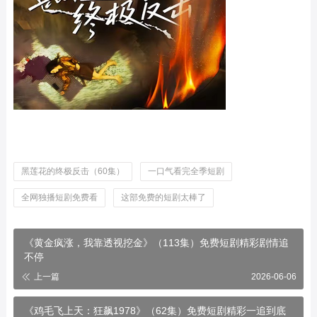
黑莲花的终极反击（60集）
一口气看完全季短剧
全网独播短剧免费看
这部免费的短剧太棒了
《黄金疯涨，我靠透视挖金》（113集）免费短剧精彩剧情追
不停
上一篇
2026-06-06
《鸡毛飞上天：狂飙1978》（62集）免费短剧精彩一追到底