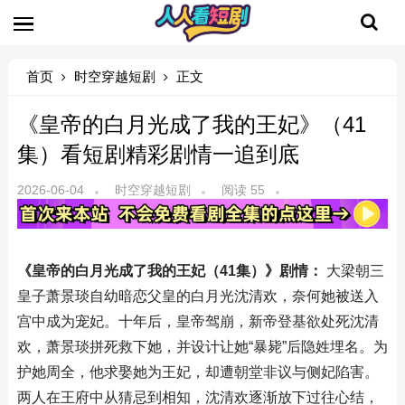
首页
时空穿越短剧
正文
《皇帝的白月光成了我的王妃》（41
集）看短剧精彩剧情一追到底
2026-06-04
时空穿越短剧
阅读 55
《皇帝的白月光成了我的王妃（41集）》剧情：
大梁朝三
皇子萧景琰自幼暗恋父皇的白月光沈清欢，奈何她被送入
宫中成为宠妃。十年后，皇帝驾崩，新帝登基欲处死沈清
欢，萧景琰拼死救下她，并设计让她“暴毙”后隐姓埋名。为
护她周全，他求娶她为王妃，却遭朝堂非议与侧妃陷害。
两人在王府中从猜忌到相知，沈清欢逐渐放下过往心结，