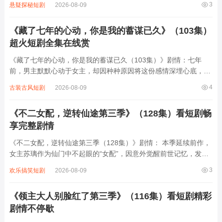
3
悬疑探秘短剧
2026-08-09
对各方高手挑战。从街头小吃摊到神秘古玩市场，林风以独特武学
化解危机，揭露隐藏多年的江湖秘辛，更...
《藏了七年的心动，你是我的蓄谋已久》（103集）
超火短剧全集在线赏
《藏了七年的心动，你是我的蓄谋已久（103集）》剧情：七年
前，男主默默心动于女主，却因种种原因将这份感情深埋心底，开
启长达七年的“蓄谋”。七年后，命运让两人再度相遇，男主不再隐
4
古装古风短剧
2026-08-09
藏心意，以温柔与执着逐步靠近女主。女主起初对男主的突然转变
感到困惑，在相处中却渐渐被他的深情打...
《不二女配，逆转仙途第三季》（128集）看短剧畅
享完整剧情
《不二女配，逆转仙途第三季（128集）》剧情： 本季延续前作，
女主苏璃作为仙门中不起眼的“女配”，因意外觉醒前世记忆，发现
自己竟是上古神族遗孤。为摆脱被利用的命运，她以凡人之躯逆天
3
欢乐搞笑短剧
2026-08-09
修行，在128集中，她穿梭于仙魔两界，破解上古秘境的层层考
验，揭露宗门内暗藏的阴谋，更...
《领主大人别脸红了第三季》（116集）看短剧精彩
剧情不停歇