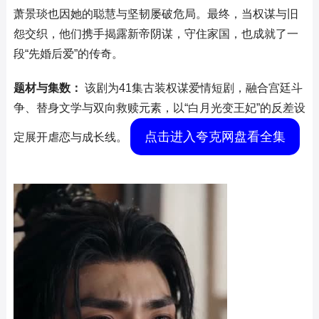
萧景琰也因她的聪慧与坚韧屡破危局。最终，当权谋与旧
怨交织，他们携手揭露新帝阴谋，守住家国，也成就了一
段“先婚后爱”的传奇。
题材与集数：
该剧为41集古装权谋爱情短剧，融合宫廷斗
争、替身文学与双向救赎元素，以“白月光变王妃”的反差设
点击进入夸克网盘看全集
定展开虐恋与成长线。