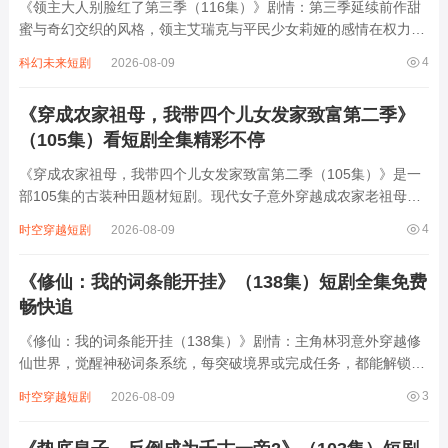
《领主大人别脸红了第三季（116集）》剧情：第三季延续前作甜
蜜与奇幻交织的风格，领主艾瑞克与平民少女莉娅的感情在权力斗
争中愈发深厚。本季中，艾瑞克不仅要应对邻国领主的阴谋，还要
4
科幻未来短剧
2026-08-09
平衡领地内贵族的反对声浪，而莉娅凭借智慧与勇气多次化解危
机，甚至以神秘身份助力艾瑞克稳固统治。...
《穿成农家祖母，我带四个儿女发家致富第二季》
（105集）看短剧全集精彩不停
《穿成农家祖母，我带四个儿女发家致富第二季（105集）》是一
部105集的古装种田题材短剧。现代女子意外穿越成农家老祖母，
面对四个性格迥异的儿女和家徒四壁的困境，她凭借现代智慧和坚
4
时空穿越短剧
2026-08-09
韧毅力，带领全家开荒种地、改良农具、经营作坊。从制作豆腐到
开设布庄，从应对极品亲戚到化解天...
《修仙：我的词条能开挂》（138集）短剧全集免费
畅快追
《修仙：我的词条能开挂（138集）》剧情：主角林羽意外穿越修
仙世界，觉醒神秘词条系统，每突破境界或完成任务，都能解锁逆
天词条。从“无限灵力”到“暴击翻倍”，词条赋予他越级战斗的资
3
时空穿越短剧
2026-08-09
本。面对宗门内斗、妖兽横行、仙魔纷争，林羽凭借词条开挂一路
逆袭，从杂役弟子成长为修仙界传奇。...