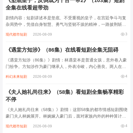
《垫底皇子，反倒成为千古一帝2》（103集）短剧
全集在线看超带劲
剧情内容：短剧讲述本是垫底、不受重视的皇子，在宫廷争斗与复
杂局势中，凭借自身智慧、勇气与坚韧不拔的精神，一路披荆斩
棘。他巧妙应对各方势力的明枪暗箭，不断积累实力与威望。从默
3
现代都市短剧
2026-08-09
默无闻到崭露头角，在政治、军事等多方面展现出卓越才能。最
终，不仅成功登上皇位，还开创盛世，以非...
《遇棠方知涉》（86集）在线看短剧全集无阻碍
《遇棠方知涉（86集）》剧情：林遇棠本是普通女孩，意外卷入豪
门纷争。方知涉作为豪门继承人，外表冷峻，内心善良。两人在一
系列事件中相遇，从最初的误会重重到逐渐了解彼此。林遇棠的坚
4
科幻未来短剧
2026-08-09
韧和善良打动了方知涉，而方知涉的深情守护也让林遇棠心动。他
们携手面对家族的阴谋、商业的竞争...
《夫人她礼尚往来》（58集）看短剧全集畅享精彩
不停
《夫人她礼尚往来（58集）》剧情：这部58集的都市情感短剧围绕
豪门夫人林婉展开。林婉嫁入豪门后，面对家族内外的种种算计与
刁难，始终保持优雅与智慧。她以“礼尚往来”为原则，对善意报以
4
现代都市短剧
2026-08-09
真诚，对恶意则巧妙回击。在守护家庭与事业的过程中，她不仅赢