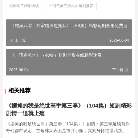
短剧来了精彩继续
一口气看完全集的短剧推荐
《错嫁八零，邻家糙汉超宠我》（68集）精彩短剧全集免费追
上一篇
2026-06-04
《一语定乾坤》（40集）短剧全集在线精彩速看
2026-06-04
下一篇
相关推荐
《摆摊的我是绝世高手第三季》（104集）短剧精彩
剧情一追就上瘾
《摆摊的我是绝世高手第三季（104集）》剧情：第三季延续前作
奇幻都市设定，主角林风表面是市井小贩，实则身怀绝世武功。这
一季中，他因意外卷入江湖势力纷争，既要守护摆摊日常，又要应