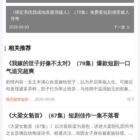
《绑定系统我成地表最强媒人》（70集）免费看短剧感受媒人
传奇
2026-06-03
下一篇
相关推荐
《我嫁的世子好像不太对》（79集）爆款短剧一口
气追完超爽
剧情内容：女主本满心欢喜嫁给世子，以为开启幸福人生。可婚后
却发现诸多异样，世子行为举止怪异，与传闻中温润如玉的形象大
相径庭。他时而冷漠疏离，对女主不理不睬；时而又做出一些让人
2
现代都市短剧
2026-08-08
摸不着头脑的举动。女主在困惑中开始调查，随着谜团逐渐揭开，
竟发现世子身上隐藏着惊天秘密，背后似乎...
《大梁女魁首》（67集）短剧佳作一集不落看
《大梁女魁首（67集）》以古装权谋为底色，讲述大梁朝礼部尚书
之女苏璃自幼饱读诗书、精通兵法，却因女子身份被家族轻视。为
护胞弟周全，她女扮男装入朝为官，从微末小吏步步攀升至权倾朝