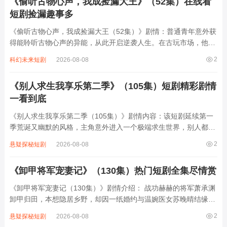
《偷听古物心声，我成捡漏大王》（52集）在线看
短剧捡漏趣事多
《偷听古物心声，我成捡漏大王（52集）》剧情：普通青年意外获
得能聆听古物心声的异能，从此开启逆袭人生。在古玩市场，他能
通过古物“诉说”的历史细节，精准辨别真伪，低价捡漏无数珍宝。
2
科幻未来短剧
2026-08-08
从街头小摊到顶级拍卖会，他凭借此能力屡次识破赝品陷阱，让行
家们惊叹不已。随着名声渐起，他...
《别人求生我享乐第二季》（105集）短剧精彩剧情
一看到底
《别人求生我享乐第二季（105集）》剧情内容：该短剧延续第一
季荒诞又幽默的风格，主角意外进入一个极端求生世界，别人都在
为生存艰难挣扎，与恶劣环境、凶猛野兽斗智斗勇，时刻面临饥
2
悬疑探秘短剧
2026-08-08
饿、危险等困境。而主角却凭借着超乎常人的乐观心态和独特智
慧，把求生变成了一场享乐之旅。他利用各种...
《卸甲将军宠妻记》（130集）热门短剧全集尽情赏
《卸甲将军宠妻记（130集）》剧情介绍： 战功赫赫的将军萧承渊
卸甲归田，本想隐居乡野，却因一纸婚约与温婉医女苏晚晴结缘。
初时，两人因身份悬殊误会频生，萧承渊的冷面与苏晚晴的倔强碰
2
悬疑探秘短剧
2026-08-08
撞出别样火花。随着朝堂阴谋与江湖纷争交织，萧承渊暗中护妻，