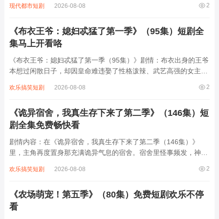
2
现代都市短剧
2026-08-08
野的“女魁首”。期间，她周旋于野心勃勃的太子、隐忍腹黑的三皇
子及江湖势力之间，以智破局、以情动...
《布衣王爷：媳妇忒猛了第一季》（95集）短剧全
集马上开看咯
《布衣王爷：媳妇忒猛了第一季（95集）》剧情：布衣出身的王爷
本想过闲散日子，却因皇命难违娶了性格泼辣、武艺高强的女主。
女主初入王府便打破诸多规矩，与王爷从互相嫌弃到暗生情愫。王
2
欢乐搞笑短剧
2026-08-08
府中暗流涌动，各方势力觊觎，女主凭借自身本领多次化解危机，
护王爷周全。两人在相处中感情升温，携...
《诡异宿舍，我真生存下来了第二季》（146集）短
剧全集免费畅快看
剧情内容：在《诡异宿舍，我真生存下来了第二季（146集）》
里，主角再度置身那充满诡异气息的宿舍。宿舍里怪事频发，神秘
黑影、莫名声响不断，同伴们接连遭遇离奇状况。主角凭借着冷静
2
欢乐搞笑短剧
2026-08-08
与智慧，在危险中不断摸索生存之道，一边解开宿舍隐藏的恐怖秘
密，一边努力保护身边仅存的伙伴。每集都...
《农场萌宠！第五季》（80集）免费短剧欢乐不停
看