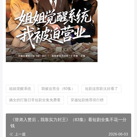
姐姐觉醒系统
我被迫营业（80集）
短剧这部剧太好看了
嫡女的打脸日常短剧全集免费看
穿越短剧推荐排行榜
《替弟入赘后，我靠实力封王》（83集）看短剧全集不花一分
钱
上一篇
2026-06-03