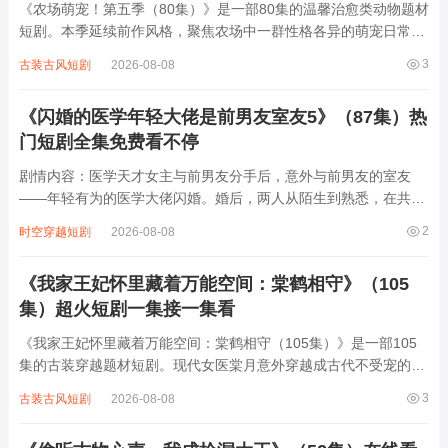
《农场萌宠！第五季（80集）》是一部80集的温馨治愈类动物题材
短剧。本季延续前作风格，聚焦农场中一群性格各异的萌宠日常：
憨厚小猪“咕噜”总因贪吃闹笑话，机灵牧羊犬“闪电”热衷帮主人管
3
古装古风短剧
2026-08-08
理羊群却常帮倒忙，傲娇猫咪“雪球”总用高冷外表掩饰内心柔软，
还有新加入的捣蛋小鸭“呱呱”...
《闪婚的医学年轻大佬是前男友室友5》（87集）热
门短剧全集免费看不停
剧情内容：医学天才女主与前男友分手后，意外与前男友的室友
——年轻有为的医学大佬闪婚。婚后，两人从陌生到熟悉，在共同
面对医疗难题、家庭纷争的过程中渐生情愫。前男友却频繁出现，
2
时空穿越短剧
2026-08-08
试图破坏他们的感情，还制造各种误会。而医学大佬凭借自己的智
慧与深情，一次次化解危机，守护女主。两人...
《我家王妃怀里藏着万能空间：棠鹤相守》（105
集）超火短剧一集接一集看
《我家王妃怀里藏着万能空间：棠鹤相守（105集）》是一部105
集的古装穿越题材短剧。现代女医棠月意外穿越成古代不受宠的王
妃，随身携带的万能空间成为她逆袭的关键。空间内可种植珍稀药
3
古装古风短剧
2026-08-08
材、炼制灵丹妙药，还能储存无限物资。棠月凭借医术与空间能
力，不仅治愈了王爷鹤烬的顽疾，更在宫...