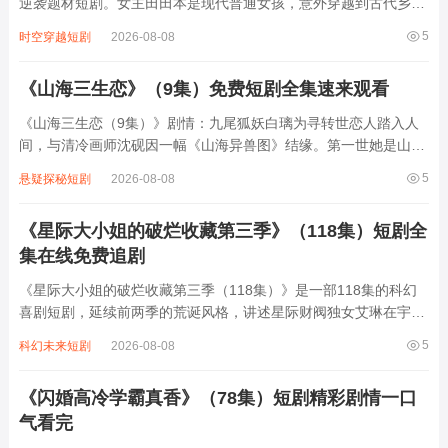
逆袭题材短剧。女主田田本是现代普通女孩，意外穿越到古代乡
村，成了被家族嫌弃的穷苦农女。她带着一只聪明可爱的萌宠，和
5
时空穿越短剧
2026-08-08
家人一起开启种田逆袭之路。从开垦荒地、种植作物，到改良农
具、发展副业，田田凭借现代知识和智...
《山海三生恋》（9集）免费短剧全集速来观看
《山海三生恋（9集）》剧情：九尾狐妖白璃为寻转世恋人踏入人
间，与清冷画师沈砚因一幅《山海异兽图》结缘。第一世她是山间
灵狐，他是守林少年，因天火双双殒命；第二世她化名医女，他成
5
悬疑探秘短剧
2026-08-08
战场将军，乱世中以命相护却阴阳相隔；第三世她以妖身入世，他
却是除妖师，记忆被封却仍被本能牵引。九...
《星际大小姐的破烂收藏第三季》（118集）短剧全
集在线免费追剧
《星际大小姐的破烂收藏第三季（118集）》是一部118集的科幻
喜剧短剧，延续前两季的荒诞风格，讲述星际财阀独女艾琳在宇宙
中四处“淘宝”的爆笑日常。她驾驶着改装破飞船穿梭于废弃星球，
5
科幻未来短剧
2026-08-08
将生锈机械、过期营养液甚至外星生物的排泄物视为珍宝，为此与
保守派管家、星际海盗及古董商人展...
《闪婚高冷学霸真香》（78集）短剧精彩剧情一口
气看完