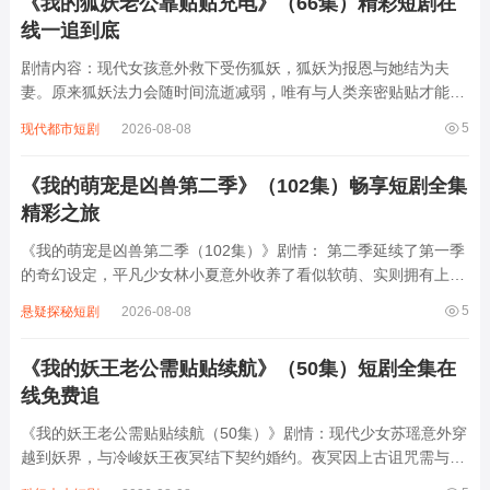
《我的狐妖老公靠贴贴充电》（66集）精彩短剧在
线一追到底
剧情内容：现代女孩意外救下受伤狐妖，狐妖为报恩与她结为夫
妻。原来狐妖法力会随时间流逝减弱，唯有与人类亲密贴贴才能恢
复能量。于是两人开启甜蜜又搞笑的日常，女孩从抗拒到逐渐心
5
现代都市短剧
2026-08-08
动，狐妖则凭借可爱外表与温柔性格俘获女孩芳心。期间他们遭遇
各种妖界与现实的挑战，如其他妖怪觊觎、...
《我的萌宠是凶兽第二季》（102集）畅享短剧全集
精彩之旅
《我的萌宠是凶兽第二季（102集）》剧情： 第二季延续了第一季
的奇幻设定，平凡少女林小夏意外收养了看似软萌、实则拥有上古
凶兽血脉的“小白”猫。随着小白逐渐觉醒，它时而化身暴躁龙兽，
5
悬疑探秘短剧
2026-08-08
时而恢复软萌模样，与小夏展开啼笑皆非的同居日常。新角色“神
秘驯兽师”登场，试图利用小白...
《我的妖王老公需贴贴续航》（50集）短剧全集在
线免费追
《我的妖王老公需贴贴续航（50集）》剧情：现代少女苏瑶意外穿
越到妖界，与冷峻妖王夜冥结下契约婚约。夜冥因上古诅咒需与人
类亲密接触“贴贴”才能维持妖力，苏瑶被迫开启“充电宝”日常。两