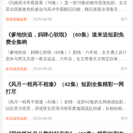
《闪婚高冷学霸真香（78集）》是一部78集的都市甜宠短剧。女主
苏念因家族危机被迫与高冷学霸顾沉闪婚，顾沉表面冷漠毒舌，实
则暗藏温柔。婚后两人从“契约同居”到“真香打脸”，顾沉一边嫌弃
5
悬疑探秘短剧
2026-08-08
苏念的“笨手笨脚”，一边默默帮她解决职场危机、智斗极品亲戚；
苏念则用乐观治愈顾沉的童年创...
《爹地快追，妈咪心软啦》（60集）速来追短剧免
费全集哟
《爹地快追，妈咪心软啦（60集）》剧情：六年前，女主遭人设计
意外与男主共度一夜后远走。六年后，女主带着天才萌宝归来，萌
宝一心想给妈咪找老公，便设计让男主与女主重逢。男主起初不知
5
欢乐搞笑短剧
2026-08-08
萌宝是自己的孩子，却对女主展开热烈追求，过程中误会不断，女
主因过往伤痛对男主心存抵触。但男...
《风月一程再不相逢》（42集）短剧全集精彩一网
打尽
《风月一程再不相逢（42集）》剧情：这部42集的古风情感短剧，
以乱世为背景，讲述医女苏瑶与将军萧逸因战乱结缘，从相知相守
到被迫分离的虐恋。苏瑶为救百姓潜入敌营，萧逸为护家国身中剧
6
欢乐搞笑短剧
2026-08-08
毒，两人因身份与使命渐行渐远。权谋斗争、家族恩怨交织，最终
苏瑶以命换解药，萧逸战死沙场，徒留...