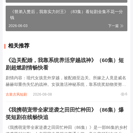
《替弟入赘后，我靠实力封王》（83集）看短剧全集不花一分
钱
2026-06-03
下一篇
相关推荐
《边关配婚，我靠系统养活穿越战神》（60集）短
剧超燃剧情畅快看
剧情内容：现代女孩意外穿越，被配婚至边关。所嫁之人竟是威名
赫赫却重伤失忆的战神。女孩激活神秘系统，靠系统奖励物资努力
养活战神，助其恢复身体。期间，边关战事不断，各方势力暗流涌
6
古装古风短剧
2026-08-08
动，有人妄图对战神不利。女孩与战神携手应对，凭借系统与智慧
一次次化解危机。在相处中，两人感情逐渐...
《我携萌宠带全家逆袭之田田忙种田》（86集）爆
笑短剧在线畅快追
《我携萌宠带全家逆袭之田田忙种田（86集）》是一部86集的乡村