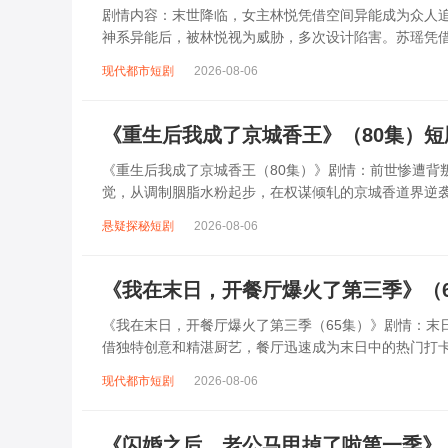
剧情内容：末世降临，女主林悦凭借空间异能成为众人追
神系异能后，被林悦视为威胁，多次设计陷害。苏瑶凭
立自己的势力。她救下被林悦抛弃的队友，揭...
现代都市短剧
2026-08-06
《重生后我成了京城香王》（80集）
《重生后我成了京城香王（80集）》剧情：前世惨遭背
觉，从调制胭脂水粉起步，在权谋倾轧的京城香道界逆
勇。过程中收获忠犬侍卫、冷面王爷等助力，...
悬疑探秘短剧
2026-08-06
《我在末日，开餐厅爆火了第三季》（
《我在末日，开餐厅爆火了第三季（65集）》剧情：末
借独特创意和精湛厨艺，餐厅迅速成为末日中的热门打
领团队四处寻找珍贵食材，研发新菜品，还结...
现代都市短剧
2026-08-06
《闪婚之后，老公马甲掉了啦第一季》（