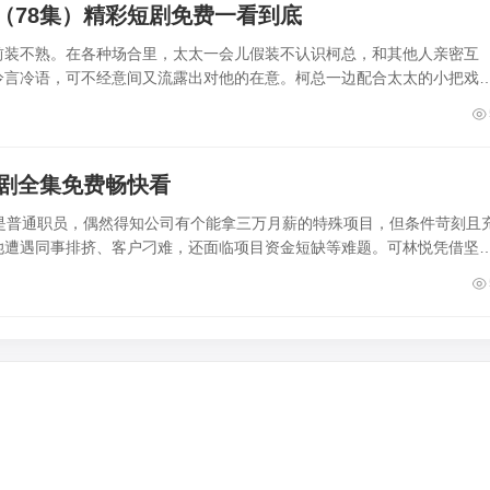
（78集）精彩短剧免费一看到底
前装不熟。在各种场合里，太太一会儿假装不认识柯总，和其他人亲密互
冷言冷语，可不经意间又流露出对他的在意。柯总一边配合太太的小把戏
短剧全集免费畅快看
是普通职员，偶然得知公司有个能拿三万月薪的特殊项目，但条件苛刻且
她遭遇同事排挤、客户刁难，还面临项目资金短缺等难题。可林悦凭借坚