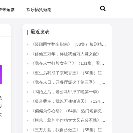
未来短剧
欢乐搞笑短剧
最近发表
《装阔同学翻车指南》（38集）短剧精彩剧情抢先观看
《修仙三万年，你让我当万人嫌女配》（116集）一口气追完短剧全集
《我在末世打脸女主了》（131集）看短剧感受末世打脸爽感
《重生后我成了京城香王》（80集）短剧全集免费在线追看
《我在末日，开餐厅爆火了第三季》（65集）短剧精彩全集一网尽
《闪婚之后，老公马甲掉了啦第一季》（125集）免费短剧在线畅快追
绝
《极道葬主：我以万魂镇诸天》（124集）短剧全集畅快看不停
艰
《偏偏为你心动》（64集）热门短剧免费在线看
大
《柯总，您的小作精太太又在装不熟》（78集）精彩短剧免费一看到底
《三万月薪，我自己做主》（55集）短剧全集免费畅快看