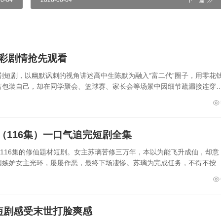
06-04
2026-06-04
下一篇
精彩剧情抢先观看
剧短剧，以幽默讽刺的视角讲述高中生陈默为融入“富二代”圈子，用零花
言包装自己，却在同学聚会、篮球赛、家长会等场景中因细节疏漏接连穿
116集）一口气追完短剧全集
部116集的修仙题材短剧。女主苏璃苦修三万年，本以为能飞升成仙，却意
因嫉妒女主光环，屡屡作恶，最终下场凄惨。苏璃为完成任务，不得不按
短剧感受末世打脸爽感