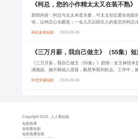
《柯总，您的小作精太太又在装不熟》
剧情内容：柯总与太太本是夫妻，可太太却总爱在他面
动，让柯总心生醋意；一会儿又以陌生人的姿态对柯总
一边暗中拆穿。两人在你来我往的“装不熟”过程...
科幻未来短剧
2026-08-06
《三万月薪，我自己做主》（55集）
《三万月薪，我自己做主（55集）》剧情：女主林悦本
满挑战。她不顾他人质疑，毅然争取到机会。工作中，
与智慧，一次次化解危机。她不断成长，...
时空穿越短剧
2026-08-06
Copyright 2025.
人人看短剧
短剧快看
在线看短剧
短剧免费在线