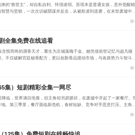
捧的“救世主”，却自私自利、恃强凌弱。苏瑶本是普通女孩，意外觉醒精
借智慧与坚韧，一次次识破阴谋并反击，从被欺凌到逆袭，在末世废墟中
短剧全集免费在线追看
叛含恨而终的调香天才，重生为京城落魄千金。她凭借前世记忆与超凡嗅
袭。不仅破解宫廷秘香配方，更以创新香品搅动市场，与各路势力斗智斗
65集）短剧精彩全集一网尽
日降临，世界满目疮痍，但主角却另辟蹊径，在废墟中开起了一家餐厅。
卡地。第三季里，餐厅面临新危机，食材短缺、竞争对手恶意打压。主角
125集）免费短剧在线畅快追