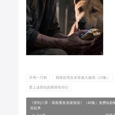
开局一只狗
我靠拾荒在末世做大做强（23集）
爱上这部短剧推荐给你们
《穿到八零：我靠熏鱼发家致富》（40集）免费短剧
追起来