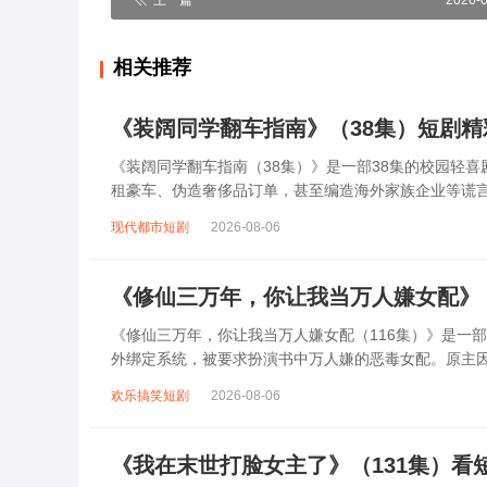
上一篇
2026-
相关推荐
《装阔同学翻车指南》（38集）短剧
《装阔同学翻车指南（38集）》是一部38集的校园轻喜
租豪车、伪造奢侈品订单，甚至编造海外家族企业等谎
帮：租来的豪车被原主开走、假名表进水停...
现代都市短剧
2026-08-06
《修仙三万年，你让我当万人嫌女配》（
《修仙三万年，你让我当万人嫌女配（116集）》是一
外绑定系统，被要求扮演书中万人嫌的恶毒女配。原主
本行事，却在过程中凭借机智与实力，一次...
欢乐搞笑短剧
2026-08-06
《我在末世打脸女主了》（131集）看