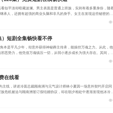
活看似平淡却暗藏波澜。男主表面是普通上班族，实则有着多重身份，随
门继承人，还拥有超强的商业头脑和非凡的身手。女主在发现这些秘密的过
集）短剧全集畅快看不停
主角本是平凡少年，却意外获得神秘葬主传承，能操控万魂之力。从此，他
与邪恶势力，他凭借万魂镇压一切，从弱小逐步成长为强大存在。其间，
费在线看
情为主线，讲述冷面总裁顾南洲与元气设计师林小夏因一场意外契约开启同
家族危机被迫与顾南洲签订假结婚协议，却在朝夕相处中逐渐发现他冰冷