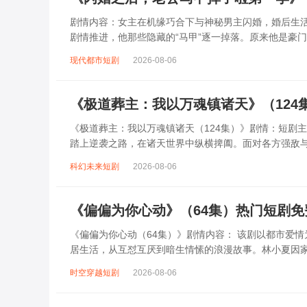
剧情内容：女主在机缘巧合下与神秘男主闪婚，婚后生
剧情推进，他那些隐藏的“马甲”逐一掉落。原来他是豪
程中，经历了惊讶、疑惑到理解与支持的情感...
现代都市短剧
2026-08-06
《极道葬主：我以万魂镇诸天》（124
《极道葬主：我以万魂镇诸天（124集）》剧情：短剧
踏上逆袭之路，在诸天世界中纵横捭阖。面对各方强敌
结识诸多伙伴，共同历经无数艰难险阻，解开...
科幻未来短剧
2026-08-06
《偏偏为你心动》（64集）热门短剧免
《偏偏为你心动（64集）》剧情内容： 该剧以都市爱
居生活，从互怼互厌到暗生情愫的浪漫故事。林小夏因
表下的温柔，而顾南洲也被林小夏的乐观坚韧...
时空穿越短剧
2026-08-06