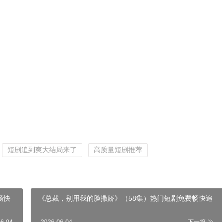
短剧追到爽大结局来了
高质量短剧推荐
畅快
《总裁，别用我的脸撒娇》（58集）热门短剧免费畅快追