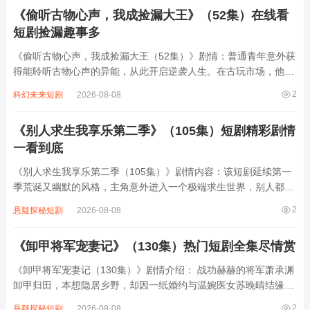
力，不仅治愈了王爷鹤烬的顽疾，更在宫...
《偷听古物心声，我成捡漏大王》（52集）在线看
短剧捡漏趣事多
《偷听古物心声，我成捡漏大王（52集）》剧情：普通青年意外获
得能聆听古物心声的异能，从此开启逆袭人生。在古玩市场，他能
通过古物“诉说”的历史细节，精准辨别真伪，低价捡漏无数珍宝。
2
科幻未来短剧
2026-08-08
从街头小摊到顶级拍卖会，他凭借此能力屡次识破赝品陷阱，让行
家们惊叹不已。随着名声渐起，他...
《别人求生我享乐第二季》（105集）短剧精彩剧情
一看到底
《别人求生我享乐第二季（105集）》剧情内容：该短剧延续第一
季荒诞又幽默的风格，主角意外进入一个极端求生世界，别人都在
为生存艰难挣扎，与恶劣环境、凶猛野兽斗智斗勇，时刻面临饥
2
悬疑探秘短剧
2026-08-08
饿、危险等困境。而主角却凭借着超乎常人的乐观心态和独特智
慧，把求生变成了一场享乐之旅。他利用各种...
《卸甲将军宠妻记》（130集）热门短剧全集尽情赏
《卸甲将军宠妻记（130集）》剧情介绍： 战功赫赫的将军萧承渊
卸甲归田，本想隐居乡野，却因一纸婚约与温婉医女苏晚晴结缘。
初时，两人因身份悬殊误会频生，萧承渊的冷面与苏晚晴的倔强碰
2
悬疑探秘短剧
2026-08-08