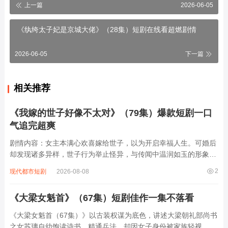
上一篇
2026-06-05
《纨绔太子妃是京城大佬》（28集）短剧在线看超燃剧情
2026-06-05
下一篇
相关推荐
《我嫁的世子好像不太对》（79集）爆款短剧一口
气追完超爽
剧情内容：女主本满心欢喜嫁给世子，以为开启幸福人生。可婚后
却发现诸多异样，世子行为举止怪异，与传闻中温润如玉的形象大
相径庭。他时而冷漠疏离，对女主不理不睬；时而又做出一些让人
2
现代都市短剧
2026-08-08
摸不着头脑的举动。女主在困惑中开始调查，随着谜团逐渐揭开，
竟发现世子身上隐藏着惊天秘密，背后似乎...
《大梁女魁首》（67集）短剧佳作一集不落看
《大梁女魁首（67集）》以古装权谋为底色，讲述大梁朝礼部尚书
之女苏璃自幼饱读诗书、精通兵法，却因女子身份被家族轻视。为