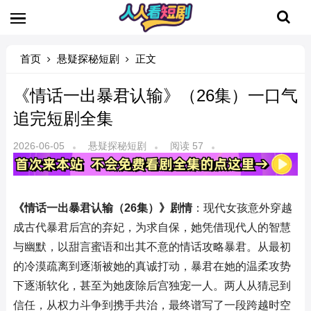
首页
悬疑探秘短剧
正文
《情话一出暴君认输》（26集）一口气
追完短剧全集
2026-06-05
悬疑探秘短剧
阅读 57
《情话一出暴君认输（26集）》剧情
：现代女孩意外穿越
成古代暴君后宫的弃妃，为求自保，她凭借现代人的智慧
与幽默，以甜言蜜语和出其不意的情话攻略暴君。从最初
的冷漠疏离到逐渐被她的真诚打动，暴君在她的温柔攻势
下逐渐软化，甚至为她废除后宫独宠一人。两人从猜忌到
信任，从权力斗争到携手共治，最终谱写了一段跨越时空