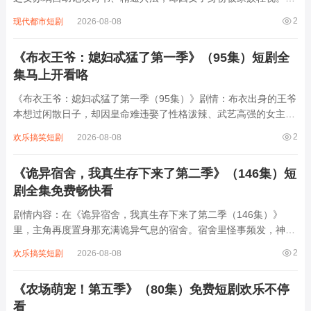
护胞弟周全，她女扮男装入朝为官，从微末小吏步步攀升至权倾朝
2
现代都市短剧
2026-08-08
野的“女魁首”。期间，她周旋于野心勃勃的太子、隐忍腹黑的三皇
子及江湖势力之间，以智破局、以情动...
《布衣王爷：媳妇忒猛了第一季》（95集）短剧全
集马上开看咯
《布衣王爷：媳妇忒猛了第一季（95集）》剧情：布衣出身的王爷
本想过闲散日子，却因皇命难违娶了性格泼辣、武艺高强的女主。
女主初入王府便打破诸多规矩，与王爷从互相嫌弃到暗生情愫。王
2
欢乐搞笑短剧
2026-08-08
府中暗流涌动，各方势力觊觎，女主凭借自身本领多次化解危机，
护王爷周全。两人在相处中感情升温，携...
《诡异宿舍，我真生存下来了第二季》（146集）短
剧全集免费畅快看
剧情内容：在《诡异宿舍，我真生存下来了第二季（146集）》
里，主角再度置身那充满诡异气息的宿舍。宿舍里怪事频发，神秘
黑影、莫名声响不断，同伴们接连遭遇离奇状况。主角凭借着冷静
2
欢乐搞笑短剧
2026-08-08
与智慧，在危险中不断摸索生存之道，一边解开宿舍隐藏的恐怖秘
密，一边努力保护身边仅存的伙伴。每集都...
《农场萌宠！第五季》（80集）免费短剧欢乐不停
看