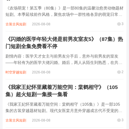
《农场萌宠！第五季（80集）》是一部80集的温馨治愈类动物题材
短剧。本季延续前作风格，聚焦农场中一群性格各异的萌宠日常：
憨厚小猪“咕噜”总因贪吃闹笑话，机灵牧羊犬“闪电”热衷帮主人管
3
古装古风短剧
2026-08-08
理羊群却常帮倒忙，傲娇猫咪“雪球”总用高冷外表掩饰内心柔软，
还有新加入的捣蛋小鸭“呱呱”...
《闪婚的医学年轻大佬是前男友室友5》（87集）热
门短剧全集免费看不停
剧情内容：医学天才女主与前男友分手后，意外与前男友的室友
——年轻有为的医学大佬闪婚。婚后，两人从陌生到熟悉，在共同
面对医疗难题、家庭纷争的过程中渐生情愫。前男友却频繁出现，
2
时空穿越短剧
2026-08-08
试图破坏他们的感情，还制造各种误会。而医学大佬凭借自己的智
慧与深情，一次次化解危机，守护女主。两人...
《我家王妃怀里藏着万能空间：棠鹤相守》（105
集）超火短剧一集接一集看
《我家王妃怀里藏着万能空间：棠鹤相守（105集）》是一部105
集的古装穿越题材短剧。现代女医棠月意外穿越成古代不受宠的王
妃，随身携带的万能空间成为她逆袭的关键。空间内可种植珍稀药
3
古装古风短剧
2026-08-08
材、炼制灵丹妙药，还能储存无限物资。棠月凭借医术与空间能