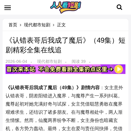
首页
现代都市短剧
正文
《认错表哥后我成了魔后》（49集）短
剧精彩全集在线追
2026-06-04
现代都市短剧
阅读 39
《认错表哥后我成了魔后（49集）》剧情内容
：女主意外
认错表哥，阴差阳错进入魔界，与魔尊产生一系列纠葛。
魔尊起初对她充满好奇与试探，女主凭借聪慧勇敢在魔界
艰难求生，还结识了诸多朋友。在与魔尊相处中，两人渐
生情愫。然而，仙魔两界纷争不断，女主身份也暗藏玄
机，各方势力蠢动。最终，女主在爱与责任间抉择，凭借