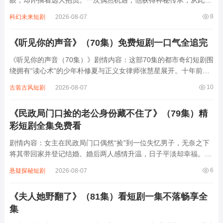
生开挂。在商场上，他凭借智慧与果敢，从底层小人物一路逆袭，
8
科幻未来短剧
2026-08-07
与各方势力斗智斗勇，化解重重危机，打造出商业帝国。感情上，
他收获了真挚爱情，却也面临诸多诱惑与...
《听见你的声音》（70集）免费短剧一口气全追完
《听见你的声音（70集）》剧情内容：这部70集的都市奇幻短剧围
绕拥有“读心术”的少年朴修夏与正义女律师张慧星展开。十年前，
修夏因目睹父亲被害而获得通过眼神读取他人内心的超能力，却因
10
古装古风短剧
2026-08-07
年龄太小无法为父亲作证。十年后，已成为律师的慧星意外卷入修
夏父亲的案件重审，两人在共同追寻...
《民政局门口捡的老公身份藏不住了》（79集）精
彩短剧全集免费看
剧情内容：女主在民政局门口偶然“捡”到一位失忆男子，无奈之下
将其带回家并登记结婚。婚后两人感情升温，日子平淡却幸福。然
而随着时间推移，男子逐渐恢复记忆，原来他竟是豪门家族的继承
6
悬疑探秘短剧
2026-08-07
人，背后有着复杂的商业斗争和家族恩怨。随着身份逐渐暴露，各
种麻烦接踵而至，女主也陷入重重危...
《夫人她野翻了》（81集）看短剧一集不落畅享全
集