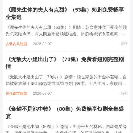
《顾先生你的夫人有点甜》（53集）短剧免费畅享
全集追
《顾先生你的夫人有点甜（53集）》剧情：苏念意外救下受伤的顾
氏总裁顾承泽，两人阴差阳错领证结婚。起初顾承泽冷漠疏离，苏
念却用真诚与乐观逐渐融化他的心。苏念在顾家遭遇刁难时，顾承
7
古装古风短剧
2026-08-07
泽暗中相护；而苏念凭借自身能力在珠宝设计领域崭露头角，更帮
顾氏化解危机。两人从契约婚姻到情根深...
《无敌大小姐出山了》（70集）免费看短剧完整剧
情
《无敌大小姐出山了（70集）》剧情：隐世家族的千金林若曦，自
幼被家族藏于深山修炼绝世武功与奇门医术。十八年后，家族因卷
入商业阴谋遭敌对势力打压，林若曦奉师命下山。初入都市的她，
8
现代都市短剧
2026-08-07
凭借超凡身手与智慧，一边化解家族危机，一边结识了一群性格各
异的伙伴。她与冷面总裁顾寒川从误会到...
《金鳞不是池中物》（80集）免费畅享短剧全集盛
宴
《金鳞不是池中物（80集）》剧情：出身平凡的林风，自幼饱受冷
眼，却怀揣着远大抱负。一次偶然机遇，他获得神秘传承，从此人