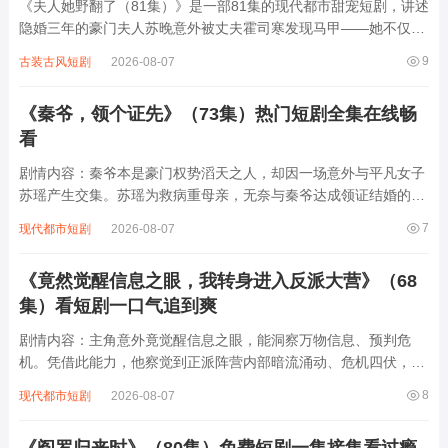
《夫人她野翻了（81集）》是一部81集的现代都市甜宠短剧，讲述
隐婚三年的豪门夫人苏晚意外被丈夫霍司寒发现马甲——她不仅是
顶级黑客、赛车手，还是神秘组织“暗夜”的幕后大佬。当霍司寒以
9
古装古风短剧
2026-08-07
为自己掌控全局时，苏晚却用一场精心策划的“离婚局”反将一军，
两人在商战、家族纷争中互飙演技...
《秦爷，领个证先》（73集）热门短剧全集在线畅
看
剧情内容：秦爷本是豪门权势滔天之人，却因一场意外与平凡女子
苏瑶产生交集。苏瑶为救病重母亲，无奈与秦爷达成领证结婚的交
易。婚后，两人在相处中渐生情愫，可秦爷复杂的家族关系和过往
7
现代都市短剧
2026-08-07
恩怨不断涌现，各方势力觊觎秦家产业，试图破坏他们的感情。苏
瑶凭借善良和智慧，一次次化解危机，...
《竟然觉醒信息之眼，我转身进入反派大营》（68
集）看短剧一口气追到爽
剧情内容：主角意外竟觉醒信息之眼，能洞察万物信息、预判危
机。凭借此能力，他察觉到正派阵营内部暗流涌动、危机四伏，而
反派大营看似凶险，实则暗藏转机。于是他毅然转身，孤身闯入反
8
现代都市短剧
2026-08-07
派大营。在这充满算计与阴谋的地方，他凭借信息之眼一次次识破
反派阴谋，巧妙化解危机，还结识了一些有良...
《阎罗归来时》（80集）免费短剧一集接集看过瘾