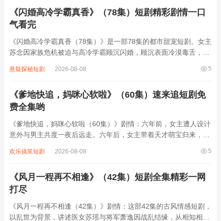
保守派管家、星际海盗及古董商人展...
《闪婚高冷学霸真香》（78集）短剧精彩剧情一口
气看完
《闪婚高冷学霸真香（78集）》是一部78集的都市甜宠短剧。女主
苏念因家族危机被迫与高冷学霸顾沉闪婚，顾沉表面冷漠毒舌，实
则暗藏温柔。婚后两人从“契约同居”到“真香打脸”，顾沉一边嫌弃
5
悬疑探秘短剧
2026-08-08
苏念的“笨手笨脚”，一边默默帮她解决职场危机、智斗极品亲戚；
苏念则用乐观治愈顾沉的童年创...
《爹地快追，妈咪心软啦》（60集）速来追短剧免
费全集哟
《爹地快追，妈咪心软啦（60集）》剧情：六年前，女主遭人设计
意外与男主共度一夜后远走。六年后，女主带着天才萌宝归来，萌
宝一心想给妈咪找老公，便设计让男主与女主重逢。男主起初不知
5
欢乐搞笑短剧
2026-08-08
萌宝是自己的孩子，却对女主展开热烈追求，过程中误会不断，女
主因过往伤痛对男主心存抵触。但男...
《风月一程再不相逢》（42集）短剧全集精彩一网
打尽
《风月一程再不相逢（42集）》剧情：这部42集的古风情感短剧，
以乱世为背景，讲述医女苏瑶与将军萧逸因战乱结缘，从相知相守