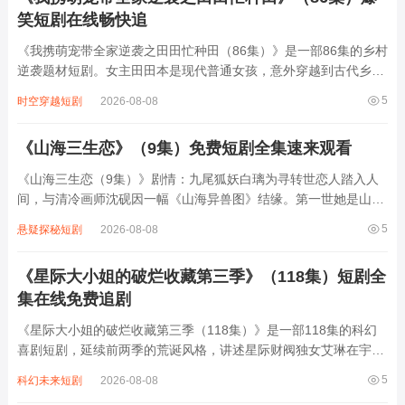
笑短剧在线畅快追
《我携萌宠带全家逆袭之田田忙种田（86集）》是一部86集的乡村
逆袭题材短剧。女主田田本是现代普通女孩，意外穿越到古代乡
村，成了被家族嫌弃的穷苦农女。她带着一只聪明可爱的萌宠，和
5
时空穿越短剧
2026-08-08
家人一起开启种田逆袭之路。从开垦荒地、种植作物，到改良农
具、发展副业，田田凭借现代知识和智...
《山海三生恋》（9集）免费短剧全集速来观看
《山海三生恋（9集）》剧情：九尾狐妖白璃为寻转世恋人踏入人
间，与清冷画师沈砚因一幅《山海异兽图》结缘。第一世她是山间
灵狐，他是守林少年，因天火双双殒命；第二世她化名医女，他成
5
悬疑探秘短剧
2026-08-08
战场将军，乱世中以命相护却阴阳相隔；第三世她以妖身入世，他
却是除妖师，记忆被封却仍被本能牵引。九...
《星际大小姐的破烂收藏第三季》（118集）短剧全
集在线免费追剧
《星际大小姐的破烂收藏第三季（118集）》是一部118集的科幻
喜剧短剧，延续前两季的荒诞风格，讲述星际财阀独女艾琳在宇宙
中四处“淘宝”的爆笑日常。她驾驶着改装破飞船穿梭于废弃星球，
5
科幻未来短剧
2026-08-08
将生锈机械、过期营养液甚至外星生物的排泄物视为珍宝，为此与