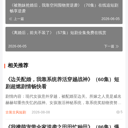
《被胞妹抢婚后，我靠空间囤物资逆袭》（70集）在线追短剧
畅享逆袭
上一篇
2026-06-05
《离婚后，前夫不装了》（57集）短剧全集免费在线赏
2026-06-05
下一篇
相关推荐
《边关配婚，我靠系统养活穿越战神》（60集）短
剧超燃剧情畅快看
剧情内容：现代女孩意外穿越，被配婚至边关。所嫁之人竟是威名
赫赫却重伤失忆的战神。女孩激活神秘系统，靠系统奖励物资努力
养活战神，助其恢复身体。期间，边关战事不断，各方势力暗流涌
5
古装古风短剧
2026-08-08
动，有人妄图对战神不利。女孩与战神携手应对，凭借系统与智慧
一次次化解危机。在相处中，两人感情逐渐...
《我携萌宠带全家逆袭之田田忙种田》（86集）爆