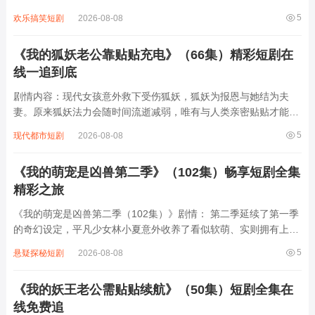
到被迫分离的虐恋。苏瑶为救百姓潜入敌营，萧逸为护家国身中剧
5
欢乐搞笑短剧
2026-08-08
毒，两人因身份与使命渐行渐远。权谋斗争、家族恩怨交织，最终
苏瑶以命换解药，萧逸战死沙场，徒留...
《我的狐妖老公靠贴贴充电》（66集）精彩短剧在
线一追到底
剧情内容：现代女孩意外救下受伤狐妖，狐妖为报恩与她结为夫
妻。原来狐妖法力会随时间流逝减弱，唯有与人类亲密贴贴才能恢
复能量。于是两人开启甜蜜又搞笑的日常，女孩从抗拒到逐渐心
5
现代都市短剧
2026-08-08
动，狐妖则凭借可爱外表与温柔性格俘获女孩芳心。期间他们遭遇
各种妖界与现实的挑战，如其他妖怪觊觎、...
《我的萌宠是凶兽第二季》（102集）畅享短剧全集
精彩之旅
《我的萌宠是凶兽第二季（102集）》剧情： 第二季延续了第一季
的奇幻设定，平凡少女林小夏意外收养了看似软萌、实则拥有上古
凶兽血脉的“小白”猫。随着小白逐渐觉醒，它时而化身暴躁龙兽，
5
悬疑探秘短剧
2026-08-08
时而恢复软萌模样，与小夏展开啼笑皆非的同居日常。新角色“神
秘驯兽师”登场，试图利用小白...
《我的妖王老公需贴贴续航》（50集）短剧全集在
线免费追