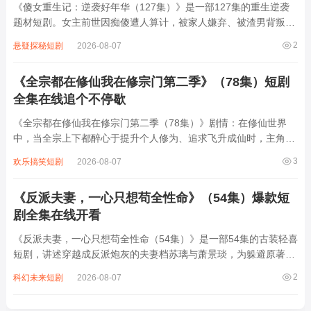
《傻女重生记：逆袭好年华（127集）》是一部127集的重生逆袭
题材短剧。女主前世因痴傻遭人算计，被家人嫌弃、被渣男背叛，
最终含恨而死。重生后，她凭借前世记忆与智慧，开启逆袭之路。
2
悬疑探秘短剧
2026-08-07
面对曾经伤害她的人，她巧妙反击，让恶毒继母、虚伪妹妹等阴谋
破产；在事业上，她凭借独特眼光与果...
《全宗都在修仙我在修宗门第二季》（78集）短剧
全集在线追个不停歇
《全宗都在修仙我在修宗门第二季（78集）》剧情：在修仙世界
中，当全宗上下都醉心于提升个人修为、追求飞升成仙时，主角却
另辟蹊径，专注于修缮与壮大宗门。他凭借着独特的智慧与能力，
3
欢乐搞笑短剧
2026-08-07
四处收集资源，升级宗门设施，吸引各方人才。期间，他不仅要应
对外界的种种挑战与危机，还要调和宗门内...
《反派夫妻，一心只想苟全性命》（54集）爆款短
剧全集在线开看
《反派夫妻，一心只想苟全性命（54集）》是一部54集的古装轻喜
短剧，讲述穿越成反派炮灰的夫妻档苏璃与萧景琰，为躲避原著中
“满门抄斩”的结局，凭借现代人的机智与默契，在权谋漩涡中开启
2
科幻未来短剧
2026-08-07
“保命求生”的爆笑日常。两人表面装傻充愣，暗中破解阴谋，从互
相嫌弃到携手逆袭，既要应对皇帝...