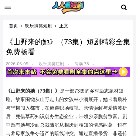
首页
欢乐搞笑短剧
正文
《山野来的她》（73集）短剧精彩全集
免费畅看
2026-06-05
欢乐搞笑短剧
阅读 78
《山野来的她（73集）》
是一部73集的乡村励志题材短
剧。故事围绕从山野走出的女孩林小满展开，她带着质朴
与坚韧闯入都市，在遭遇职场歧视、亲情误解与爱情波折
后，凭借草药知识创办生态企业，带领乡亲脱贫致富。剧
中既有她与冷面总裁陆沉从相厌到相知的情感纠葛，也有
与养母家族争夺遗产的暗线冲突。通过直播带货、非遗传