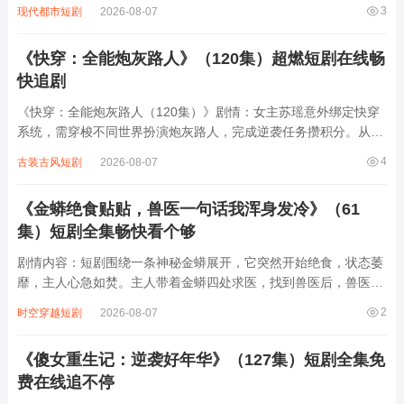
的日常。父亲是个满嘴跑火车的江湖骗子，女儿则是个古灵精怪、
3
现代都市短剧
2026-08-07
总爱闯祸的小丫头，两人联手“坑”遍京城，从市井小贩到朝堂权贵
无一幸免。他们时而假装神医骗取...
《快穿：全能炮灰路人》（120集）超燃短剧在线畅
快追剧
《快穿：全能炮灰路人（120集）》剧情：女主苏瑶意外绑定快穿
系统，需穿梭不同世界扮演炮灰路人，完成逆袭任务攒积分。从古
代宫廷到现代都市，从玄幻修真到星际未来，每个世界她都以路人
4
古装古风短剧
2026-08-07
身份开局，却凭借智慧与全能技能扭转乾坤。面对恶毒女配的刁
难、主角光环的压制，她见招拆招，在逆境...
《金蟒绝食贴贴，兽医一句话我浑身发冷》（61
集）短剧全集畅快看个够
剧情内容：短剧围绕一条神秘金蟒展开，它突然开始绝食，状态萎
靡，主人心急如焚。主人带着金蟒四处求医，找到兽医后，兽医一
番检查后说出的一句话，让主人瞬间浑身发冷，原来金蟒绝食背后
2
时空穿越短剧
2026-08-07
隐藏着不为人知的危险秘密，可能是生存环境突变，也可能是遭遇
了某种未知的威胁，主人不得不踏上探...
《傻女重生记：逆袭好年华》（127集）短剧全集免
费在线追不停