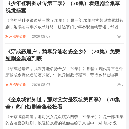
《少年登科图录传第三季》（70集）看短剧全集享
视觉盛宴
《少年登科图录传第三季（70集）》是一部70集的古装励志题材短
剧，延续前两季的成长脉络，讲述寒门少年林砚自幼苦读，却因家
境贫寒屡遭权贵打压。第三季中，他凭借过人才智与坚韧品格，在
3
欢乐搞笑短剧
2026-08-07
科举之路上披荆斩棘，从乡试到殿试层层突围，更在京城结识了志
同道合的伙伴与暗中相助的贵人。剧中...
《穿成恶屠户，我靠异能名扬全乡》（70集）免费
短剧全集追到底
《穿成恶屠户，我靠异能名扬全乡（70集）》剧情：现代青年意外
穿越成乡野恶名昭著的屠户，原身因欺行霸市、苛待乡邻被唾弃。
觉醒“万物感知”异能后，他能听懂动物心声、预判危险，更凭此改
3
欢乐搞笑短剧
2026-08-07
良屠宰技艺，让猪肉品质远超同行。从智斗地痞到揭露奸商阴谋，
从帮村民寻回失物到用异能救下落水孩...
《全京城都知道，那对父女是双坑第四季》（79集
全）热门短剧全集轻松看
《全京城都知道，那对父女是双坑第四季（79集全）》是一部79集
的古装喜剧短剧，以轻松诙谐的笔触描绘了京城中一对“坑货”父女