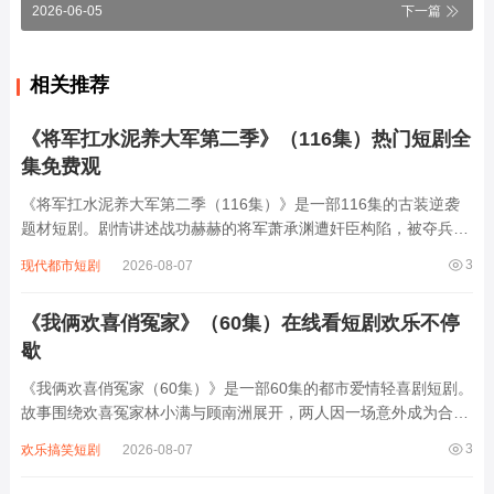
2026-06-05
下一篇
相关推荐
《将军扛水泥养大军第二季》（116集）热门短剧全
集免费观
《将军扛水泥养大军第二季（116集）》是一部116集的古装逆袭
题材短剧。剧情讲述战功赫赫的将军萧承渊遭奸臣构陷，被夺兵权
后贬为庶民，为养活麾下三千残部，他隐姓埋名在工地扛水泥谋
3
现代都市短剧
2026-08-07
生。面对昔日部下被欺压、敌国细作渗透等危机，萧承渊白天在工
地挥汗如雨，夜晚化身智谋军师，用扛水...
《我俩欢喜俏冤家》（60集）在线看短剧欢乐不停
歇
《我俩欢喜俏冤家（60集）》是一部60集的都市爱情轻喜剧短剧。
故事围绕欢喜冤家林小满与顾南洲展开，两人因一场意外成为合租
室友，性格迥异的他们从互相嫌弃到暗生情愫。林小满是乐观开朗
3
欢乐搞笑短剧
2026-08-07
的插画师，顾南洲则是毒舌傲娇的金融精英，日常斗嘴中碰撞出无
数笑料。随着误会解除，两人逐渐靠近...