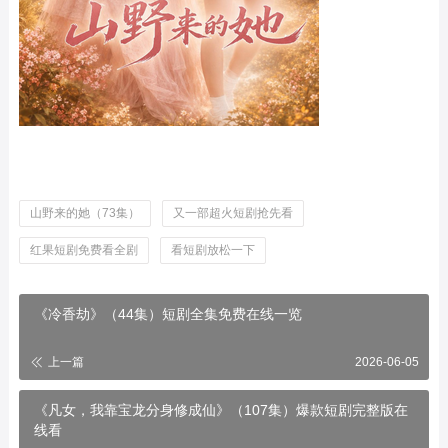
山野来的她（73集）
又一部超火短剧抢先看
红果短剧免费看全剧
看短剧放松一下
《冷香劫》（44集）短剧全集免费在线一览
上一篇
2026-06-05
《凡女，我靠宝龙分身修成仙》（107集）爆款短剧完整版在
线看