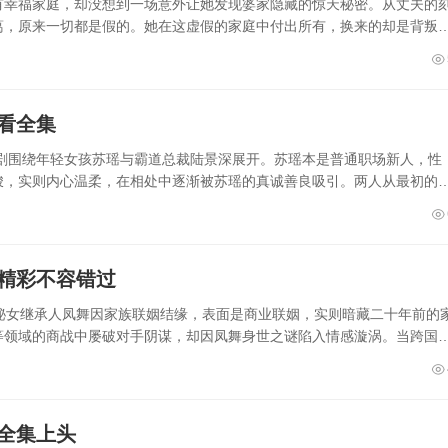
有幸福家庭，却没想到一场意外让她发现婆家隐藏的惊天秘密。从丈夫的
葛，原来一切都是假的。她在这虚假的家庭中付出所有，换来的却是背叛
看全集
短剧围绕年轻女孩苏瑶与霸道总裁陆景深展开。苏瑶本是普通职场新人，性
峻，实则内心温柔，在相处中逐渐被苏瑶的真诚善良吸引。两人从最初的
集精彩不容错过
秘女继承人凤舞因家族联姻结缘，表面是商业联姻，实则暗藏二十年前的
等领域的商战中屡破对手阴谋，却因凤舞身世之谜陷入情感漩涡。当跨国
全集上头