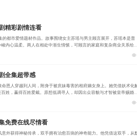
短剧精彩剧情连看
1集的都市爱情题材作品。故事围绕女主苏瑶与男主顾言展开，苏瑶本是普
冷峻内心温柔。两人在相处中渐生情愫，可顾言的家庭和复杂商业关系给
短剧全集超带感
救命恩人穿越到人间，附身于被庶妹毒害的相府嫡女身上。她凭借妖术化
疫百姓，赢得百姓爱戴。原想低调寻人，却因出众容貌与才智被皇帝赐婚
全集免费在线尽情看
风意外获得神秘传承，双手拥有治愈百病的神奇能力。他凭借这双手，从