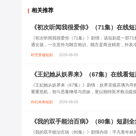
相关推荐
《初次听闻我很爱你》（71集）在线
《初次听闻我很爱你（71集）》剧情：该短剧是一部7
通女孩，一次意外与顾言相识。顾言是商业精英，外表
们的感情带来诸多阻碍。苏瑶陷入困境，...
时空穿越短剧
2026-08-05
《王妃她从妖界来》（67集）在线看
《王妃她从妖界来（67集）》剧情：妖界灵狐苏璃为寻
重重危机，智斗恶毒继母与庶妹，更以独特医术救治瘟
冷面王爷萧景琰。两人从互相猜忌到渐生情愫...
科幻未来短剧
2026-08-05
《我的双手能治百病》（80集）短剧
《我的双手能治百病（80集）》剧情内容：平凡青年林