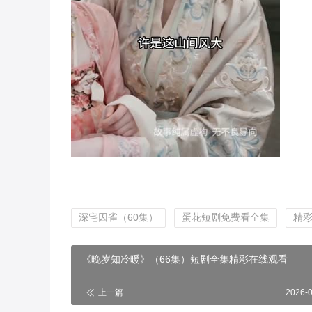
深宅囚雀（60集）
蛋花短剧免费看全集
精
《晚岁知冷暖》（66集）短剧全集精彩在线观看
上一篇
2026-