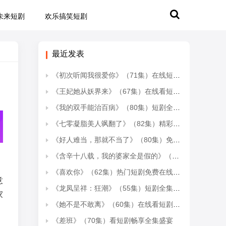
未来短剧
欢乐搞笑短剧
最近发表
《初次听闻我很爱你》（71集）在线短剧精彩剧情连看
《王妃她从妖界来》（67集）在线看短剧全集超带感
《我的双手能治百病》（80集）短剧全集免费在线尽情看
《七零凝脂美人飒翻了》（82集）精彩短剧在线一追到底
《好人难当，那就不当了》（80集）免费短剧全集一看到底
《含辛十八载，我的婆家全是假的》（58集）短剧免费全集畅快追
《喜欢你》（62集）热门短剧免费在线看全集
意
《龙凤呈祥：狂潮》（55集）短剧全集精彩不容错过
家
《她不是不敢离》（60集）在线看短剧全集上头
《差班》（70集）看短剧畅享全集盛宴