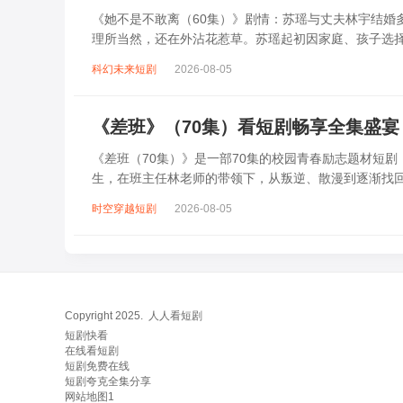
《她不是不敢离（60集）》剧情：苏瑶与丈夫林宇结婚
理所当然，还在外沾花惹草。苏瑶起初因家庭、孩子选
的鼓励下，她开始觉醒。面对林宇的种种...
科幻未来短剧
2026-08-05
《差班》（70集）看短剧畅享全集盛宴
《差班（70集）》是一部70集的校园青春励志题材短剧
生，在班主任林老师的带领下，从叛逆、散漫到逐渐找
内心的转学生苏晓，还有因缺乏目标而虚...
时空穿越短剧
2026-08-05
Copyright 2025.
人人看短剧
短剧快看
在线看短剧
短剧免费在线
短剧夸克全集分享
网站地图1