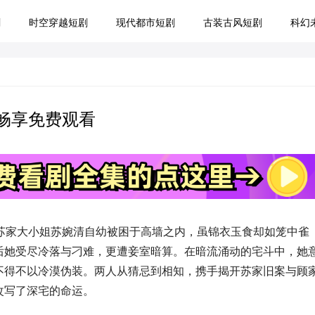
剧
时空穿越短剧
现代都市短剧
古装古风短剧
科幻
畅享免费观看
苏家大小姐苏婉清自幼被困于高墙之内，虽锦衣玉食却如笼中雀
后她受尽冷落与刁难，更遭妾室暗算。在暗流涌动的宅斗中，她
不得不以冷漠伪装。两人从猜忌到相知，携手揭开苏家旧案与顾
改写了深宅的命运。