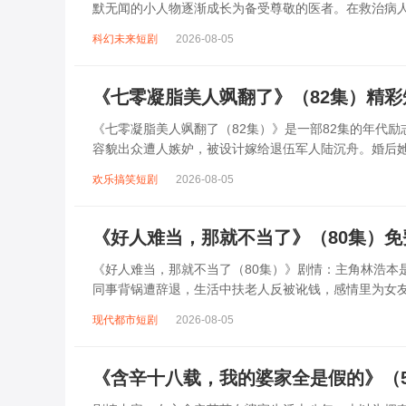
默无闻的小人物逐渐成长为备受尊敬的医者。在救治病
解质疑。但林风始终坚守初心，凭借智慧和医...
科幻未来短剧
2026-08-05
《七零凝脂美人飒翻了》（82集）精
《七零凝脂美人飒翻了（82集）》是一部82集的年代
容貌出众遭人嫉妒，被设计嫁给退伍军人陆沉舟。婚后
以智慧反击极品亲戚与心机女配。陆沉舟从冷...
欢乐搞笑短剧
2026-08-05
《好人难当，那就不当了》（80集）
《好人难当，那就不当了（80集）》剧情：主角林浩本
同事背锅遭辞退，生活中扶老人反被讹钱，感情里为女友
活。可当看到他人陷入困境，内心善良又...
现代都市短剧
2026-08-05
《含辛十八载，我的婆家全是假的》（