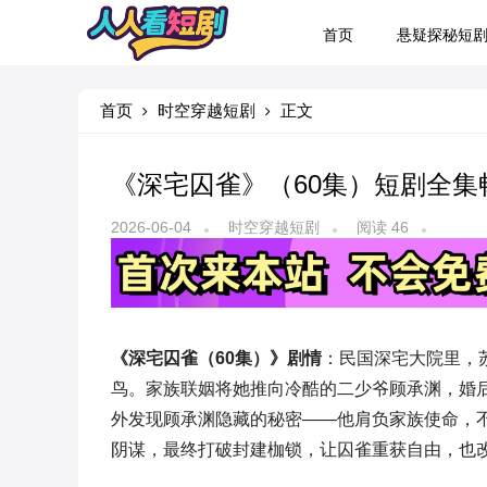
首页
悬疑探秘短
首页
时空穿越短剧
正文
《深宅囚雀》（60集）短剧全集
2026-06-04
时空穿越短剧
阅读 46
《深宅囚雀（60集）》剧情
：民国深宅大院里，
鸟。家族联姻将她推向冷酷的二少爷顾承渊，婚
外发现顾承渊隐藏的秘密——他肩负家族使命，
阴谋，最终打破封建枷锁，让囚雀重获自由，也