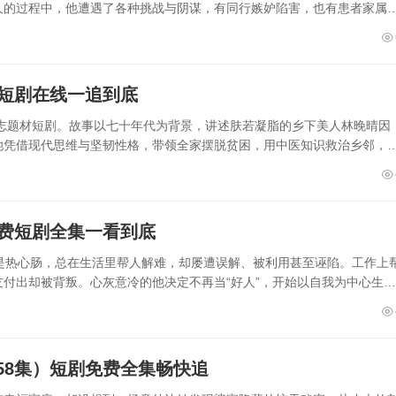
人的过程中，他遭遇了各种挑战与阴谋，有同行嫉妒陷害，也有患者家属
彩短剧在线一追到底
励志题材短剧。故事以七十年代为背景，讲述肤若凝脂的乡下美人林晚晴因
她凭借现代思维与坚韧性格，带领全家摆脱贫困，用中医知识救治乡邻，
免费短剧全集一看到底
是热心肠，总在生活里帮人解难，却屡遭误解、被利用甚至诬陷。工作上
付出却被背叛。心灰意冷的他决定不再当“好人”，开始以自我为中心生
58集）短剧免费全集畅快追