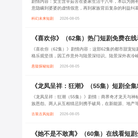
剧情内容：女主含辛茹苦在婆家生活十八年，本以为拥
意隐瞒到婆婆的虚情假意，再到家族背后复杂的利益纠
欺骗。面对这残酷现实，女主决定不再隐忍，开...
科幻未来短剧
2026-08-05
《喜欢你》（62集）热门短剧免费在线
《喜欢你（62集）》剧情内容：这部62集的都市甜宠
格乐观坚强，因工作意外与陆景深结识。陆景深外表冷
相误会到后来彼此心动，期间经历了各种波折...
悬疑探秘短剧
2026-08-05
《龙凤呈祥：狂潮》（55集）短剧全
《龙凤呈祥：狂潮（55集）》剧情：商界奇才龙天与神
族恩怨。两人从互相猜忌到携手破局，在新能源、地产
团“狂潮”来袭，他们不仅要面对资本围剿，...
古装古风短剧
2026-08-05
《她不是不敢离》（60集）在线看短剧