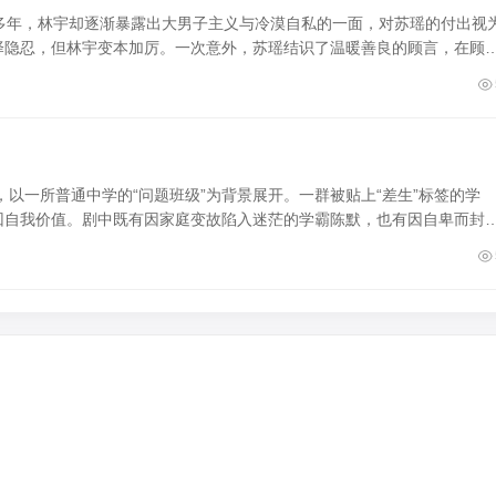
多年，林宇却逐渐暴露出大男子主义与冷漠自私的一面，对苏瑶的付出视
择隐忍，但林宇变本加厉。一次意外，苏瑶结识了温暖善良的顾言，在顾
，以一所普通中学的“问题班级”为背景展开。一群被贴上“差生”标签的学
回自我价值。剧中既有因家庭变故陷入迷茫的学霸陈默，也有因自卑而封