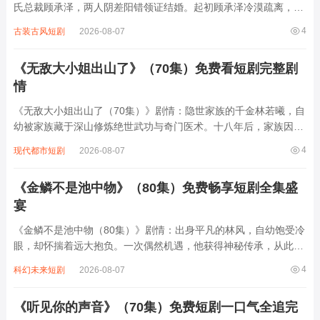
氏总裁顾承泽，两人阴差阳错领证结婚。起初顾承泽冷漠疏离，苏
念却用真诚与乐观逐渐融化他的心。苏念在顾家遭遇刁难时，顾承
4
古装古风短剧
2026-08-07
泽暗中相护；而苏念凭借自身能力在珠宝设计领域崭露头角，更帮
顾氏化解危机。两人从契约婚姻到情根深...
《无敌大小姐出山了》（70集）免费看短剧完整剧
情
《无敌大小姐出山了（70集）》剧情：隐世家族的千金林若曦，自
幼被家族藏于深山修炼绝世武功与奇门医术。十八年后，家族因卷
入商业阴谋遭敌对势力打压，林若曦奉师命下山。初入都市的她，
4
现代都市短剧
2026-08-07
凭借超凡身手与智慧，一边化解家族危机，一边结识了一群性格各
异的伙伴。她与冷面总裁顾寒川从误会到...
《金鳞不是池中物》（80集）免费畅享短剧全集盛
宴
《金鳞不是池中物（80集）》剧情：出身平凡的林风，自幼饱受冷
眼，却怀揣着远大抱负。一次偶然机遇，他获得神秘传承，从此人
生开挂。在商场上，他凭借智慧与果敢，从底层小人物一路逆袭，
4
科幻未来短剧
2026-08-07
与各方势力斗智斗勇，化解重重危机，打造出商业帝国。感情上，
他收获了真挚爱情，却也面临诸多诱惑与...
《听见你的声音》（70集）免费短剧一口气全追完