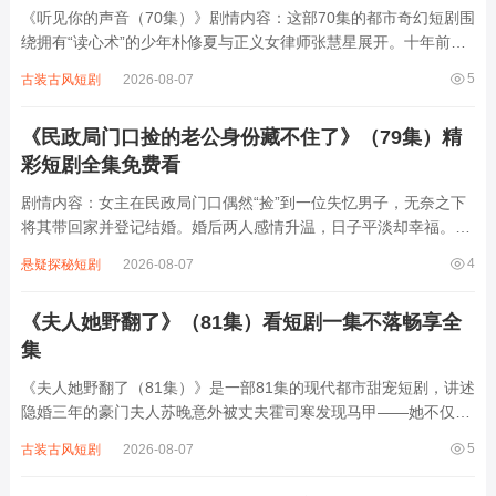
《听见你的声音（70集）》剧情内容：这部70集的都市奇幻短剧围
绕拥有“读心术”的少年朴修夏与正义女律师张慧星展开。十年前，
修夏因目睹父亲被害而获得通过眼神读取他人内心的超能力，却因
5
古装古风短剧
2026-08-07
年龄太小无法为父亲作证。十年后，已成为律师的慧星意外卷入修
夏父亲的案件重审，两人在共同追寻...
《民政局门口捡的老公身份藏不住了》（79集）精
彩短剧全集免费看
剧情内容：女主在民政局门口偶然“捡”到一位失忆男子，无奈之下
将其带回家并登记结婚。婚后两人感情升温，日子平淡却幸福。然
而随着时间推移，男子逐渐恢复记忆，原来他竟是豪门家族的继承
4
悬疑探秘短剧
2026-08-07
人，背后有着复杂的商业斗争和家族恩怨。随着身份逐渐暴露，各
种麻烦接踵而至，女主也陷入重重危...
《夫人她野翻了》（81集）看短剧一集不落畅享全
集
《夫人她野翻了（81集）》是一部81集的现代都市甜宠短剧，讲述
隐婚三年的豪门夫人苏晚意外被丈夫霍司寒发现马甲——她不仅是
顶级黑客、赛车手，还是神秘组织“暗夜”的幕后大佬。当霍司寒以
5
古装古风短剧
2026-08-07
为自己掌控全局时，苏晚却用一场精心策划的“离婚局”反将一军，
两人在商战、家族纷争中互飙演技...