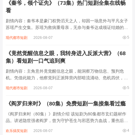
《秦爷，领个证先》（73集）热门短剧全集在线畅
看
剧情内容：秦爷本是豪门权势滔天之人，却因一场意外与平凡女子
苏瑶产生交集。苏瑶为救病重母亲，无奈与秦爷达成领证结婚的交
易。婚后，两人在相处中渐生情愫，可秦爷复杂的家族关系和过往
5
现代都市短剧
2026-08-07
恩怨不断涌现，各方势力觊觎秦家产业，试图破坏他们的感情。苏
瑶凭借善良和智慧，一次次化解危机，...
《竟然觉醒信息之眼，我转身进入反派大营》（68
集）看短剧一口气追到爽
剧情内容：主角意外竟觉醒信息之眼，能洞察万物信息、预判危
机。凭借此能力，他察觉到正派阵营内部暗流涌动、危机四伏，而
反派大营看似凶险，实则暗藏转机。于是他毅然转身，孤身闯入反
5
现代都市短剧
2026-08-07
派大营。在这充满算计与阴谋的地方，他凭借信息之眼一次次识破
反派阴谋，巧妙化解危机，还结识了一些有良...
《阎罗归来时》（80集）免费短剧一集接集看过瘾
《阎罗归来时（80集）》剧情介绍 该短剧为80集都市玄幻题材作
品。讲述隐世强者阎罗，曾为守护苍生与邪恶势力血战，重伤后隐
姓埋名。多年后，都市暗流涌动，邪恶势力卷土重来，妄图颠覆秩
4
欢乐搞笑短剧
2026-08-07
序、危害人间。阎罗感知到危机，毅然决定归来。他凭借超凡实力