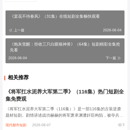
《棠花不待春风》（31集）在线短剧全集畅快观看
上一篇
2026-06-04
《炮灰觉醒：拒收三只白眼狼神兽》（64集）短剧精彩全集抢
先看
2026-06-04
下一篇
相关推荐
《将军扛水泥养大军第二季》（116集）热门短剧全
集免费观
《将军扛水泥养大军第二季（116集）》是一部116集的古装逆袭
题材短剧。剧情讲述战功赫赫的将军萧承渊遭奸臣构陷，被夺兵权
后贬为庶民，为养活麾下三千残部，他隐姓埋名在工地扛水泥谋
3
现代都市短剧
2026-08-07
生。面对昔日部下被欺压、敌国细作渗透等危机，萧承渊白天在工