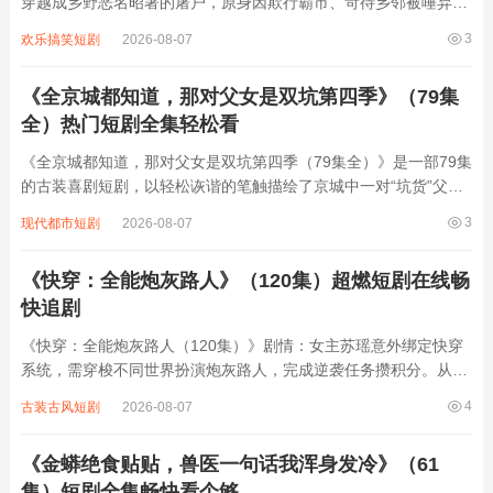
穿越成乡野恶名昭著的屠户，原身因欺行霸市、苛待乡邻被唾弃。
觉醒“万物感知”异能后，他能听懂动物心声、预判危险，更凭此改
3
欢乐搞笑短剧
2026-08-07
良屠宰技艺，让猪肉品质远超同行。从智斗地痞到揭露奸商阴谋，
从帮村民寻回失物到用异能救下落水孩...
《全京城都知道，那对父女是双坑第四季》（79集
全）热门短剧全集轻松看
《全京城都知道，那对父女是双坑第四季（79集全）》是一部79集
的古装喜剧短剧，以轻松诙谐的笔触描绘了京城中一对“坑货”父女
的日常。父亲是个满嘴跑火车的江湖骗子，女儿则是个古灵精怪、
3
现代都市短剧
2026-08-07
总爱闯祸的小丫头，两人联手“坑”遍京城，从市井小贩到朝堂权贵
无一幸免。他们时而假装神医骗取...
《快穿：全能炮灰路人》（120集）超燃短剧在线畅
快追剧
《快穿：全能炮灰路人（120集）》剧情：女主苏瑶意外绑定快穿
系统，需穿梭不同世界扮演炮灰路人，完成逆袭任务攒积分。从古
代宫廷到现代都市，从玄幻修真到星际未来，每个世界她都以路人
4
古装古风短剧
2026-08-07
身份开局，却凭借智慧与全能技能扭转乾坤。面对恶毒女配的刁
难、主角光环的压制，她见招拆招，在逆境...
《金蟒绝食贴贴，兽医一句话我浑身发冷》（61
集）短剧全集畅快看个够