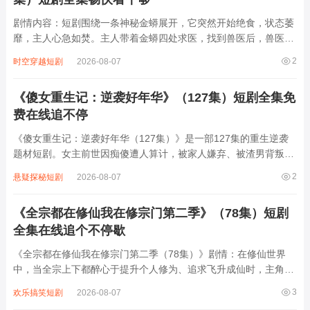
剧情内容：短剧围绕一条神秘金蟒展开，它突然开始绝食，状态萎
靡，主人心急如焚。主人带着金蟒四处求医，找到兽医后，兽医一
番检查后说出的一句话，让主人瞬间浑身发冷，原来金蟒绝食背后
2
时空穿越短剧
2026-08-07
隐藏着不为人知的危险秘密，可能是生存环境突变，也可能是遭遇
了某种未知的威胁，主人不得不踏上探...
《傻女重生记：逆袭好年华》（127集）短剧全集免
费在线追不停
《傻女重生记：逆袭好年华（127集）》是一部127集的重生逆袭
题材短剧。女主前世因痴傻遭人算计，被家人嫌弃、被渣男背叛，
最终含恨而死。重生后，她凭借前世记忆与智慧，开启逆袭之路。
2
悬疑探秘短剧
2026-08-07
面对曾经伤害她的人，她巧妙反击，让恶毒继母、虚伪妹妹等阴谋
破产；在事业上，她凭借独特眼光与果...
《全宗都在修仙我在修宗门第二季》（78集）短剧
全集在线追个不停歇
《全宗都在修仙我在修宗门第二季（78集）》剧情：在修仙世界
中，当全宗上下都醉心于提升个人修为、追求飞升成仙时，主角却
另辟蹊径，专注于修缮与壮大宗门。他凭借着独特的智慧与能力，
3
欢乐搞笑短剧
2026-08-07
四处收集资源，升级宗门设施，吸引各方人才。期间，他不仅要应