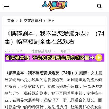
首页
时空穿越短剧
正文
《撕碎剧本，我不当恋爱脑炮灰》（74
集）畅享短剧全集在线观看
2026-06-04
时空穿越短剧
阅读 56
《撕碎剧本，我不当恋爱脑炮灰（74集）》剧情
：女主意
外发现自己是小说里的恋爱脑炮灰，原剧情里她为渣男倾
尽所有，最终家破人亡。觉醒后她决心反抗，凭借现代智
慧与记忆，撕碎既定剧本。她不再围着男主转，专注搞事
业，在商界大展拳脚，还结识了一群志同道合的朋友。面
对原剧情中的种种算计，她见招拆招，让渣男和心机女自