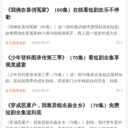
地挥汗如雨，夜晚化身智谋军师，用扛水...
《我俩欢喜俏冤家》（60集）在线看短剧欢乐不停
歇
《我俩欢喜俏冤家（60集）》是一部60集的都市爱情轻喜剧短剧。
故事围绕欢喜冤家林小满与顾南洲展开，两人因一场意外成为合租
室友，性格迥异的他们从互相嫌弃到暗生情愫。林小满是乐观开朗
3
欢乐搞笑短剧
2026-08-07
的插画师，顾南洲则是毒舌傲娇的金融精英，日常斗嘴中碰撞出无
数笑料。随着误会解除，两人逐渐靠近...
《少年登科图录传第三季》（70集）看短剧全集享
视觉盛宴
《少年登科图录传第三季（70集）》是一部70集的古装励志题材短
剧，延续前两季的成长脉络，讲述寒门少年林砚自幼苦读，却因家
境贫寒屡遭权贵打压。第三季中，他凭借过人才智与坚韧品格，在
3
欢乐搞笑短剧
2026-08-07
科举之路上披荆斩棘，从乡试到殿试层层突围，更在京城结识了志
同道合的伙伴与暗中相助的贵人。剧中...
《穿成恶屠户，我靠异能名扬全乡》（70集）免费
短剧全集追到底
《穿成恶屠户，我靠异能名扬全乡（70集）》剧情：现代青年意外