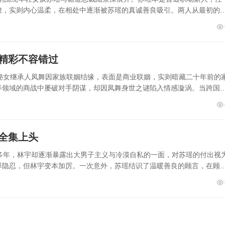
峻，实则内心温柔，在相处中逐渐被苏瑶的真诚善良吸引。两人从最初的
集精彩不容错过
秘女继承人凤舞因家族联姻结缘，表面是商业联姻，实则暗藏二十年前的
等领域的商战中屡破对手阴谋，却因凤舞身世之谜陷入情感漩涡。当跨国
全集上头
多年，林宇却逐渐暴露出大男子主义与冷漠自私的一面，对苏瑶的付出视
择隐忍，但林宇变本加厉。一次意外，苏瑶结识了温暖善良的顾言，在顾