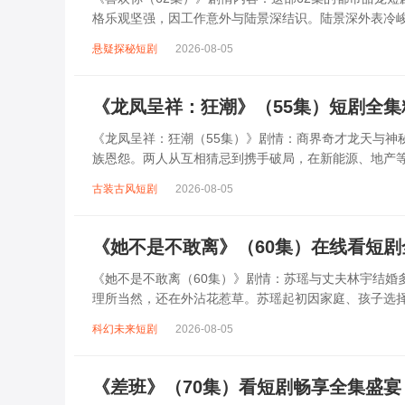
格乐观坚强，因工作意外与陆景深结识。陆景深外表冷
相误会到后来彼此心动，期间经历了各种波折...
悬疑探秘短剧
2026-08-05
《龙凤呈祥：狂潮》（55集）短剧全
《龙凤呈祥：狂潮（55集）》剧情：商界奇才龙天与神
族恩怨。两人从互相猜忌到携手破局，在新能源、地产
团“狂潮”来袭，他们不仅要面对资本围剿，...
古装古风短剧
2026-08-05
《她不是不敢离》（60集）在线看短剧
《她不是不敢离（60集）》剧情：苏瑶与丈夫林宇结婚
理所当然，还在外沾花惹草。苏瑶起初因家庭、孩子选
的鼓励下，她开始觉醒。面对林宇的种种...
科幻未来短剧
2026-08-05
《差班》（70集）看短剧畅享全集盛宴