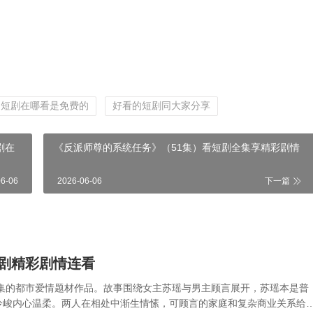
短剧在哪看是免费的
好看的短剧同大家分享
剧在
《反派师尊的系统任务》（51集）看短剧全集享精彩剧情
06-06
2026-06-06
下一篇
短剧精彩剧情连看
1集的都市爱情题材作品。故事围绕女主苏瑶与男主顾言展开，苏瑶本是普
冷峻内心温柔。两人在相处中渐生情愫，可顾言的家庭和复杂商业关系给