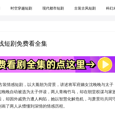
剧
时空穿越短剧
现代都市短剧
古装古风短剧
科幻
线短剧免费看全集
的古装情感短剧，以大胤朝为背景，讲述将军府嫡女沈晚晚与太子
沈晚晚自幼被选为太子伴读，两人青梅竹马，却在朝堂权谋与家
后，却因外戚势力遭人构陷，她以智慧化解危机，与萧景珩共同
刻画了两人从懵懂到深情的情感历程。