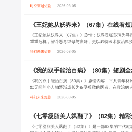
们的感情带来诸多阻碍。苏瑶陷入困境，...
时空穿越短剧
2026-08-05
《王妃她从妖界来》（67集）在线看
《王妃她从妖界来（67集）》剧情：妖界灵狐苏璃为寻
重重危机，智斗恶毒继母与庶妹，更以独特医术救治瘟
冷面王爷萧景琰。两人从互相猜忌到渐生情愫...
科幻未来短剧
2026-08-05
《我的双手能治百病》（80集）短剧
《我的双手能治百病（80集）》剧情内容：平凡青年林
默无闻的小人物逐渐成长为备受尊敬的医者。在救治病
解质疑。但林风始终坚守初心，凭借智慧和医...
科幻未来短剧
2026-08-05
《七零凝脂美人飒翻了》（82集）精
《七零凝脂美人飒翻了（82集）》是一部82集的年代