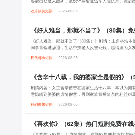
容貌出众遭人嫉妒，被设计嫁给退伍军人陆沉舟。婚后
以智慧反击极品亲戚与心机女配。陆沉舟从冷...
欢乐搞笑短剧
2026-08-05
《好人难当，那就不当了》（80集）
《好人难当，那就不当了（80集）》剧情：主角林浩本
同事背锅遭辞退，生活中扶老人反被讹钱，感情里为女友
活。可当看到他人陷入困境，内心善良又...
现代都市短剧
2026-08-05
《含辛十八载，我的婆家全是假的》（
剧情内容：女主含辛茹苦在婆家生活十八年，本以为拥
意隐瞒到婆婆的虚情假意，再到家族背后复杂的利益纠
欺骗。面对这残酷现实，女主决定不再隐忍，开...
科幻未来短剧
2026-08-05
《喜欢你》（62集）热门短剧免费在线
《喜欢你（62集）》剧情内容：这部62集的都市甜宠