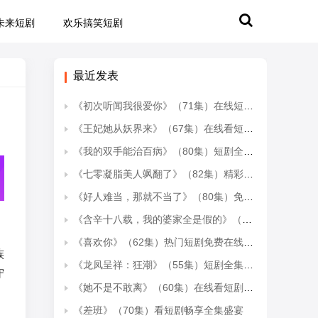
未来短剧
欢乐搞笑短剧
最近发表
《初次听闻我很爱你》（71集）在线短剧精彩剧情连看
《王妃她从妖界来》（67集）在线看短剧全集超带感
《我的双手能治百病》（80集）短剧全集免费在线尽情看
《七零凝脂美人飒翻了》（82集）精彩短剧在线一追到底
《好人难当，那就不当了》（80集）免费短剧全集一看到底
《含辛十八载，我的婆家全是假的》（58集）短剧免费全集畅快追
《喜欢你》（62集）热门短剧免费在线看全集
族
《龙凤呈祥：狂潮》（55集）短剧全集精彩不容错过
守
《她不是不敢离》（60集）在线看短剧全集上头
《差班》（70集）看短剧畅享全集盛宴