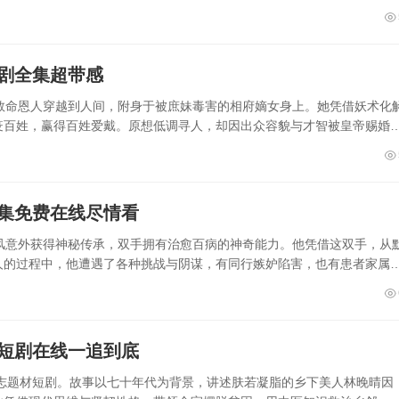
短剧全集超带感
救命恩人穿越到人间，附身于被庶妹毒害的相府嫡女身上。她凭借妖术化
疫百姓，赢得百姓爱戴。原想低调寻人，却因出众容貌与才智被皇帝赐婚
全集免费在线尽情看
风意外获得神秘传承，双手拥有治愈百病的神奇能力。他凭借这双手，从
人的过程中，他遭遇了各种挑战与阴谋，有同行嫉妒陷害，也有患者家属
彩短剧在线一追到底
励志题材短剧。故事以七十年代为背景，讲述肤若凝脂的乡下美人林晚晴因