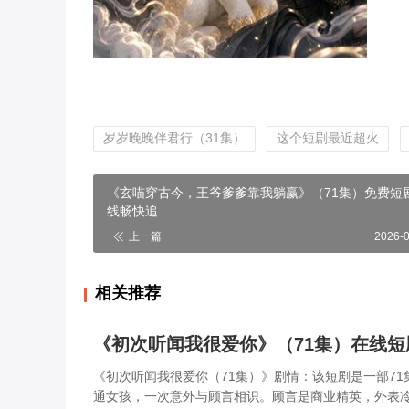
岁岁晚晚伴君行（31集）
这个短剧最近超火
《玄喵穿古今，王爷爹爹靠我躺赢》（71集）免费短
线畅快追
上一篇
2026-
相关推荐
《初次听闻我很爱你》（71集）在线
《初次听闻我很爱你（71集）》剧情：该短剧是一部7
通女孩，一次意外与顾言相识。顾言是商业精英，外表