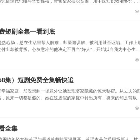
她凭借现代思维与坚韧性格，带领全家摆脱贫困，用中医知识救治乡邻，
免费短剧全集一看到底
是热心肠，总在生活里帮人解难，却屡遭误解、被利用甚至诬陷。工作上
付出却被背叛。心灰意冷的他决定不再当“好人”，开始以自我为中心生
58集）短剧免费全集畅快追
有幸福家庭，却没想到一场意外让她发现婆家隐藏的惊天秘密。从丈夫的
葛，原来一切都是假的。她在这虚假的家庭中付出所有，换来的却是背叛
看全集
短剧围绕年轻女孩苏瑶与霸道总裁陆景深展开。苏瑶本是普通职场新人，性