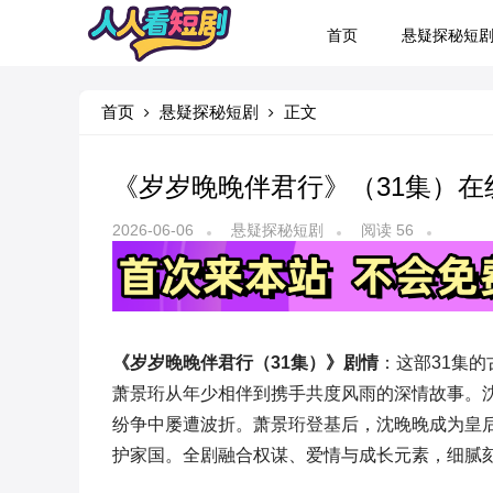
首页
悬疑探秘短
首页
悬疑探秘短剧
正文
《岁岁晚晚伴君行》（31集）在
2026-06-06
悬疑探秘短剧
阅读 56
《岁岁晚晚伴君行（31集）》剧情
：这部31集
萧景珩从年少相伴到携手共度风雨的深情故事。
纷争中屡遭波折。萧景珩登基后，沈晚晚成为皇
护家国。全剧融合权谋、爱情与成长元素，细腻