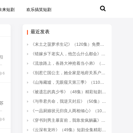
未来短剧
欢乐搞笑短剧
最近发表
《末土之菠萝求生记》（120集）免费短剧完整版在线赏
《错嫁乡下老实人，他怎么什么都会》（50集）一口气追完热门短剧
引
《流放路上，各路大神抢着当小弟》（52集）热门短剧在线追全集
在
《别惹亡国公主，她全家是地府关系户》（33集）短剧全集畅快看不停
6
《山海藏墟，无眼窥天第三季》（110集）免费短剧全集一口气看
《被遗忘的真少爷》（48集）精彩短剧在线一睹为快
《与帝君共命，我逆天封后》（50集）短剧精彩剧情连着看
苏
和
《一品厨娘状元归良人两相倾心》（108集）超火短剧一口气追完
6
《穿书到男主暴富前，我靠发疯躺赢》（80集）速看短剧全集精彩不停
《云深有龙吟》（49集）短剧全集精彩不容错过看