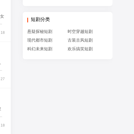
的女
短剧分类
各
悬疑探秘短剧
时空穿越短剧
18
现代都市短剧
古装古风短剧
科幻未来短剧
欢乐搞笑短剧
。
归
27
求
人
18