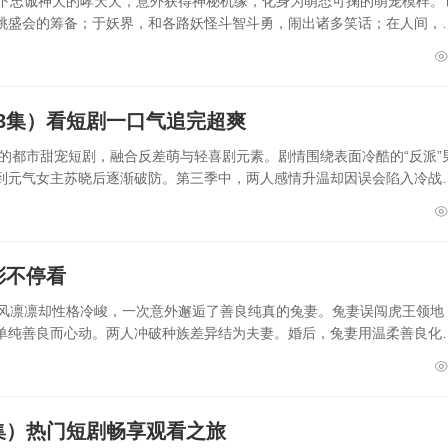
座下忠诚神犬的哮天犬，意外获得神秘机缘，化身为萌态可掬的萌宠模样。
桃盛会的筹备；于妖界，和各路妖怪斗智斗勇，闹出诸多笑话；在人间，
3集）看短剧一口气追完超爽
集的都市甜宠短剧，融合反差萌与轻喜剧元素。剧情围绕表面冷酷的“反派”
到元气女主苏晓后逐渐破防。第三季中，两人感情升温却因误会陷入冷战
彩不停看
威风凛凛却性格冷峻，一次意外邂逅了善良纯真的兔妻。兔妻误闯虎王领地
单纯善良而心动。两人冲破种族差异结为夫妻。婚后，兔妻用温柔善良化
集）热门短剧畅享观看之旅