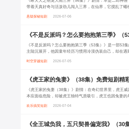
《哮天犬之萌宠大闹三界（56集）》剧情：本是二郎神
带着天真好奇与活泼劲儿闯入三界，在仙界，它搅乱了蟠
是凭借可爱模样收获无数喜爱。可它的调...
悬疑探秘短剧
2026-07-06
《不是反派吗？怎么要抱抱第三季》（5
《不是反派吗？怎么要抱抱第三季（53集）》是一部53
主陆沉展开，他因童年经历习惯用冷漠伪装自己，却在遇
陆沉一改往日傲娇，化身“黏人精”...
时空穿越短剧
2026-07-05
《虎王家的兔妻》（38集）免费短剧精
《虎王家的兔妻（38集）》剧情：在奇幻世界里，虎王
本应面临危险，却被虎王独特气质吸引，虎王也因兔妻的
虎王的冷酷，虎王则用强大力量守护兔妻...
欢乐搞笑短剧
2026-07-04
《全王城负我，五只契兽偏宠我》（30