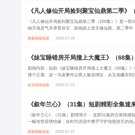
《凡人修仙开局捡到聚宝仙鼎第二季》（
《凡人修仙开局捡到聚宝仙鼎第二季（200集）》是一部
纳天地灵气并孕育珍宝，助他踏上逆天修仙路。第二季中
强敌，更卷入仙门纷争与上古秘藏争...
悬疑探秘短剧
2026-07-28
《妹宝睡错房开局撞上大魔王》（68集
剧情内容：短剧《妹宝睡错房开局撞上大魔王（68集）》
撞个正着。这一乌龙事件让两人被迫绑定，从互相嫌弃到
也在相处中展露温柔一面。随着误会与...
欢乐搞笑短剧
2026-07-25
《叙年兰心》（31集）短剧精彩全集速
《叙年兰心》（31集）剧情简介： 这部31集的古装情
一幅传世苏绣结缘，在时代洪流中携手守护传统技艺的动
传统工艺革新，两人在合作中渐生情...
悬疑探秘短剧
2026-07-25