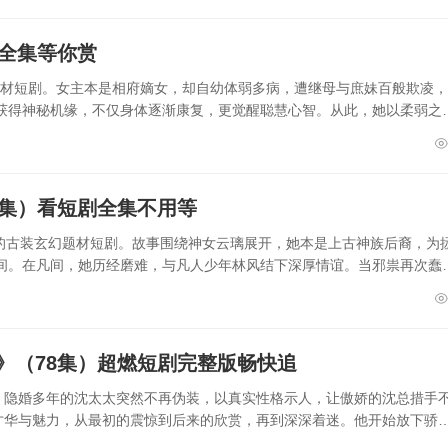
剧全集等你赏
斗题材短剧。女主本是相府嫡女，却自幼体弱多病，遭继母与庶妹百般欺凌
获得神秘机缘，不仅身体逐渐康复，更觉醒聪慧心智。从此，她以柔弱之
6集）看短剧全集不用等
集的古装玄幻题材短剧。故事围绕神女云璃展开，她本是上古神族后裔，为
间。在凡间，她历经磨难，与凡人少年林风结下深厚情谊。当邪祟再次蠢
》（78集）超燃短剧完整版畅快追
情：隐婚多年的沈太太突然不再伪装，以真实性格示人，让傲娇的沈总措手
才华与魅力，从最初的震惊到后来的欣赏，再到深深着迷。他开始放下骄