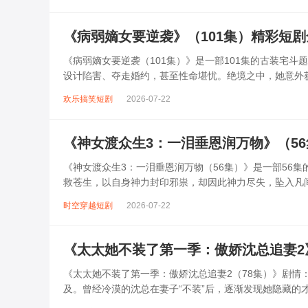
《病弱嫡女要逆袭》（101集）精彩短
《病弱嫡女要逆袭（101集）》是一部101集的古装宅
设计陷害、夺走婚约，甚至性命堪忧。绝境之中，她意外
为刃，步步为营，智斗继母、反...
欢乐搞笑短剧
2026-07-22
《神女渡众生3：一泪垂恩润万物》（5
《神女渡众生3：一泪垂恩润万物（56集）》是一部56
救苍生，以自身神力封印邪祟，却因此神力尽失，坠入凡
动，云璃为护世间安宁，一滴神泪垂落，...
时空穿越短剧
2026-07-22
《太太她不装了第一季：傲娇沈总追妻2
《太太她不装了第一季：傲娇沈总追妻2（78集）》剧
及。曾经冷漠的沈总在妻子“不装”后，逐渐发现她隐藏的
傲，展开热烈追妻行动，过程中误会与甜...