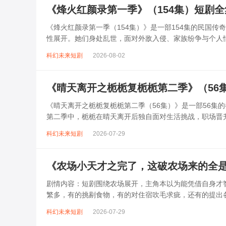
《烽火红颜录第一季》（154集）短剧
《烽火红颜录第一季（154集）》是一部154集的民国
性展开。她们身处乱世，面对外敌入侵、家族纷争与个人
方势力，有人投身革命事业传递情报...
科幻未来短剧
2026-08-02
《晴天离开之栀栀复栀栀第二季》（56
《晴天离开之栀栀复栀栀第二季（56集）》是一部56集
第二季中，栀栀在晴天离开后独自面对生活挑战，职场晋
打破平静，三人陷入情感拉锯。剧中穿...
科幻未来短剧
2026-07-29
《农场小天才之完了，这破农场来的全是
剧情内容：短剧围绕农场展开，主角本以为能凭借自身才
繁多，有的挑剔食物，有的对住宿吹毛求疵，还有的提出
捧腹大笑的笑话。但主角凭借智慧和乐观...
科幻未来短剧
2026-07-29