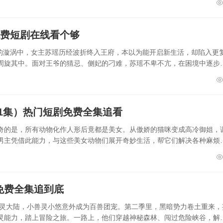
免费短剧在线看个够
谋的漩涡中，女主苏瑶历经波折终入王府，本以为能开启新生活，却陷入更
周旋其中。面对王爷的猜忌、侧妃的刁难，苏瑶不卑不亢，在困境中逐步
1集）热门短剧免费全集追看
奇的是，所有动物化作人形后竟都是美女。从傲娇的猫咪变成高冷御姐，
男主凭借此能力，与这些美女动物们展开奇妙生活，帮它们解决各种麻烦
免费全集追到底
兽灵大陆，小兽灵小悠意外成为百兽团宠。第二季里，黑暗势力卷土重来，
灵能力，踏上冒险之旅。一路上，他们穿越神秘森林、闯过危险峡谷，解