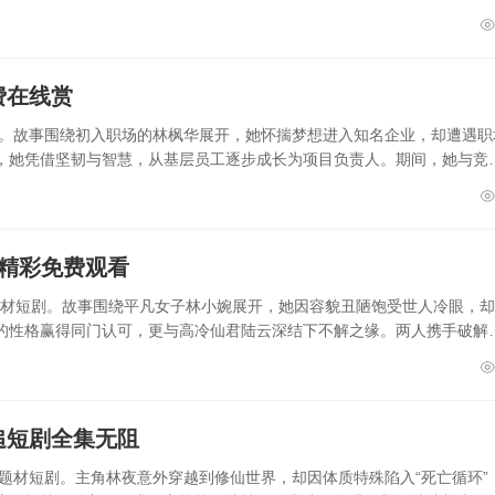
费在线赏
剧。故事围绕初入职场的林枫华展开，她怀揣梦想进入知名企业，却遭遇职
，她凭借坚韧与智慧，从基层员工逐步成长为项目负责人。期间，她与竞
集精彩免费观看
侠题材短剧。故事围绕平凡女子林小婉展开，她因容貌丑陋饱受世人冷眼，
的性格赢得同门认可，更与高冷仙君陆云深结下不解之缘。两人携手破解
追短剧全集无阻
仙题材短剧。主角林夜意外穿越到修仙世界，却因体质特殊陷入“死亡循环”