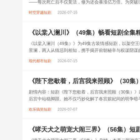
——每次死亡后不仅复活，修为还会暴涨亿万倍。为突破
硬抗天罚，每次死亡都带来实力飞跃。...
时空穿越短剧
2026-07-16
《以棠入澜川》（49集）畅看短剧全集
《以棠入澜川（49集）》为49集古装情感短剧，以架空
景澜，两人从猜忌到相知，携手揭开前朝秘辛与权谋阴谋
在乱世中互生情愫，却因身份鸿沟...
现代都市短剧
2026-07-15
《陛下您歇着，后宫我来照顾》（30集
剧情内容：短剧《陛下您歇着，后宫我来照顾（30集）
后宫中站稳脚跟。她不仅巧妙化解了各宫嫔妃间的明争暗
动，两人暗生情愫。在30集的剧情...
欢乐搞笑短剧
2026-07-07
《哮天犬之萌宠大闹三界》（56集）短