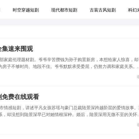
剧
时空穿越短剧
现代都市短剧
古装古风短剧
科幻
全集速来围观
一部家庭伦理题材剧。爷爷辛苦攒钱为孙子购置新房，本想给家人惊喜，却
为房子不够时尚、地段不佳。爷爷默默承受委屈，仍努力调和家庭关系。
剧免费在线观看
都市情感短剧，讲述平凡女孩苏瑶与豪门总裁陆景深跨越阶层的爱情故事。
系，却没想到陆景深早已对她情根深种。婚后，陆景深用无微不至的关怀