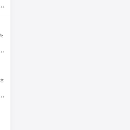
22
场
争
27
却意
上
29