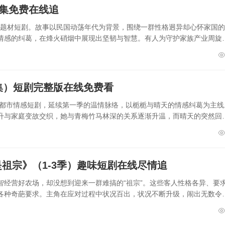
全集免费在线追
传奇题材短剧。故事以民国动荡年代为背景，围绕一群性格迥异却心怀家国
情感的纠葛，在烽火硝烟中展现出坚韧与智慧。有人为守护家族产业周旋
集）短剧完整版在线免费看
的都市情感短剧，延续第一季的温情脉络，以栀栀与晴天的情感纠葛为主线
升与家庭变故交织，她与青梅竹马林深的关系逐渐升温，而晴天的突然回
祖宗》（1-3季）趣味短剧在线尽情追
智经营好农场，却没想到迎来一群难搞的“祖宗”。这些客人性格各异、要
各种奇葩要求。主角在应对过程中状况百出，状况不断升级，闹出无数令