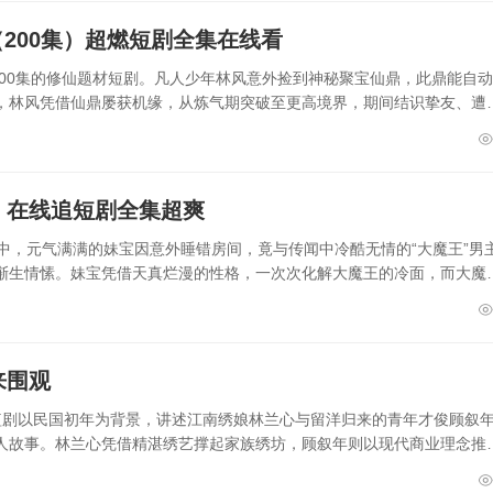
200集）超燃短剧全集在线看
200集的修仙题材短剧。凡人少年林风意外捡到神秘聚宝仙鼎，此鼎能自
，林风凭借仙鼎屡获机缘，从炼气期突破至更高境界，期间结识挚友、遭
）在线追短剧全集超爽
中，元气满满的妹宝因意外睡错房间，竟与传闻中冷酷无情的“大魔王”男
渐生情愫。妹宝凭借天真烂漫的性格，一次次化解大魔王的冷面，而大魔
来围观
感短剧以民国初年为背景，讲述江南绣娘林兰心与留洋归来的青年才俊顾叙
人故事。林兰心凭借精湛绣艺撑起家族绣坊，顾叙年则以现代商业理念推