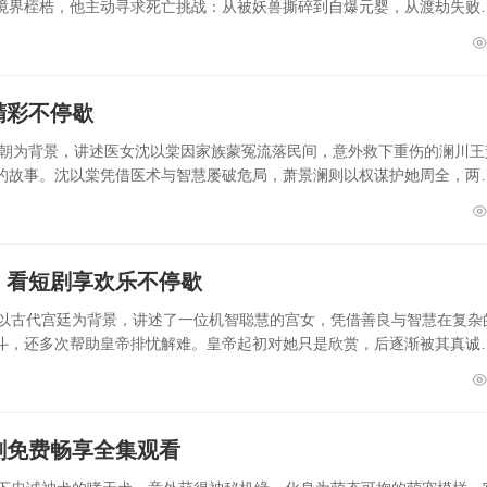
境界桎梏，他主动寻求死亡挑战：从被妖兽撕碎到自爆元婴，从渡劫失败
精彩不停歇
王朝为背景，讲述医女沈以棠因家族蒙冤流落民间，意外救下重伤的澜川王
的故事。沈以棠凭借医术与智慧屡破危局，萧景澜则以权谋护她周全，两
）看短剧享欢乐不停歇
》以古代宫廷为背景，讲述了一位机智聪慧的宫女，凭借善良与智慧在复杂
斗，还多次帮助皇帝排忧解难。皇帝起初对她只是欣赏，后逐渐被其真诚
剧免费畅享全集观看