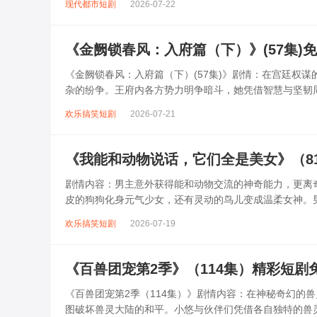
现代都市短剧
2026-07-22
《金阙锁春风：入府篇（下）》(57集)
《金阙锁春风：入府篇（下）(57集)》剧情：在宫廷权
杂的纷争。王府内各方势力明争暗斗，她凭借智慧与坚韧
长。她巧妙化解一次次危机，不仅赢得...
欢乐搞笑短剧
2026-07-21
《我能和动物说话，它们全是美女》（8
剧情内容：男主意外获得能和动物交流的神奇能力，更离
皮的狗狗化身元气少女，还有灵动的鸟儿变成温柔女神。
在相处中产生诸多有趣又温馨的故事。同时...
欢乐搞笑短剧
2026-07-19
《百兽团宠第2季》（114集）精彩短剧
《百兽团宠第2季（114集）》剧情内容：在神秘奇幻的
图破坏兽灵大陆的和平。小悠与伙伴们凭借各自独特的兽