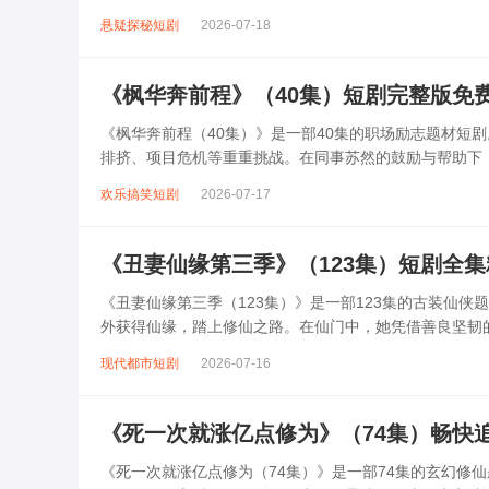
重重谜题。面对强大的敌人，小悠不断...
悬疑探秘短剧
2026-07-18
《枫华奔前程》（40集）短剧完整版免
《枫华奔前程（40集）》是一部40集的职场励志题材短
排挤、项目危机等重重挑战。在同事苏然的鼓励与帮助下
对手周明远从对立到理解，共同攻克技...
欢乐搞笑短剧
2026-07-17
《丑妻仙缘第三季》（123集）短剧全
《丑妻仙缘第三季（123集）》是一部123集的古装仙
外获得仙缘，踏上修仙之路。在仙门中，她凭借善良坚韧
古谜题，历经生死考验，林小婉不仅...
现代都市短剧
2026-07-16
《死一次就涨亿点修为》（74集）畅快
《死一次就涨亿点修为（74集）》是一部74集的玄幻修