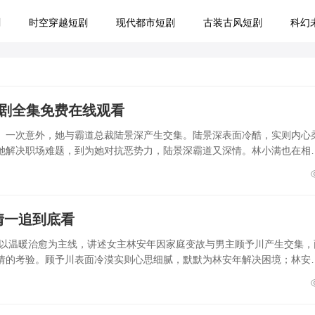
剧
时空穿越短剧
现代都市短剧
古装古风短剧
科幻
短剧全集免费在线观看
。一次意外，她与霸道总裁陆景深产生交集。陆景深表面冷酷，实则内心
她解决职场难题，到为她对抗恶势力，陆景深霸道又深情。林小满也在相
情一追到底看
，以温暖治愈为主线，讲述女主林安年因家庭变故与男主顾予川产生交集，
情的考验。顾予川表面冷漠实则心思细腻，默默为林安年解决困境；林安