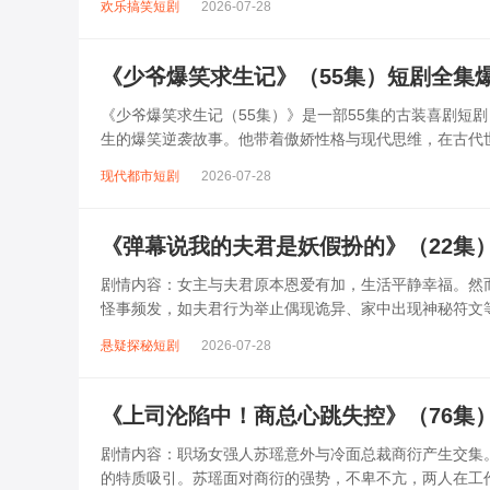
欢乐搞笑短剧
2026-07-28
《少爷爆笑求生记》（55集）短剧全集
《少爷爆笑求生记（55集）》是一部55集的古装喜剧短
生的爆笑逆袭故事。他带着傲娇性格与现代思维，在古代
总被毒舌丫鬟小桃和腹黑管家拆台。剧...
现代都市短剧
2026-07-28
《弹幕说我的夫君是妖假扮的》（22集
剧情内容：女主与夫君原本恩爱有加，生活平静幸福。然
怪事频发，如夫君行为举止偶现诡异、家中出现神秘符文
而自己也被卷入一场人妖纷争。随着剧情推...
悬疑探秘短剧
2026-07-28
《上司沦陷中！商总心跳失控》（76集
剧情内容：职场女强人苏瑶意外与冷面总裁商衍产生交集
的特质吸引。苏瑶面对商衍的强势，不卑不亢，两人在工