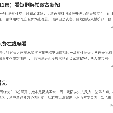
11集）看短剧解锁致富新招
穷小子林浩意外获得时间加速能力，将自家破旧渔场升级为逆天级存在。他
场，更利用时间差破解养殖难题、预判自然灾害。随着渔场规模扩张，他
免费在线畅看
背景，讲述天才画家林星河与商界精英顾南深因一场意外结缘，从误会到相
因童年创伤封闭内心，顾南深表面冷峻实则背负家族秘密，两人在共同守
看完
事围绕女主归芯展开，她本是灵族圣女，因一场阴谋失去灵力，坠落凡间。
真相，途中遭遇各方势力阻挠，归芯在云澈帮助下逐渐恢复灵力，却也揭