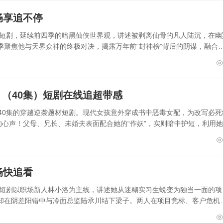
畅享追不停
材短剧，延续前四季的暗黑仙侠世界观，讲述被剥离仙骨的凡人陆沉，在幽
季聚焦他与天界众神的终极对决，揭露万年前“封神榜”背后的阴谋，融合
（40集）短剧在线追超带感
40集的穿越逆袭题材短剧。现代女孩意外穿成书中恶毒女配，为改写必死
的心声！父母、兄长、未婚夫表面配合她的“作妖”，实则暗中护短，利用
畅快追看
感短剧以职场新人林小洛为主线，讲述她从迷糊实习生蜕变为独当一面的项
却在阴差阳错中与冷面总监陆承川结下梁子。两人在项目竞标、客户危机