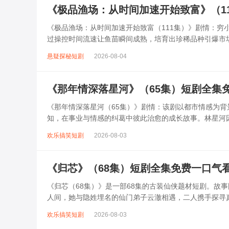
《极品渔场：从时间加速开始致富》（1
《极品渔场：从时间加速开始致富（111集）》剧情：
过操控时间流速让鱼苗瞬间成熟，培育出珍稀品种引爆市
遇同行打压、海洋污染危机等挑战，却凭...
悬疑探秘短剧
2026-08-04
《那年情深落星河》（65集）短剧全集
《那年情深落星河（65集）》剧情：该剧以都市情感为
知，在事业与情感的纠葛中彼此治愈的成长故事。林星河
古画修复项目的过程中，揭开跨越十年的命...
欢乐搞笑短剧
2026-08-03
《归芯》（68集）短剧全集免费一口气
《归芯（68集）》是一部68集的古装仙侠题材短剧。故
人间，她与隐姓埋名的仙门弟子云澈相遇，二人携手探寻
自己身世与灵族覆灭的惊天秘密。...
欢乐搞笑短剧
2026-08-03