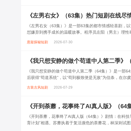
《左男右女》（63集）热门短剧在线尽
《左男右女（63集）》是一部63集的都市情感轻喜剧，
怼嫌弃到携手成长的温暖故事。程序员左阳（男主）理性
白”。两人在同一屋檐下因生活习惯...
悬疑探秘短剧
2026-07-30
《我只想安静的做个苟道中人第二季》（
《我只想安静的做个苟道中人第二季（64集）》是一部6
后获得“苟道系统”，以“苟到极致便是无敌”为信条，在
境争夺战，被迫与各方势力周旋...
古装古风短剧
2026-07-29
《开到荼蘼，花事终了AI真人版》（6
《开到荼蘼，花事终了AI真人版（64集）》剧情：在科技
育计划”相遇。苏蘼执着于复活濒危的荼蘼花，林深则试图用
发连锁危机，它为守护荼...