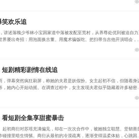
爆笑欢乐追
剧，讲述落魄少爷林小宝因家道中落被发配至荒村，从养尊处优到被迫自力
世界屡出奇招：用泡面换古董、用魔术骗饭吃、把扫帚当吉他开演唱会，
）短剧精彩剧情在线追
而，弹幕突然疯狂刷屏，称她的夫君是妖假扮。女主起初不信，但随着身
等，她内心开始动摇。在调查过程中，女主发现夫君似乎隐藏着许多秘密
）看短剧全集享甜蜜暴击
。起初商衍对苏瑶充满偏见，却在一次次合作中，被她独立聪慧、坚韧善
作碰撞里暗生情愫。商衍从最初的冷漠疏离，逐渐变得温柔体贴，心跳因