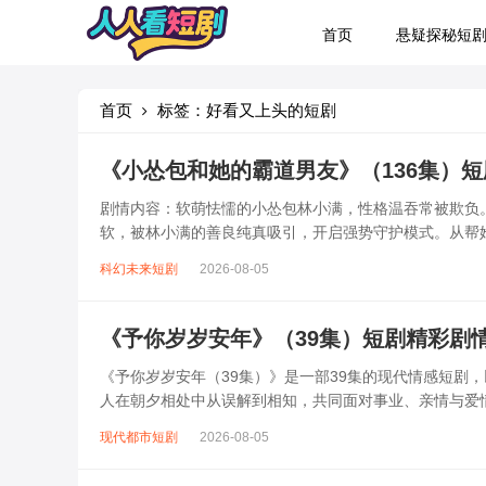
首页
悬疑探秘短
首页
标签：好看又上头的短剧
《小怂包和她的霸道男友》（136集）
剧情内容：软萌怯懦的小怂包林小满，性格温吞常被欺负
软，被林小满的善良纯真吸引，开启强势守护模式。从帮
中逐渐成长，变得勇敢自信。两人历经13...
科幻未来短剧
2026-08-05
《予你岁岁安年》（39集）短剧精彩剧
《予你岁岁安年（39集）》是一部39集的现代情感短剧
人在朝夕相处中从误解到相知，共同面对事业、亲情与爱
则以乐观坚韧感染对方，两人在相互扶...
现代都市短剧
2026-08-05