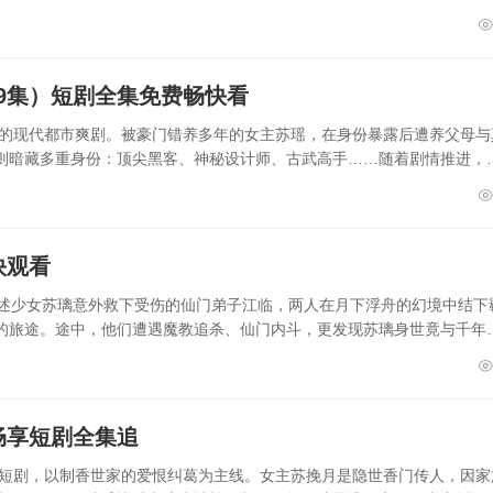
9集）短剧全集免费畅快看
集的现代都市爽剧。被豪门错养多年的女主苏瑶，在身份暴露后遭养父母与
则暗藏多重身份：顶尖黑客、神秘设计师、古武高手……随着剧情推进，
快观看
讲述少女苏璃意外救下受伤的仙门弟子江临，两人在月下浮舟的幻境中结下
的旅途。途中，他们遭遇魔教追杀、仙门内斗，更发现苏璃身世竟与千年
畅享短剧全集追
宠短剧，以制香世家的爱恨纠葛为主线。女主苏挽月是隐世香门传人，因家