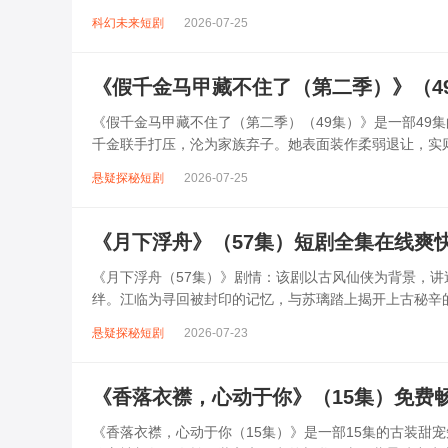
瑶而失控。而苏瑶也在相处中，发现商衍霸...
科幻未来短剧
2026-07-25
《假千金马甲藏不住了（第二季）》（4
《假千金马甲藏不住了（第二季）（49集）》是一部49
千金联手打压，沦为家族弃子。她表面装作柔弱退让，实
凭借智慧与实力逐个击破对手阴谋，在...
悬疑探秘短剧
2026-07-25
《月下浮舟》（57集）短剧全集在线爽
《月下浮舟（57集）》剧情：该剧以古风仙侠为背景，
绊。江临为寻回被封印的记忆，与苏璃踏上揭开上古秘辛
的神魔大战有关。随着57集剧情推进，...
悬疑探秘短剧
2026-07-23
《香落衣襟，心动于你》（15集）免费
《香落衣襟，心动于你（15集）》是一部15集的古装甜