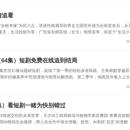
情追看
以“合租奇缘”为切入点，讲述性格迥异的男女主因意外成为合租室友后，从
毒舌，生活技能为零；广告策划师苏悦（女主）热情直率，却是个“生活小
64集）短剧免费在线追到结局
4集的玄幻修仙题材短剧，延续了第一季的轻松诙谐风格。主角林默穿越异
尔虞我诈的修真界中凭借谨慎与智慧化解危机。第二季中，他因意外卷入上
4集）看短剧一睹为快别错过
与情感交织的未来世界，天才AI工程师林深与植物学家苏蘼因“荼蘼花智能
AI模拟生命规律，两人在合作中渐生情愫。然而，AI系统“花灵”的觉醒