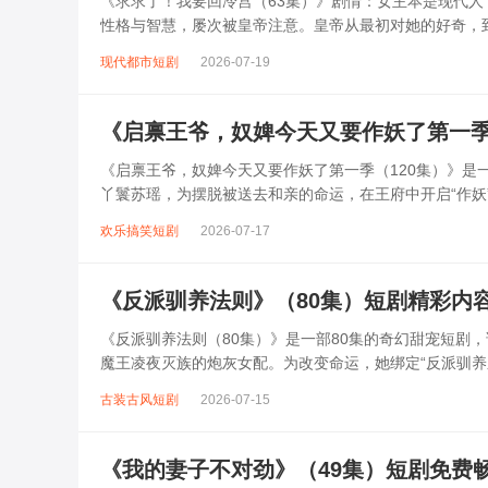
《求求了！我要回冷宫（63集）》剧情：女主本是现代
性格与智慧，屡次被皇帝注意。皇帝从最初对她的好奇，
帝展开一场“你追我躲”的有趣较量...
现代都市短剧
2026-07-19
《启禀王爷，奴婢今天又要作妖了第一季
《启禀王爷，奴婢今天又要作妖了第一季（120集）》是
丫鬟苏瑶，为摆脱被送去和亲的命运，在王府中开启“作
搞怪行为却意外吸引了王爷的注意...
欢乐搞笑短剧
2026-07-17
《反派驯养法则》（80集）短剧精彩内
《反派驯养法则（80集）》是一部80集的奇幻甜宠短剧
魔王凌夜灭族的炮灰女配。为改变命运，她绑定“反派驯养系
凌夜驯化成温柔忠犬。过程...
古装古风短剧
2026-07-15
《我的妻子不对劲》（49集）短剧免费