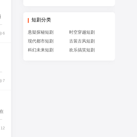
通
短剧分类
遭
悬疑探秘短剧
时空穿越短剧
6
现代都市短剧
古装古风短剧
科幻未来短剧
欢乐搞笑短剧
护
7
在
开
12