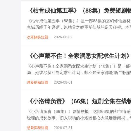
《枯骨成仙第五季》（88集）免费短剧
《枯骨成仙第五季（88集）》是一部88集的玄幻修仙题
鬼域历经千年磨砺，以枯骨之躯重塑仙脉的逆天征程。本
祭、轮回、器灵等东方奇幻元素，通...
欢乐搞笑短剧
2026-08-02
《心声藏不住！全家洞悉女配求生计划》
《心声藏不住！全家洞悉女配求生计划（40集）》是一部
局，她绞尽脑汁制定求生计划，却不知全家都能“听”到她
心声提前化解危机。女配在“自...
悬疑探秘短剧
2026-08-01
《小洛请负责》（66集）短剧全集在线
《小洛请负责（66集）》剧情梗概：这部66集的都市情
经理的成长故事。初入职场的小洛因粗心大意屡屡闯祸，
事件中被迫合作，从互相嫌弃到渐...
悬疑探秘短剧
2026-07-31