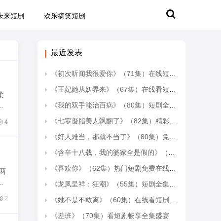
未来短剧
欢乐搞笑短剧
最近发表
《初次听闻我很爱你》（71集）在线短剧精彩剧情连看
《王妃她从妖界来》（67集）在线看短剧全集超带感
柔
《我的双手能治百病》（80集）短剧全集免费在线尽情看
处
《七零凝脂美人飒翻了》（82集）精彩短剧在线一追到底
4
《好人难当，那就不当了》（80集）免费短剧全集一看到底
《含辛十八载，我的婆家全是假的》（58集）短剧免费全集畅快追
《喜欢你》（62集）热门短剧免费在线看全集
两
年
《龙凤呈祥：狂潮》（55集）短剧全集精彩不容错过
2
《她不是不敢离》（60集）在线看短剧全集上头
《差班》（70集）看短剧畅享全集盛宴