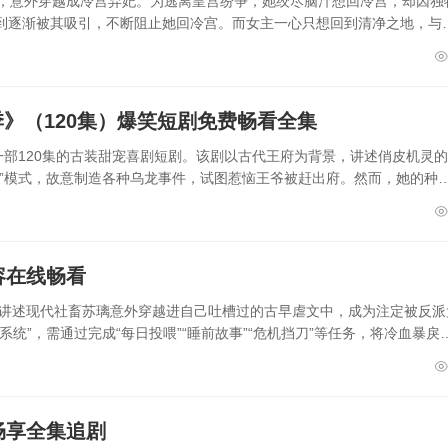
人，意外穿越成冷宫弃妃。为逃离皇宫纷争，她绞尽脑汁想回冷宫，却因独
到逐渐被其吸引，不断阻止她回冷宫。而女主一心只想回到清净之地，与
》（120集）爆笑短剧免费畅看全集
一部120集的古装甜宠喜剧短剧。该剧以古代王府为背景，讲述俏皮机灵
妖”模式，故意制造各种乌龙事件，试图惹恼王爷被赶出府。然而，她的种
容在线畅看
，讲述现代社畜苏璃意外穿越进自己吐槽过的古早虐文中，成为注定被反派
统”，需通过完成“每日投喂”“睡前故事”“危机挡刀”等任务，将冷血暴戾
畅享全集追剧