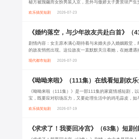
秘方被觊觎而女扮男装入京，意外与傲娇太子萧景琰产生
制香、朝堂权谋等元素，既有“以香定...
欢乐搞笑短剧
2026-07-23
《婚约落空，与少年故友共赴白首》（4
剧情内容：女主原本满心期待着与未婚夫步入婚姻殿堂，
的故友悄然出现。这位故友一直默默关注着她，在她遭遇
升温。他们携手面对生活中的种种困难，从...
现代都市短剧
2026-07-20
《呦呦来啦》（111集）在线看短剧欢
《呦呦来啦（111集）》是一部111集的家庭情感短剧
宝，既要应对职场压力，又要处理生活中的鸡毛蒜皮，如
着呦呦与前夫的微妙互动、邻里...
欢乐搞笑短剧
2026-07-19
《求求了！我要回冷宫》（63集）短剧