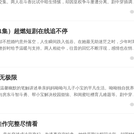
交集。两人在斗香比试中暗生情愫，却因皇权争斗屡遭分离。剧中穿插调
1集）超燃短剧在线追不停
却不想婚约意外落空，人生瞬间跌入低谷。在她最无助迷茫之时，少年时
挫折时给予温暖与支持。两人相处中，往昔的回忆不断浮现，感情也在悄
乐无极限
，以温馨幽默的笔触讲述单亲妈妈呦呦与儿子小宝的平凡生活。呦呦独自抚
与房东斗智斗勇、帮小宝解决校园烦恼、和闺蜜吐槽育儿难题等。剧中穿
佳作完整尽情看