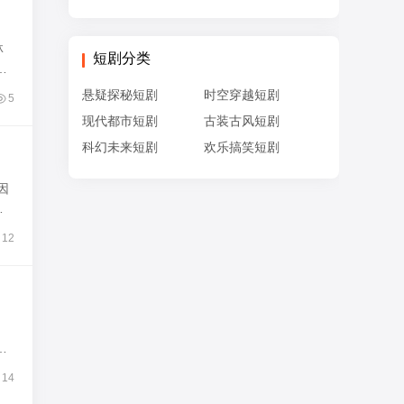
林
短剧分类
的
悬疑探秘短剧
时空穿越短剧
5
现代都市短剧
古装古风短剧
科幻未来短剧
欢乐搞笑短剧
因
拒
12
产
14