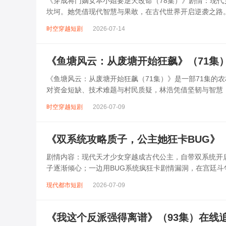
《穿成将门嫡女本小姐要逆天改命（78集）》剧情：现
坎坷。她凭借现代智慧与果敢，在古代世界开启逆袭之路
到收获真挚爱情。78集里，她一路披荆...
时空穿越短剧
2026-07-14
《鱼塘风云：从废塘开始狂飙》（71集
《鱼塘风云：从废塘开始狂飙（71集）》是一部71集的
对资金短缺、技术难题与村民质疑，林浩凭借坚韧与智慧
不仅化解了竞争对手的恶意破坏，还带...
时空穿越短剧
2026-07-09
《双系统攻略质子，公主她狂卡BUG》
剧情内容：现代天才少女穿越成古代公主，自带双系统开
子逐渐倾心；一边用BUG系统疯狂卡剧情漏洞，在宫廷
收获了爱情与权力，将原本复杂的局势搅...
现代都市短剧
2026-07-09
《我这个反派强得离谱》（93集）在线