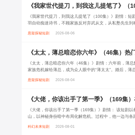
《我家世代提刀，到我这儿提笔了》（1
《我家世代提刀，到我这儿提笔了（100集）》剧情：
羽自幼痴迷诗书，不顾家族反对弃武从文，从私塾先生到
刚烈，用智慧化解朝堂纷争，更在民间推...
悬疑探秘短剧
2026-08-06
《太太，薄总暗恋你六年》（46集）热
《太太，薄总暗恋你六年（46集）》剧情：六年前，薄
家族危机嫁给薄总，成为众人眼中的“薄太太”。婚后，
到心动，逐渐发现薄总藏在细节里的深...
悬疑探秘短剧
2026-08-04
《大佬，你该出手了第一季》（169集
《大佬，你该出手了第一季（169集）》剧情： 该短剧
山，以神秘身份暗中布局化解危机。过程中，他一边与各
业，同时应对来自暗处的势力威胁。...
科幻未来短剧
2026-08-01