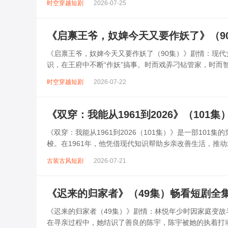
时空穿越短剧
2026-07-25
《启禀王爷，奴婢今天又要作妖了》（9
《启禀王爷，奴婢今天又要作妖了（90集）》剧情：现
识，在王府中不断“作妖”搞事。时而戏弄刁钻管家，时
爷内心，而王爷也对她从嫌弃转为宠溺。...
时空穿越短剧
2026-07-22
《双穿：我能从1961到2026》（101
《双穿：我能从1961到2026（101集）》是一部101
梭。在1961年，他凭借现代知识帮助乡亲改善生活，推
他利用历...
古装古风短剧
2026-07-21
《迟来的归家者》（49集）畅看短剧全
《迟来的归家者（49集）》剧情：林悦年少时因家庭变
在寻亲过程中，她结识了善良的陈宇，陈宇被她的执着打