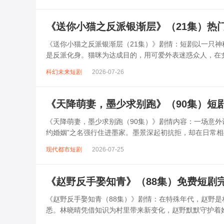
《送你小猫之反派银渐层》（21集）热
《送你小猫之反派银渐层（21集）》剧情：短剧以一只
是反派化身。猫咪为达成目的，用可爱外表迷惑众人，在
发现猫咪的秘密，而猫咪也在女主的善良...
科幻未来短剧
2026-07-26
《天降萌妻，墨少求别跑》（90集）短
《天降萌妻，墨少求别跑（90集）》剧情内容：一场意外
约婚姻”之名强行住进墨家。墨景深起初抗拒，却在日常
的互动中，逐渐揭开他冷峻外表下的...
现代都市短剧
2026-07-25
《赵野反手娶知青》（88集）免费短剧
《赵野反手娶知青（88集）》剧情：在特殊年代，赵野
悉。林晓晴凭借知识为村里带来新变化，赵野默默守护着
求更好的生活。可林晓晴发现自己早已...