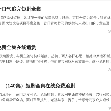
一口气追完短剧全集
市情感题材短剧，延续第一季的温情脉络，以老北京四合院为背景，讲述林
今因大院改造项目再度交集，昔日青梅竹马的默契与未说出口的心意在夏
免费全集在线追赏
族联姻困境，与男主签订契约婚姻。起初，两人各怀心思，相处中摩擦不断
男主制造小麻烦。随着时间推移，他们在共同应对家族纷争、商业危机时
》（140集）短剧全集在线免费追剧
强敌环伺，宗门岌岌可危。危急时刻，青云宗主凭借神秘秘法，强行召唤
力瞬间震慑全场。面对重重挑战，老祖与宗主携手，带领青云宗众人迎难