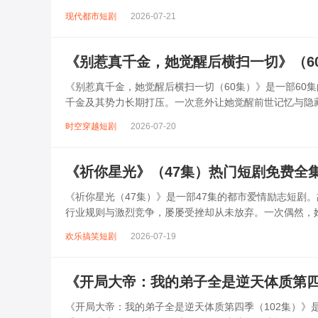
病倒。原来，父母从未放弃寻找她。...
现代都市短剧
2026-07-21
《别惹真千金，她觉醒后横扫一切》（6
《别惹真千金，她觉醒后横扫一切（60集）》是一部60
千金及其势力长期打压。一次意外让她觉醒前世记忆与隐
母，在商战中碾压对手，更以超凡医术...
时空穿越短剧
2026-07-20
《祈你星光》（47集）热门短剧免费全
《祈你星光（47集）》是一部47集的都市爱情励志短剧
行业规则与激烈竞争，屡屡受挫却从未放弃。一次偶然，
解到渐生情愫，陆祈年暗中助力...
欢乐搞笑短剧
2026-07-19
《开局大帝：我的弟子全是逆天体质第四
《开局大帝：我的弟子全是逆天体质第四季（102集）》