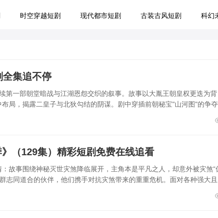
剧
时空穿越短剧
现代都市短剧
古装古风短剧
科幻
剧全集追不停
延续第一部朝堂暗战与江湖恩怨交织的叙事。故事以大胤王朝皇权更迭为背
中布局，揭露二皇子与北狄勾结的阴谋。剧中穿插前朝秘宝"山河图"的争
》（129集）精彩短剧免费在线追看
情：故事围绕神秘灭世灾煞降临展开，主角本是平凡之人，却意外被灾煞“
一群志同道合的伙伴，他们携手对抗灾煞带来的重重危机。面对各种强大且