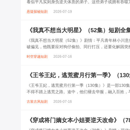
看似平凡实则身负逆天体质的弟子。这些弟子或拥有吞噬
从懵懂少年成长为搅动三界风云的绝...
悬疑探秘短剧
2026-07-19
《我真不想当大明星》（52集）短剧全
《我真不想当大明星（52集）》剧情：平凡青年林小川意
破偏见，他既要应对狗仔偷拍、同行打压，还要化解因突
影帝的相爱相杀，以及用反套路操...
时空穿越短剧
2026-07-16
《王爷王妃，逃荒蜜月行第一季》（13
《王爷王妃，逃荒蜜月行第一季（130集）》是一部13
不得不踏上逃荒之路。途中，他们褪去华服，融入百姓，
妃则以温柔与坚韧给予王爷力量。二...
古装古风短剧
2026-07-16
《穿成将门嫡女本小姐要逆天改命》（7