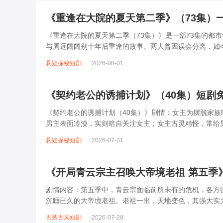
《重逢在大院的夏天第二季》（73集）
《重逢在大院的夏天第二季（73集）》是一部73集的都
与周远阔阔别十年后重逢的故事。两人曾因误会分离，如
蝉鸣中逐渐复苏。剧中穿插邻里间的家...
悬疑探秘短剧
2026-08-01
《契约老公的诱捕计划》（40集）短剧
《契约老公的诱捕计划（40集）》剧情：女主为摆脱家
男主表面冷漠，实则暗自关注女主；女主古灵精怪，常给
感情逐渐升温。可此时，旧爱出现、阴谋...
悬疑探秘短剧
2026-07-31
《开局青云宗主召唤大帝境老祖 第五季
剧情内容：第五季中，青云宗面临前所未有的危机，各方
沉睡已久的大帝境老祖。老祖一出，天地变色，其强大实
上，与强敌展开惊心动魄的较量，一场关乎...
古装古风短剧
2026-07-28