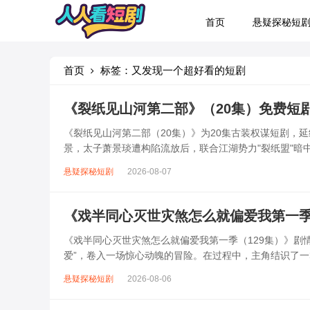
首页
悬疑探秘短
首页
标签：又发现一个超好看的短剧
《裂纸见山河第二部》（20集）免费短
《裂纸见山河第二部（20集）》为20集古装权谋短剧，
景，太子萧景琰遭构陷流放后，联合江湖势力"裂纸盟"暗
女主苏晚晴作为医仙传人，以医术...
悬疑探秘短剧
2026-08-07
《戏半同心灭世灾煞怎么就偏爱我第一季
《戏半同心灭世灾煞怎么就偏爱我第一季（129集）》剧
爱”，卷入一场惊心动魄的冒险。在过程中，主角结识了
异的灾煞力量，众人凭借智慧与勇气...
悬疑探秘短剧
2026-08-06