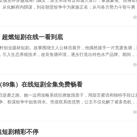
代女孩意外穿越成将门嫡女，原主本应尊贵却遭人算计，家族蒙冤、自身命
。从化解府内阴谋，到在朝堂纷争中为家族正名；从与各方势力斗智斗勇
）超燃短剧在线一看到底
农村创业题材短剧。故事围绕主人公林浩展开，他偶然接手一片荒废鱼塘，
，引入生态养殖技术，改良鱼塘环境，逐步打造出特色水产品牌。期间，
（89集）在线短剧全集免费畅看
启逆袭之路。她一边用攻略系统狂撩敌国质子，用甜言蜜语和独特手段让
斗争、权谋纷争中如鱼得水。凭借双系统优势，公主不仅化解了诸多危机，
追短剧精彩不停