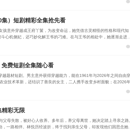
0集）短剧精彩全集抢先看
代女孩意外穿越成王府丫鬟，为改变命运，她凭借古灵精怪的性格和现代知
而智斗心机侧妃，还巧妙化解王爷的刁难。在与王爷的相处中，她逐渐走进
集）免费短剧全集随心看
集的穿越题材短剧。男主意外获得穿越能力，能在1961年与2026年之间自由
动农业技术革新，还结识了善良的女主，二人携手改变乡村面貌；在2026
集精彩无限
故与父母失散，被好心人收养。多年后，养父母离世，她决定踏上寻亲之路
动，一路相伴。林悦历经波折，终于找到亲生父母，却发现他们因思念她