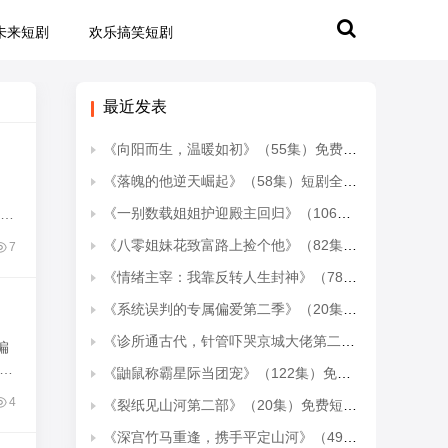
未来短剧
欢乐搞笑短剧
最近发表
《向阳而生，温暖如初》（55集）免费短剧全集尽情观看
《落魄的他逆天崛起》（58集）短剧全集在线看超带感
《一别数载姐姐护迎殿主回归》（106集）在线短剧全集免费畅追
夺，
《八零姐妹花致富路上捡个他》（82集）短剧全集在线爽快追剧
7
《情绪主宰：我靠反转人生封神》（78集）短剧全集在线爽快追看
《系统误判的专属偏爱第二季》（20集）热门短剧免费畅快追
《诊所通古代，针管吓哭京城大佬第二季》（28集）短剧精彩全集抢先看
偏
诡
《鼬鼠称霸星际当团宠》（122集）免费看短剧全集不停歇
4
《裂纸见山河第二部》（20集）免费短剧全集追不停
《深宫竹马重逢，携手平定山河》（49集）精彩短剧全集一网打尽