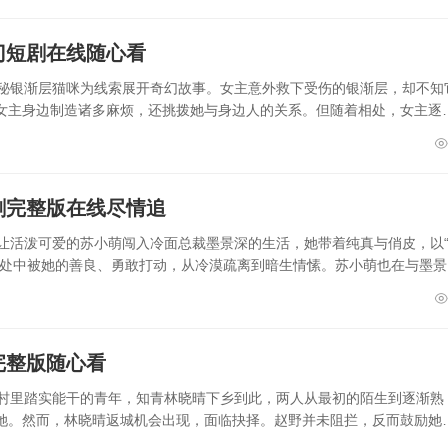
门短剧在线随心看
神秘银渐层猫咪为线索展开奇幻故事。女主意外救下受伤的银渐层，却不知
女主身边制造诸多麻烦，还挑拨她与身边人的关系。但随着相处，女主逐
剧完整版在线尽情追
让活泼可爱的苏小萌闯入冷面总裁墨景深的生活，她带着纯真与俏皮，以
相处中被她的善良、勇敢打动，从冷漠疏离到暗生情愫。苏小萌也在与墨景
完整版随心看
是村里踏实能干的青年，知青林晓晴下乡到此，两人从最初的陌生到逐渐熟
她。然而，林晓晴返城机会出现，面临抉择。赵野并未阻拦，反而鼓励她