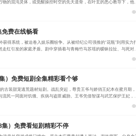
万物的混沌灵体，或觉醒操控时空的先天道骨，在叶玄的悉心教导下，他
集免费在线畅看
外获得系统，被迫卷入娱乐圈纷争。从被经纪公司强推的“花瓶”到用实力
然走红引发的家庭矛盾。剧中穿插着与青梅竹马苏瑶的暧昧拉扯、与死对
0集）免费短剧全集精彩看个够
0集的古装甜宠逃荒题材短剧。战乱突起，尊贵王爷与娇俏王妃本在蜜月期
与流民一同面对饥饿、疾病与盗匪威胁。王爷凭借智谋与武艺保护王妃，
8集）免费看短剧精彩不停