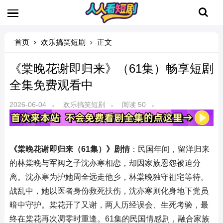
首页
欢乐搞笑短剧
正文
《棠晚花谢即归来》（61集）畅享短剧
全集免费观看中
2026-06-04
欢乐搞笑短剧
阅读 50
《棠晚花谢即归来（61集）》剧情
：民国年间，留洋归来
的林棠晚与军阀之子沈亦寒相恋，却因家族恩怨被迫分
离。沈亦寒为护她周全远走他乡，林棠晚独守祖宅等待。
战乱中，她以医者身份救死扶伤，沈亦寒则化身地下党员
暗中守护。棠花开了又谢，两人历经误会、生死考验，最
终在棠花再次凋零时重逢。61集的民国情感剧，融合家族