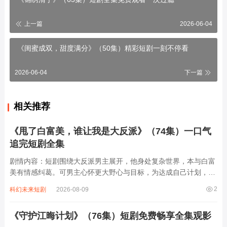
上一篇
2026-06-04
《闺蜜成双，甜度满分》（50集）精彩短剧一刻不停看
2026-06-04
下一篇
相关推荐
《甩了白富美，谁让我是大反派》（74集）一口气
追完短剧全集
剧情内容：短剧围绕大反派男主展开，他身处复杂世界，本与白富
美有情感纠葛。可男主心怀更大野心与目标，为达成自己计划，不
顾众人眼光毅然甩了白富美。此后他凭借自身手段与谋略，在各方
2
科幻未来短剧
2026-08-09
势力间周旋，不断制造冲突与危机，掀起阵阵波澜。在74集剧情
里，他一路“兴风作浪”，与其他角色斗智...
《守护江晦计划》（76集）短剧免费畅享全集观影