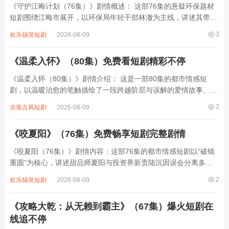
《守护江晦计划（76集）》剧情概述： 这部76集的悬疑环保题材
短剧围绕江晦市展开，以环保局年轻干部林澈为主线，讲述其带领
团队调查江河污染真相、揭露企业非法排污黑幕的故事。剧中穿插
3
欢乐搞笑短剧
2026-08-09
多条支线：渔民女儿苏瑶为父寻证、退休工程师暗中传递关键数
据、黑心企业主与腐败官员勾结设阻。随...
《温柔入怀》（80集）免费看短剧精彩不停
《温柔入怀（80集）》剧情介绍： 这是一部80集的都市情感短
剧，以温暖治愈的笔触描绘了一段跨越阶层与误解的爱情故事。女
主角林浅是咖啡店老板，性格坚韧却因原生家庭自卑；男主角陆沉
2
古装古风短剧
2026-08-09
是冷面总裁，因童年创伤封闭内心。一次偶然的雨夜相遇，陆沉被
林浅的温柔打动，却因误会分开。此后两...
《咬夏阳》（76集）免费畅享短剧完整剧情
《咬夏阳（76集）》剧情内容：这部76集的都市情感短剧以“破镜
重圆”为核心，讲述甜品师夏阳与投资界新贵陆沉因误会分离多年
后重逢的故事。夏阳因家庭变故放弃梦想，独自抚养妹妹，在经营
2
欢乐搞笑短剧
2026-08-09
小甜品店时意外与归国的陆沉重逢。陆沉表面冷漠实则暗中相助，
两人在商业竞争、亲情纠葛中逐渐揭开...
《攻略大乾：从无赖到霸主》（67集）爆火短剧在
线追不停