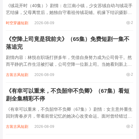
《绒花开时（40集）》剧情：在江南小镇，少女苏绒自幼与绒花手
艺结缘，父母离世后，她独自守着祖传绒花铺。机缘下结识摄影师
林深，两人因绒花结缘，携手挖掘传统技艺背后的故事。苏绒的绒
2
时空穿越短剧
2026-08-09
花手艺面临传承危机，她与林深四处奔走，拜访老匠人，创新设
计，让绒花重焕生机。期间，他们经历资金...
《空降上司竟是我前夫》（65集）免费短剧一集不
落追完
剧情内容：林悦在职场打拼多年，凭借自身努力成为公司骨干。然
而平静的工作生活被打破，公司空降一位新上司。当她看到新上司
竟是自己的前夫顾言时，内心五味杂陈。两人曾因误会分开，如今
2
古装古风短剧
2026-08-09
在职场重逢，顾言对林悦态度冷淡又带着几分挑刺。林悦一边要应
对工作中的难题，一边要面对与前夫复...
《有幸可以重来，不负韶华不负卿》（67集）看短
剧全集精彩不停
《有幸可以重来，不负韶华不负卿（67集）》剧情：女主意外重生
回到青春岁月，带着前世记忆的她决心改变命运。面对曾经错过的
爱情，她勇敢争取，与男主解开误会，携手走过校园时光。学业
2
古装古风短剧
2026-08-09
上，她凭借努力逆袭，实现梦想。家庭中，修复亲情裂痕。在成长
路上，她与朋友共同经历风雨，收获真...