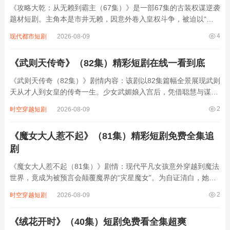
《攻略大乾：从无赖到霸主（67集）》是一部67集的古装权谋逆袭
题材短剧。主角本是市井无赖，因意外卷入皇权斗争，被迫以“混
不吝”的姿态周旋于各方势力间。他表面玩世不恭，实则暗藏智
4
现代都市短剧
2026-08-09
谋，借朝堂倾轧、江湖纷争步步为营：先以泼皮手段化解边疆危
机，再以商道改革充盈国库，更在皇子夺嫡...
《武则天传奇》（82集）精彩短剧在线一看到底
《武则天传奇（82集）》剧情内容：该剧以82集篇幅全景展现武则
天从才人到女皇的传奇一生。少女武媚娘入宫后，凭借聪慧与谋略
在后宫争斗中崭露头角，与唐太宗、唐高宗父子两代帝王情感纠葛
2
时空穿越短剧
2026-08-09
不断。她历经废后风波、宫廷政变，在权力漩涡中逐步成长，以非
凡手段排除异己、巩固地位。称帝后推...
《魔女大人惹不起》（81集）精彩短剧免费全集追
剧
《魔女大人惹不起（81集）》剧情：现代平凡女孩意外穿越到魔法
世界，竟成为被预言会颠覆魔界的“灾星魔女”。为自证清白，她与
傲娇魔尊、毒舌精灵、憨厚兽人结成同盟，一路破解上古谜题、对
2
时空穿越短剧
2026-08-09
抗暗黑势力。过程中她逐渐掌握失传魔法，却发现自己穿越竟是宿
命轮回，而所谓“灾星”身份竟与魔界...
《绒花开时》（40集）短剧免费看全集超爽