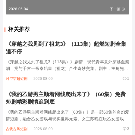
2026-06-04
下一篇
相关推荐
《穿越之我见到了祖龙3》（113集）超燃短剧全集
追不停
《穿越之我见到了祖龙3（113集）》剧情：现代青年意外穿越至秦
朝，竟与千古一帝秦始皇（祖龙）产生奇妙交集。剧中，主角凭借
现代知识为秦国解决诸多难题，从改良农具提升粮食产量，到设计
2
时空穿越短剧
2026-08-09
先进兵器增强军力，还参与朝堂权谋斗争，周旋于李斯、赵高等权
臣之间。同时，与秦始皇从互相猜忌到...
《我的乙游男主顺着网线爬出来了》（60集）免费
短剧精彩剧情追到底
《我的乙游男主顺着网线爬出来了（60集）》是一部60集的奇幻爱
情短剧，融合乙女游戏与现实世界元素。女主苏晚在玩乙女游戏
时，意外触发神秘BUG，游戏中的高冷总裁男主陆沉竟突破次元
2
古装古风短剧
2026-08-09
壁，通过网线“爬”进她的生活。从手机屏幕里的虚拟形象，变成会