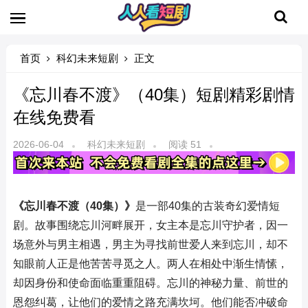
首页
科幻未来短剧
正文
《忘川春不渡》（40集）短剧精彩剧情
在线免费看
2026-06-04
科幻未来短剧
阅读 51
《忘川春不渡（40集）》
是一部40集的古装奇幻爱情短
剧。故事围绕忘川河畔展开，女主本是忘川守护者，因一
场意外与男主相遇，男主为寻找前世爱人来到忘川，却不
知眼前人正是他苦苦寻觅之人。两人在相处中渐生情愫，
却因身份和使命面临重重阻碍。忘川的神秘力量、前世的
恩怨纠葛，让他们的爱情之路充满坎坷。他们能否冲破命