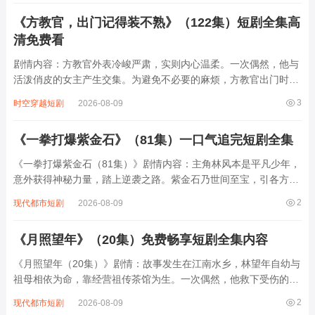
做饭、会吃醋、会英雄救美的真实存在...
《方教官，出门记得装不熟》（122集）短剧全集高
清免费看
剧情内容：方教官外表冷峻严肃，实则内心温柔。一次偶然，他与
活泼俏皮的女主产生交集。为避免不必要的麻烦，方教官出门时总
被提醒要装作和女主不熟。然而在日常相处中，两人感情逐渐升
3
时空穿越短剧
2026-08-09
温，从最初的互相试探，到后来暗生情愫。他们一起经历了许多趣
事，也共同面对了不少挑战，在装不熟的“伪...
《一拳打爆紫金石》（81集）一口气追完短剧全集
《一拳打爆紫金石（81集）》剧情内容：主角林风本是平凡少年，
意外获得神秘力量，踏上逆袭之路。紫金石乃世间至宝，引各方势
力觊觎。林风为守护重要之人，与邪恶势力展开激烈对抗。在修炼
2
现代都市短剧
2026-08-09
途中，他不断突破自我，历经重重磨难。面对强大的敌人，他凭借
着顽强的意志和超强实力，一拳又一拳地...
《月照望年》（20集）免费畅享短剧全集内容
《月照望年（20集）》剧情：故事发生在江南水乡，林望年自幼与
祖母相依为命，靠经营祖传茶馆为生。一次偶然，他救下受伤的神
秘女子苏月，两人在相处中渐生情愫。然而苏月身世成谜，引来多
2
现代都市短剧
2026-08-09
方势力觊觎。随着真相浮出，林望年发现苏月竟是二十年前被灭门