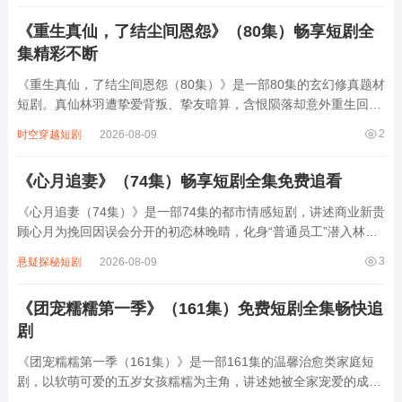
的药王谷遗孤，而幕后黑手竟是他最敬重...
《重生真仙，了结尘间恩怨》（80集）畅享短剧全
集精彩不断
《重生真仙，了结尘间恩怨（80集）》是一部80集的玄幻修真题材
短剧。真仙林羽遭挚爱背叛、挚友暗算，含恨陨落却意外重生回少
年时期。这一世，他凭借前世记忆与超凡悟性，从底层崛起，修绝
2
时空穿越短剧
2026-08-09
世功法、炼稀世丹药、收神兽为宠。在复仇路上，他揭开前世阴谋
真相，与各方势力展开惊心动魄的较量...
《心月追妻》（74集）畅享短剧全集免费追看
《心月追妻（74集）》是一部74集的都市情感短剧，讲述商业新贵
顾心月为挽回因误会分开的初恋林晚晴，化身“普通员工”潜入林晚
晴所在的设计公司，从职场菜鸟到项目核心的逆袭过程中，他一边
3
悬疑探秘短剧
2026-08-09
暗中化解林晚晴的职场危机，一边用笨拙却真诚的方式重新走进她
的生活。剧中穿插商战暗线与家族恩...
《团宠糯糯第一季》（161集）免费短剧全集畅快追
剧
《团宠糯糯第一季（161集）》是一部161集的温馨治愈类家庭短
剧，以软萌可爱的五岁女孩糯糯为主角，讲述她被全家宠爱的成长
日常。糯糯是林家三代单传的小孙女，上有严肃却暗戳戳宠孙的爷