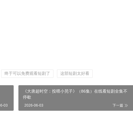
终于可以免费观看短剧了
这部短剧太好看
《大唐超时空：投喂小兕子》（86集）在线看短剧全集不
停歇
06-03
2026-06-03
下一篇