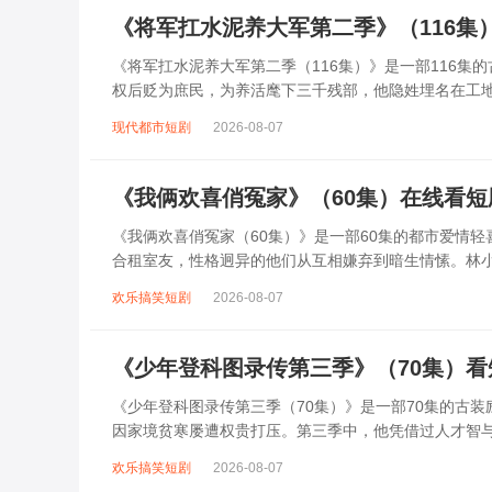
《将军扛水泥养大军第二季》（116集
《将军扛水泥养大军第二季（116集）》是一部116
权后贬为庶民，为养活麾下三千残部，他隐姓埋名在工
工地挥汗如雨，夜晚化身智谋军师，用扛水...
现代都市短剧
2026-08-07
《我俩欢喜俏冤家》（60集）在线看
《我俩欢喜俏冤家（60集）》是一部60集的都市爱情
合租室友，性格迥异的他们从互相嫌弃到暗生情愫。林
撞出无数笑料。随着误会解除，两人逐渐靠近...
欢乐搞笑短剧
2026-08-07
《少年登科图录传第三季》（70集）
《少年登科图录传第三季（70集）》是一部70集的古
因家境贫寒屡遭权贵打压。第三季中，他凭借过人才智
识了志同道合的伙伴与暗中相助的贵人。剧中...
欢乐搞笑短剧
2026-08-07