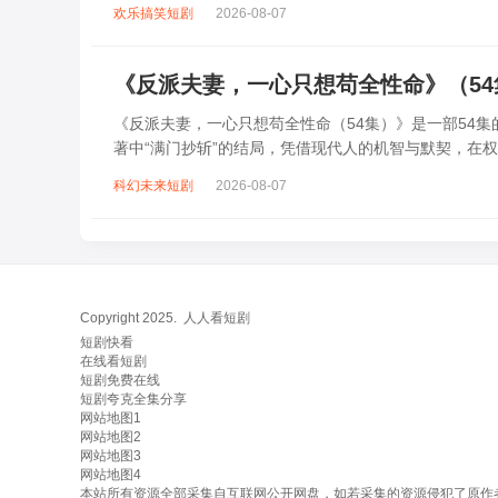
应对外界的种种挑战与危机，还要调和宗门内...
欢乐搞笑短剧
2026-08-07
《反派夫妻，一心只想苟全性命》（5
《反派夫妻，一心只想苟全性命（54集）》是一部54
著中“满门抄斩”的结局，凭借现代人的机智与默契，在
谋，从互相嫌弃到携手逆袭，既要应对皇帝...
科幻未来短剧
2026-08-07
Copyright 2025.
人人看短剧
短剧快看
在线看短剧
短剧免费在线
短剧夸克全集分享
网站地图1
网站地图2
网站地图3
网站地图4
本站所有资源全部采集自互联网公开网盘，如若采集的资源侵犯了原作者的合法