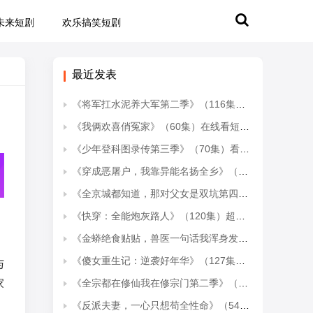
未来短剧
欢乐搞笑短剧
最近发表
《将军扛水泥养大军第二季》（116集）热门短剧全集免费观
《我俩欢喜俏冤家》（60集）在线看短剧欢乐不停歇
《少年登科图录传第三季》（70集）看短剧全集享视觉盛宴
《穿成恶屠户，我靠异能名扬全乡》（70集）免费短剧全集追到底
《全京城都知道，那对父女是双坑第四季》（79集全）热门短剧全集轻松看
《快穿：全能炮灰路人》（120集）超燃短剧在线畅快追剧
《金蟒绝食贴贴，兽医一句话我浑身发冷》（61集）短剧全集畅快看个够
《傻女重生记：逆袭好年华》（127集）短剧全集免费在线追不停
与
《全宗都在修仙我在修宗门第二季》（78集）短剧全集在线追个不停歇
家
《反派夫妻，一心只想苟全性命》（54集）爆款短剧全集在线开看