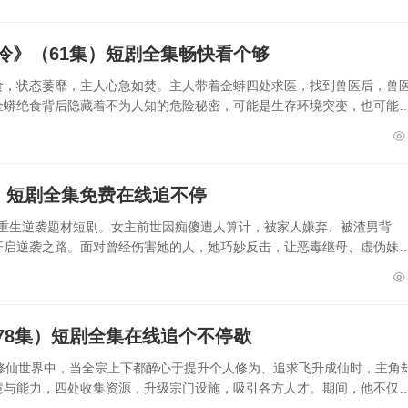
冷》（61集）短剧全集畅快看个够
食，状态萎靡，主人心急如焚。主人带着金蟒四处求医，找到兽医后，兽
金蟒绝食背后隐藏着不为人知的危险秘密，可能是生存环境突变，也可能
）短剧全集免费在线追不停
集的重生逆袭题材短剧。女主前世因痴傻遭人算计，被家人嫌弃、被渣男背
开启逆袭之路。面对曾经伤害她的人，她巧妙反击，让恶毒继母、虚伪妹
78集）短剧全集在线追个不停歇
修仙世界中，当全宗上下都醉心于提升个人修为、追求飞升成仙时，主角
慧与能力，四处收集资源，升级宗门设施，吸引各方人才。期间，他不仅