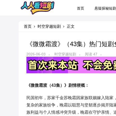
首页
悬疑探秘短
首页
时空穿越短剧
正文
《微微霜渡》（43集）热门短剧
2026-06-03
时空穿越短剧
阅读 47
《微微霜渡（43集）》剧情梗概：
民国初年，苏家千金苏晚霜因家族联姻嫁入陆家
复杂的家族纷争，晚霜以聪慧与坚韧逐步揭开陆
族利益与个人情感冲突升级，晚霜在守护亲情、