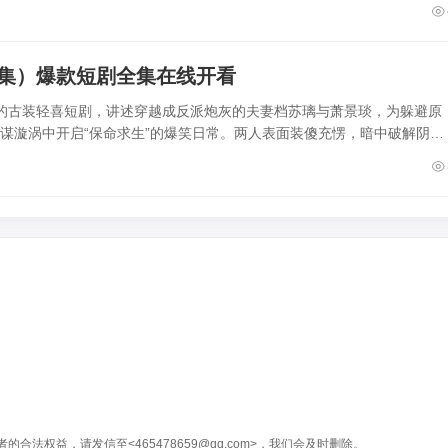
4集）爆款短剧全集在线开看
集的古装轻喜短剧，讲述穿越成反派炮灰的夫妻档苏璃与萧景琰，为躲避原
权谋漩涡中开启“保命求生”的爆笑日常。两人表面装傻充愣，暗中破解阴
权益，请发信至<465478659@qq.com>，我们会及时删除。