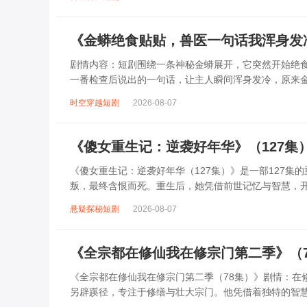
《金蟒绝食贴贴，兽医一句话我浑身发
剧情内容：短剧围绕一条神秘金蟒展开，它突然开始绝
一番检查后说出的一句话，让主人瞬间浑身发冷，原来
遭遇了某种未知的威胁，主人不得不踏上探...
时空穿越短剧
2026-08-07
《傻女重生记：逆袭好年华》（127集
《傻女重生记：逆袭好年华（127集）》是一部127
叛，最终含恨而死。重生后，她凭借前世记忆与智慧，
等阴谋破产；在事业上，她凭借独特眼光与果...
悬疑探秘短剧
2026-08-07
《全宗都在修仙我在修宗门第二季》（
《全宗都在修仙我在修宗门第二季（78集）》剧情：在
另辟蹊径，专注于修缮与壮大宗门。他凭借着独特的智