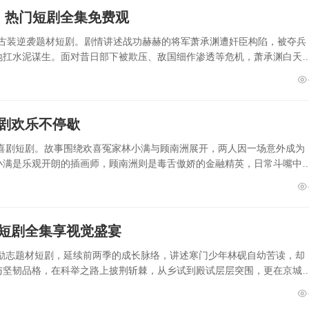
）热门短剧全集免费观
集的古装逆袭题材短剧。剧情讲述战功赫赫的将军萧承渊遭奸臣构陷，被夺兵
地扛水泥谋生。面对昔日部下被欺压、敌国细作渗透等危机，萧承渊白天
短剧欢乐不停歇
轻喜剧短剧。故事围绕欢喜冤家林小满与顾南洲展开，两人因一场意外成为
小满是乐观开朗的插画师，顾南洲则是毒舌傲娇的金融精英，日常斗嘴中
看短剧全集享视觉盛宴
装励志题材短剧，延续前两季的成长脉络，讲述寒门少年林砚自幼苦读，却
与坚韧品格，在科举之路上披荆斩棘，从乡试到殿试层层突围，更在京城