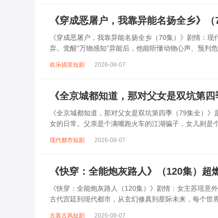
《穿成恶屠户，我靠异能名扬全乡》（
《穿成恶屠户，我靠异能名扬全乡（70集）》剧情：现
弃。觉醒“万物感知”异能后，他能听懂动物心声、预判
阴谋，从帮村民寻回失物到用异能救下落水孩...
欢乐搞笑短剧
2026-08-07
《全京城都知道，那对父女是双坑第四
《全京城都知道，那对父女是双坑第四季（79集全）》是
女的日常。父亲是个满嘴跑火车的江湖骗子，女儿则是个
权贵无一幸免。他们时而假装神医骗取...
现代都市短剧
2026-08-07
《快穿：全能炮灰路人》（120集）超
《快穿：全能炮灰路人（120集）》剧情：女主苏瑶意
古代宫廷到现代都市，从玄幻修真到星际未来，每个世
刁难、主角光环的压制，她见招拆招，在逆境...
古装古风短剧
2026-08-07