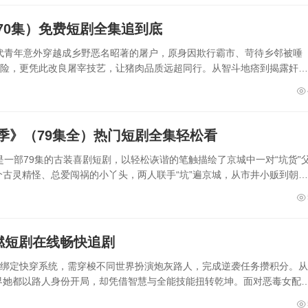
70集）免费短剧全集追到底
代青年意外穿越成乡野恶名昭著的屠户，原身因欺行霸市、苛待乡邻被唾
危险，更凭此改良屠宰技艺，让猪肉品质远超同行。从智斗地痞到揭露奸商
季》（79集全）热门短剧全集轻松看
一部79集的古装喜剧短剧，以轻松诙谐的笔触描绘了京城中一对“坑货”
古灵精怪、总爱闯祸的小丫头，两人联手“坑”遍京城，从市井小贩到朝堂
燃短剧在线畅快追剧
外绑定快穿系统，需穿梭不同世界扮演炮灰路人，完成逆袭任务攒积分。从
界她都以路人身份开局，却凭借智慧与全能技能扭转乾坤。面对恶毒女配