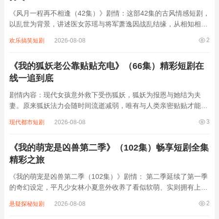
《风月一程再不相逢（42集）》剧情：这部42集的古风情感短剧，
以乱世为背景，讲述医女苏瑶与将军萧逸因战乱结缘，从相知相守
到被迫分离的虐恋。苏瑶为救百姓潜入敌营，萧逸为护家国身中剧
2
欢乐搞笑短剧
2026-08-08
毒，两人因身份与使命渐行渐远。权谋斗争、家族恩怨交织，最终
苏瑶以命换解药，萧逸战死沙场，徒留...
《我的狐妖老公靠贴贴充电》（66集）精彩短剧在
线一追到底
剧情内容：现代女孩意外救下受伤狐妖，狐妖为报恩与她结为夫
妻。原来狐妖法力会随时间流逝减弱，唯有与人类亲密贴贴才能恢
复能量。于是两人开启甜蜜又搞笑的日常，女孩从抗拒到逐渐心
3
现代都市短剧
2026-08-08
动，狐妖则凭借可爱外表与温柔性格俘获女孩芳心。期间他们遭遇
各种妖界与现实的挑战，如其他妖怪觊觎、...
《我的萌宠是凶兽第二季》（102集）畅享短剧全集
精彩之旅
《我的萌宠是凶兽第二季（102集）》剧情： 第二季延续了第一季
的奇幻设定，平凡少女林小夏意外收养了看似软萌、实则拥有上古
凶兽血脉的“小白”猫。随着小白逐渐觉醒，它时而化身暴躁龙兽，
2
悬疑探秘短剧
2026-08-08
时而恢复软萌模样，与小夏展开啼笑皆非的同居日常。新角色“神