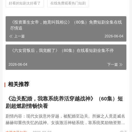
好看的短剧太好看了
在线免费观看热门短剧
《投资重生女帝，她竟叫我相公》（80集）免费短剧全集在线
尽情追
上一篇
2026-06-04
《六女背叛后，我觉醒了》（80集）在线看短剧全集不停
2026-06-04
下一篇
相关推荐
《边关配婚，我靠系统养活穿越战神》（60集）短
剧超燃剧情畅快看
剧情内容：现代女孩意外穿越，被配婚至边关。所嫁之人竟是威名
赫赫却重伤失忆的战神。女孩激活神秘系统，靠系统奖励物资努力
养活战神，助其恢复身体。期间，边关战事不断，各方势力暗流涌