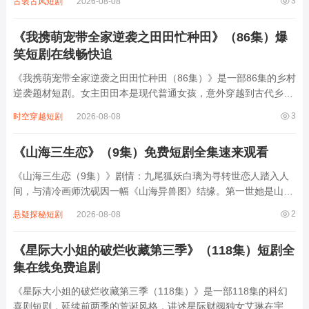
3
古装古风短剧
2026-08-08
动，有人妄图对战神不利。女孩与战神携手应对，凭借系统与智慧
一次次化解危机。在相处中，两人感情逐渐...
《我携萌宠带全家逆袭之田田忙种田》（86集）爆
笑短剧在线畅快追
《我携萌宠带全家逆袭之田田忙种田（86集）》是一部86集的乡村
逆袭题材短剧。女主田田本是现代普通女孩，意外穿越到古代乡
村，成了被家族嫌弃的穷苦农女。她带着一只聪明可爱的萌宠，和
3
时空穿越短剧
2026-08-08
家人一起开启种田逆袭之路。从开垦荒地、种植作物，到改良农
具、发展副业，田田凭借现代知识和智...
《山海三生恋》（9集）免费短剧全集速来观看
《山海三生恋（9集）》剧情：九尾狐妖白璃为寻转世恋人踏入人
间，与清冷画师沈砚因一幅《山海异兽图》结缘。第一世她是山间
灵狐，他是守林少年，因天火双双殒命；第二世她化名医女，他成
2
悬疑探秘短剧
2026-08-08
战场将军，乱世中以命相护却阴阳相隔；第三世她以妖身入世，他
却是除妖师，记忆被封却仍被本能牵引。九...
《星际大小姐的破烂收藏第三季》（118集）短剧全
集在线免费追剧
《星际大小姐的破烂收藏第三季（118集）》是一部118集的科幻
喜剧短剧，延续前两季的荒诞风格，讲述星际财阀独女艾琳在宇宙