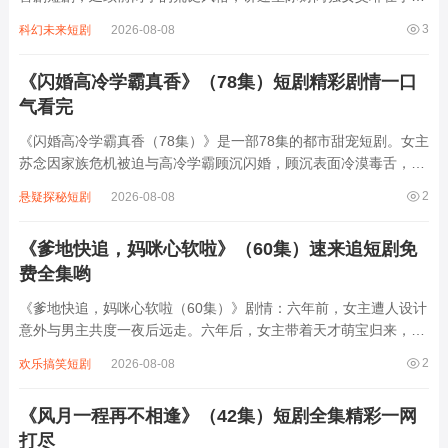
中四处“淘宝”的爆笑日常。她驾驶着改装破飞船穿梭于废弃星球，
3
科幻未来短剧
2026-08-08
将生锈机械、过期营养液甚至外星生物的排泄物视为珍宝，为此与
保守派管家、星际海盗及古董商人展...
《闪婚高冷学霸真香》（78集）短剧精彩剧情一口
气看完
《闪婚高冷学霸真香（78集）》是一部78集的都市甜宠短剧。女主
苏念因家族危机被迫与高冷学霸顾沉闪婚，顾沉表面冷漠毒舌，实
则暗藏温柔。婚后两人从“契约同居”到“真香打脸”，顾沉一边嫌弃
2
悬疑探秘短剧
2026-08-08
苏念的“笨手笨脚”，一边默默帮她解决职场危机、智斗极品亲戚；
苏念则用乐观治愈顾沉的童年创...
《爹地快追，妈咪心软啦》（60集）速来追短剧免
费全集哟
《爹地快追，妈咪心软啦（60集）》剧情：六年前，女主遭人设计
意外与男主共度一夜后远走。六年后，女主带着天才萌宝归来，萌
宝一心想给妈咪找老公，便设计让男主与女主重逢。男主起初不知
2
欢乐搞笑短剧
2026-08-08
萌宝是自己的孩子，却对女主展开热烈追求，过程中误会不断，女
主因过往伤痛对男主心存抵触。但男...
《风月一程再不相逢》（42集）短剧全集精彩一网
打尽