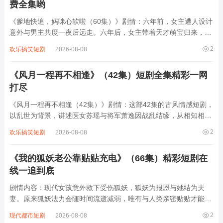
费全集哟
《爹地快追，妈咪心软啦（60集）》剧情：六年前，女主遭人设计
意外与男主共度一夜后远走。六年后，女主带着天才萌宝归来，萌
宝一心想给妈咪找老公，便设计让男主与女主重逢。男主起初不知
2
欢乐搞笑短剧
2026-08-08
萌宝是自己的孩子，却对女主展开热烈追求，过程中误会不断，女
主因过往伤痛对男主心存抵触。但男...
《风月一程再不相逢》（42集）短剧全集精彩一网
打尽
《风月一程再不相逢（42集）》剧情：这部42集的古风情感短剧，
以乱世为背景，讲述医女苏瑶与将军萧逸因战乱结缘，从相知相守
到被迫分离的虐恋。苏瑶为救百姓潜入敌营，萧逸为护家国身中剧
2
欢乐搞笑短剧
2026-08-08
毒，两人因身份与使命渐行渐远。权谋斗争、家族恩怨交织，最终
苏瑶以命换解药，萧逸战死沙场，徒留...
《我的狐妖老公靠贴贴充电》（66集）精彩短剧在
线一追到底
剧情内容：现代女孩意外救下受伤狐妖，狐妖为报恩与她结为夫
妻。原来狐妖法力会随时间流逝减弱，唯有与人类亲密贴贴才能恢
复能量。于是两人开启甜蜜又搞笑的日常，女孩从抗拒到逐渐心
2
现代都市短剧
2026-08-08
动，狐妖则凭借可爱外表与温柔性格俘获女孩芳心。期间他们遭遇