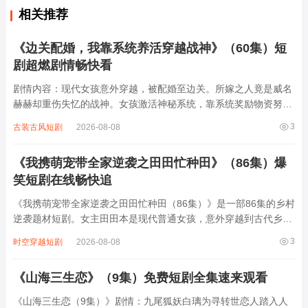
相关推荐
《边关配婚，我靠系统养活穿越战神》（60集）短
剧超燃剧情畅快看
剧情内容：现代女孩意外穿越，被配婚至边关。所嫁之人竟是威名
赫赫却重伤失忆的战神。女孩激活神秘系统，靠系统奖励物资努力
养活战神，助其恢复身体。期间，边关战事不断，各方势力暗流涌
3
古装古风短剧
2026-08-08
动，有人妄图对战神不利。女孩与战神携手应对，凭借系统与智慧
一次次化解危机。在相处中，两人感情逐渐...
《我携萌宠带全家逆袭之田田忙种田》（86集）爆
笑短剧在线畅快追
《我携萌宠带全家逆袭之田田忙种田（86集）》是一部86集的乡村
逆袭题材短剧。女主田田本是现代普通女孩，意外穿越到古代乡
村，成了被家族嫌弃的穷苦农女。她带着一只聪明可爱的萌宠，和
3
时空穿越短剧
2026-08-08
家人一起开启种田逆袭之路。从开垦荒地、种植作物，到改良农
具、发展副业，田田凭借现代知识和智...
《山海三生恋》（9集）免费短剧全集速来观看
《山海三生恋（9集）》剧情：九尾狐妖白璃为寻转世恋人踏入人