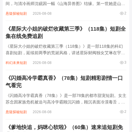
间，与清冷画师沈砚因一幅《山海异兽图》结缘。第一世她是山间
灵狐，他是守林少年，因天火双双殒命；第二世她化名医女，他成
2
悬疑探秘短剧
2026-08-08
战场将军，乱世中以命相护却阴阳相隔；第三世她以妖身入世，他
却是除妖师，记忆被封却仍被本能牵引。九...
《星际大小姐的破烂收藏第三季》（118集）短剧全
集在线免费追剧
《星际大小姐的破烂收藏第三季（118集）》是一部118集的科幻
喜剧短剧，延续前两季的荒诞风格，讲述星际财阀独女艾琳在宇宙
中四处“淘宝”的爆笑日常。她驾驶着改装破飞船穿梭于废弃星球，
3
科幻未来短剧
2026-08-08
将生锈机械、过期营养液甚至外星生物的排泄物视为珍宝，为此与
保守派管家、星际海盗及古董商人展...
《闪婚高冷学霸真香》（78集）短剧精彩剧情一口
气看完
《闪婚高冷学霸真香（78集）》是一部78集的都市甜宠短剧。女主
苏念因家族危机被迫与高冷学霸顾沉闪婚，顾沉表面冷漠毒舌，实
则暗藏温柔。婚后两人从“契约同居”到“真香打脸”，顾沉一边嫌弃
2
悬疑探秘短剧
2026-08-08
苏念的“笨手笨脚”，一边默默帮她解决职场危机、智斗极品亲戚；
苏念则用乐观治愈顾沉的童年创...
《爹地快追，妈咪心软啦》（60集）速来追短剧免