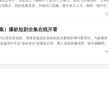
修仙世界中，当全宗上下都醉心于提升个人修为、追求飞升成仙时，主角
慧与能力，四处收集资源，升级宗门设施，吸引各方人才。期间，他不仅
4集）爆款短剧全集在线开看
集的古装轻喜短剧，讲述穿越成反派炮灰的夫妻档苏璃与萧景琰，为躲避原
权谋漩涡中开启“保命求生”的爆笑日常。两人表面装傻充愣，暗中破解阴