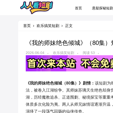
首页
悬疑探秘短
首页
欢乐搞笑短剧
正文
《我的师妹绝色倾城》（80集
2026-06-04
欢乐搞笑短剧
阅读 53
《我的师妹绝色倾城（80集）》剧情：
该短剧为
法，被卷入江湖纷争。其师妹苏璃天生绝色却身
湖，历经魔教追杀、正道围剿、秘境探宝等重重
体质多次化险为夷。两人从师兄妹情谊逐渐升温
演绎了一段荡气回肠的仙侠传奇。