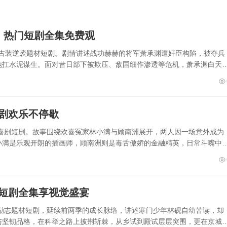
）热门短剧全集免费观
集的古装逆袭题材短剧。剧情讲述战功赫赫的将军萧承渊遭奸臣构陷，被夺兵
地扛水泥谋生。面对昔日部下被欺压、敌国细作渗透等危机，萧承渊白天
短剧欢乐不停歇
轻喜剧短剧。故事围绕欢喜冤家林小满与顾南洲展开，两人因一场意外成为
小满是乐观开朗的插画师，顾南洲则是毒舌傲娇的金融精英，日常斗嘴中
看短剧全集享视觉盛宴
装励志题材短剧，延续前两季的成长脉络，讲述寒门少年林砚自幼苦读，却
与坚韧品格，在科举之路上披荆斩棘，从乡试到殿试层层突围，更在京城