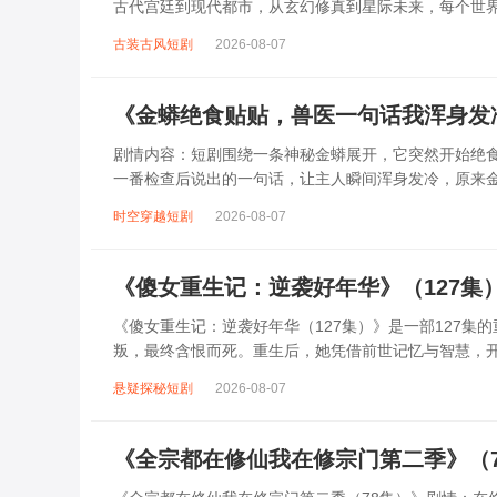
古代宫廷到现代都市，从玄幻修真到星际未来，每个世
刁难、主角光环的压制，她见招拆招，在逆境...
古装古风短剧
2026-08-07
《金蟒绝食贴贴，兽医一句话我浑身发
剧情内容：短剧围绕一条神秘金蟒展开，它突然开始绝
一番检查后说出的一句话，让主人瞬间浑身发冷，原来
遭遇了某种未知的威胁，主人不得不踏上探...
时空穿越短剧
2026-08-07
《傻女重生记：逆袭好年华》（127集
《傻女重生记：逆袭好年华（127集）》是一部127
叛，最终含恨而死。重生后，她凭借前世记忆与智慧，
等阴谋破产；在事业上，她凭借独特眼光与果...
悬疑探秘短剧
2026-08-07
《全宗都在修仙我在修宗门第二季》（