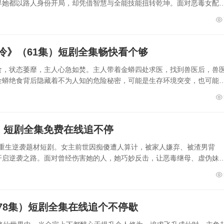
界她都以路人身份开局，却凭借智慧与全能技能扭转乾坤。面对恶毒女配
冷》（61集）短剧全集畅快看个够
食，状态萎靡，主人心急如焚。主人带着金蟒四处求医，找到兽医后，兽
金蟒绝食背后隐藏着不为人知的危险秘密，可能是生存环境突变，也可能
）短剧全集免费在线追不停
集的重生逆袭题材短剧。女主前世因痴傻遭人算计，被家人嫌弃、被渣男背
开启逆袭之路。面对曾经伤害她的人，她巧妙反击，让恶毒继母、虚伪妹
78集）短剧全集在线追个不停歇