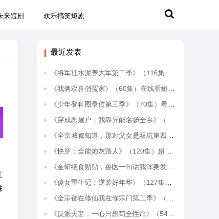
未来短剧
欢乐搞笑短剧
最近发表
《将军扛水泥养大军第二季》（116集）热门短剧全集免费观
《我俩欢喜俏冤家》（60集）在线看短剧欢乐不停歇
《少年登科图录传第三季》（70集）看短剧全集享视觉盛宴
《穿成恶屠户，我靠异能名扬全乡》（70集）免费短剧全集追到底
《全京城都知道，那对父女是双坑第四季》（79集全）热门短剧全集轻松看
《快穿：全能炮灰路人》（120集）超燃短剧在线畅快追剧
《金蟒绝食贴贴，兽医一句话我浑身发冷》（61集）短剧全集畅快看个够
江
《傻女重生记：逆袭好年华》（127集）短剧全集免费在线追不停
殊
《全宗都在修仙我在修宗门第二季》（78集）短剧全集在线追个不停歇
，
《反派夫妻，一心只想苟全性命》（54集）爆款短剧全集在线开看