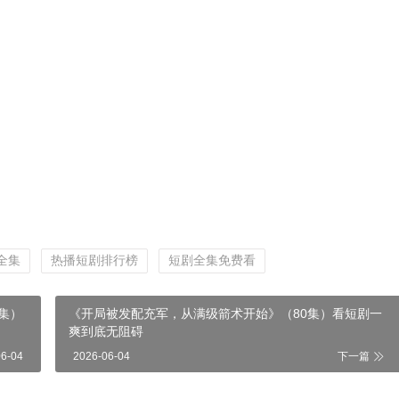
全集
热播短剧排行榜
短剧全集免费看
集）
《开局被发配充军，从满级箭术开始》（80集）看短剧一
爽到底无阻碍
06-04
2026-06-04
下一篇