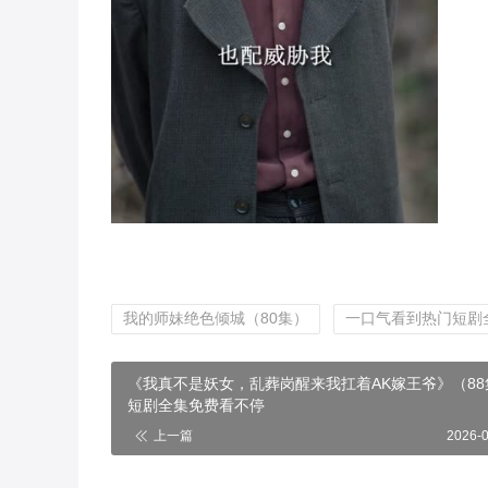
我的师妹绝色倾城（80集）
一口气看到热门短剧
《我真不是妖女，乱葬岗醒来我扛着AK嫁王爷》（88
短剧全集免费看不停
上一篇
2026-