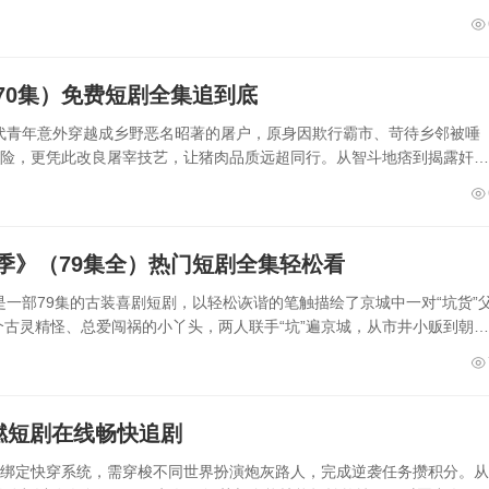
70集）免费短剧全集追到底
代青年意外穿越成乡野恶名昭著的屠户，原身因欺行霸市、苛待乡邻被唾
危险，更凭此改良屠宰技艺，让猪肉品质远超同行。从智斗地痞到揭露奸商
季》（79集全）热门短剧全集轻松看
一部79集的古装喜剧短剧，以轻松诙谐的笔触描绘了京城中一对“坑货”
古灵精怪、总爱闯祸的小丫头，两人联手“坑”遍京城，从市井小贩到朝堂
燃短剧在线畅快追剧
外绑定快穿系统，需穿梭不同世界扮演炮灰路人，完成逆袭任务攒积分。从