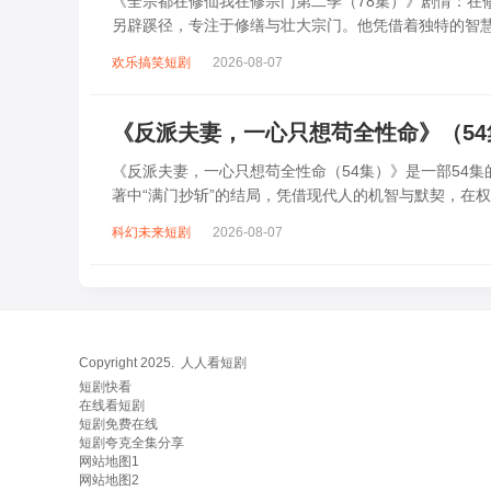
《全宗都在修仙我在修宗门第二季（78集）》剧情：在
另辟蹊径，专注于修缮与壮大宗门。他凭借着独特的智
应对外界的种种挑战与危机，还要调和宗门内...
欢乐搞笑短剧
2026-08-07
《反派夫妻，一心只想苟全性命》（5
《反派夫妻，一心只想苟全性命（54集）》是一部54
著中“满门抄斩”的结局，凭借现代人的机智与默契，在
谋，从互相嫌弃到携手逆袭，既要应对皇帝...
科幻未来短剧
2026-08-07
Copyright 2025.
人人看短剧
短剧快看
在线看短剧
短剧免费在线
短剧夸克全集分享
网站地图1
网站地图2