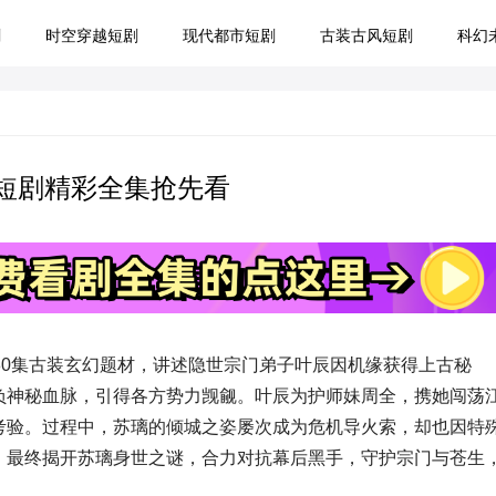
剧
时空穿越短剧
现代都市短剧
古装古风短剧
科幻
）短剧精彩全集抢先看
80集古装玄幻题材，讲述隐世宗门弟子叶辰因机缘获得上古秘
负神秘血脉，引得各方势力觊觎。叶辰为护师妹周全，携她闯荡
考验。过程中，苏璃的倾城之姿屡次成为危机导火索，却也因特
，最终揭开苏璃身世之谜，合力对抗幕后黑手，守护宗门与苍生