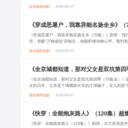
识了志同道合的伙伴与暗中相助的贵人。剧中...
欢乐搞笑短剧
2026-08-07
《穿成恶屠户，我靠异能名扬全乡》（
《穿成恶屠户，我靠异能名扬全乡（70集）》剧情：现
弃。觉醒“万物感知”异能后，他能听懂动物心声、预判
阴谋，从帮村民寻回失物到用异能救下落水孩...
欢乐搞笑短剧
2026-08-07
《全京城都知道，那对父女是双坑第四
《全京城都知道，那对父女是双坑第四季（79集全）》是
女的日常。父亲是个满嘴跑火车的江湖骗子，女儿则是个
权贵无一幸免。他们时而假装神医骗取...
现代都市短剧
2026-08-07
《快穿：全能炮灰路人》（120集）超
《快穿：全能炮灰路人（120集）》剧情：女主苏瑶意