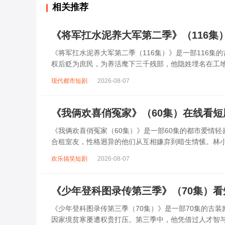
相关推荐
《将军扛水泥养大军第二季》（116集
《将军扛水泥养大军第二季（116集）》是一部116
权后贬为庶民，为养活麾下三千残部，他隐姓埋名在工
工地挥汗如雨，夜晚化身智谋军师，用扛水...
现代都市短剧
2026-08-07
《我俩欢喜俏冤家》（60集）在线看
《我俩欢喜俏冤家（60集）》是一部60集的都市爱情
合租室友，性格迥异的他们从互相嫌弃到暗生情愫。林
撞出无数笑料。随着误会解除，两人逐渐靠近...
欢乐搞笑短剧
2026-08-07
《少年登科图录传第三季》（70集）
《少年登科图录传第三季（70集）》是一部70集的古
因家境贫寒屡遭权贵打压。第三季中，他凭借过人才智