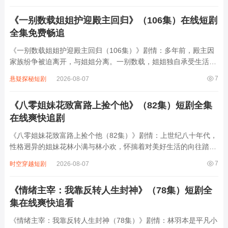
过人的天赋，他一路披荆斩棘，不断...
《一别数载姐姐护迎殿主回归》（106集）在线短剧
全集免费畅追
《一别数载姐姐护迎殿主回归（106集）》剧情：多年前，殿主因
家族纷争被迫离开，与姐姐分离。一别数载，姐姐独自承受生活艰
辛，却始终心系弟弟，默默守护家族。如今，殿主历经磨难，练就
7
悬疑探秘短剧
2026-08-07
一身本领，强势回归。姐姐得知消息后，满心欢喜，不顾自身安
危，全力护迎殿主。回归后的殿主，凭借强...
《八零姐妹花致富路上捡个他》（82集）短剧全集
在线爽快追剧
《八零姐妹花致富路上捡个他（82集）》剧情：上世纪八十年代，
性格迥异的姐妹花林小满与林小欢，怀揣着对美好生活的向往踏上
创业路。她们摆地摊、开小店，一路磕磕绊绊却从未放弃。一次偶
7
时空穿越短剧
2026-08-07
然，姐妹俩在路边“捡”到受伤昏迷的落魄青年陈浩。陈浩苏醒后，
凭借自身学识与能力，为姐妹俩的生意...
《情绪主宰：我靠反转人生封神》（78集）短剧全
集在线爽快追看
《情绪主宰：我靠反转人生封神（78集）》剧情：林羽本是平凡小