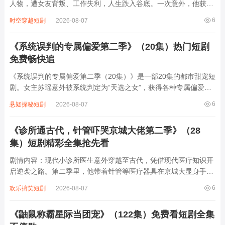
人物，遭女友背叛、工作失利，人生跌入谷底。一次意外，他获得
操控情绪的神秘能力。从此，他凭借此能力开启反转人生。在职
6
时空穿越短剧
2026-08-07
场，他巧妙利用情绪让对手自乱阵脚，一路高升；在感情里，让曾
经伤害他的人悔恨不已，还收获真挚爱...
《系统误判的专属偏爱第二季》（20集）热门短剧
免费畅快追
《系统误判的专属偏爱第二季（20集）》是一部20集的都市甜宠短
剧。女主苏瑶意外被系统判定为“天选之女”，获得各种专属偏爱，
可这其实是系统误判。男主陆景深表面高冷，实则暗中关注苏瑶，
6
悬疑探秘短剧
2026-08-07
在相处中逐渐被她吸引。两人携手应对系统带来的各种状况，从误
会到相知，感情不断升温。同时，他...
《诊所通古代，针管吓哭京城大佬第二季》（28
集）短剧精彩全集抢先看
剧情内容：现代小诊所医生意外穿越至古代，凭借现代医疗知识开
启逆袭之路。第二季里，他带着针管等医疗器具在京城大显身手，
面对各种疑难杂症和复杂局势，巧妙化解危机。京城大佬们起初对
6
欢乐搞笑短剧
2026-08-07
他的“奇技淫巧”不屑一顾，可当看到针管等现代医疗工具，竟被吓
得惊慌失措。主角凭借智慧与医术，在古...
《鼬鼠称霸星际当团宠》（122集）免费看短剧全集