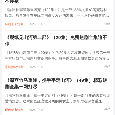
不停歇
《鼬鼠称霸星际当团宠（122集）》是一部122集的科幻萌宠题材
短剧。故事发生在星际文明高度发达的未来，一只意外获得超能力
的鼬鼠"小星"被星际探险队从荒星救回，凭借古灵精怪的性格与能
6
科幻未来短剧
2026-08-07
操控能量的特殊能力，从实验室研究对象逆袭成全宇宙团宠。它用
尾巴卷出星际航路图，用超音波破解...
《裂纸见山河第二部》（20集）免费短剧全集追不
停
《裂纸见山河第二部（20集）》为20集古装权谋短剧，延续第一部
朝堂暗战与江湖恩怨交织的叙事。故事以大胤王朝皇权更迭为背
景，太子萧景琰遭构陷流放后，联合江湖势力"裂纸盟"暗中布局，
7
悬疑探秘短剧
2026-08-07
揭露二皇子与北狄勾结的阴谋。剧中穿插前朝秘宝"山河图"的争
夺，女主苏晚晴作为医仙传人，以医术...
《深宫竹马重逢，携手平定山河》（49集）精彩短
剧全集一网打尽
《深宫竹马重逢，携手平定山河（49集）》是一部49集的古装权谋
爱情短剧。幼时因宫廷变故分离的男女主，多年后在深宫重逢。彼
时，男主已成权倾朝野的将领，女主则背负家族使命入宫。两人从
7
现代都市短剧
2026-08-07
互相试探到携手共进，在波谲云诡的朝堂斗争中，凭借智慧与勇