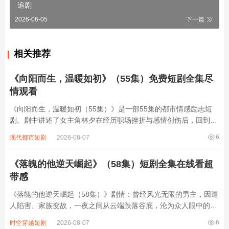
追剧
2026-06-05
下一篇
相关推荐
《向阳而生，温暖如初》（55集）免费短剧全集尽
情观看
《向阳而生，温暖如初（55集）》是一部55集的都市情感励志短
剧。剧中讲述了女主角林夕在经历职场挫折与感情创伤后，回到故
乡小镇，意外与儿时玩伴陆阳重逢。陆阳默默守护，用温暖治愈她
6
现代都市短剧
2026-08-07
内心的伤痕，两人在相处中渐生情愫。同时，林夕重拾绘画梦想，
与一群志同道合的朋友共同创业，历经波...
《落魄的他逆天崛起》（58集）短剧全集在线看超
带感
《落魄的他逆天崛起（58集）》剧情：曾经风光无限的男主，因遭
人陷害、家族变故，一夜之间从云端跌落谷底，沦为众人眼中的落
魄废物。他受尽冷眼与欺辱，却从未放弃心中信念。在绝境中，他
6
时空穿越短剧
2026-08-07
意外获得神秘机缘，开启逆天修炼之路。凭借着坚韧不拔的意志和