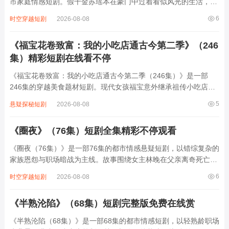
市家庭情感短剧。假千金苏瑶本在豪门中过着看似风光的生活，然
而一次意外，她的心声竟被全家偷听。原来她一直知晓自己并非苏
6
时空穿越短剧
2026-08-08
家亲生，内心藏着诸多对家庭的复杂情感与秘密。家人得知后惊慌
失措，一方面害怕失去她，一方面又不...
《福宝花卷致富：我的小吃店通古今第二季》（246
集）精彩短剧在线看不停
《福宝花卷致富：我的小吃店通古今第二季（246集）》是一部
246集的穿越美食题材短剧。现代女孩福宝意外继承祖传小吃店，
却因一枚神秘玉佩开启时空穿梭，能在古代与现代自由往返。她将
5
悬疑探秘短剧
2026-08-08
古法花卷秘方与现代经营理念结合，在古代用美食化解危机、结交
挚友，在现代凭独特风味吸引顾客、扩大...
《圈夜》（76集）短剧全集精彩不停观看
《圈夜（76集）》是一部76集的都市情感悬疑短剧，以错综复杂的
家族恩怨与职场暗战为主线。故事围绕女主林晚在父亲离奇死亡
后，意外发现家族企业“星耀集团”背后隐藏的资本阴谋展开。她化
6
时空穿越短剧
2026-08-08
身调查记者，与神秘律师顾沉联手揭露真相，却在过程中陷入商业
对手的陷阱、家族内部的背叛，以及与...
《半熟沦陷》（68集）短剧完整版免费在线赏
《半熟沦陷（68集）》是一部68集的都市情感短剧，以轻熟龄职场