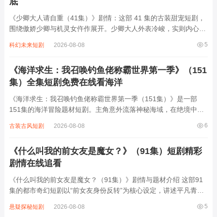
底
《少卿大人请自重（41集）》剧情：这部 41 集的古装甜宠短剧，
围绕傲娇少卿与机灵女仵作展开。少卿大人外表冷峻，实则内心柔
软，女仵作聪明伶俐、不拘小节。两人在查案过程中频繁交锋，从
5
科幻未来短剧
2026-08-08
互相看不顺眼到渐生情愫。期间，他们携手破解诸多离奇案件，抽
丝剥茧找出真相。随着相处，感情不...
《海洋求生：我召唤钓鱼佬称霸世界第一季》（151
集）全集短剧免费在线看海洋
《海洋求生：我召唤钓鱼佬称霸世界第一季（151集）》是一部
151集的海洋冒险题材短剧。主角意外流落神秘海域，在绝境中激
活“钓鱼佬召唤系统”，可召唤各路身怀绝技的钓鱼高手。他们凭借
6
古装古风短剧
2026-08-08
超凡钓技与海洋智慧，在危机四伏的海域对抗凶猛海兽、恶劣天
气，还与海盗、贪婪势力展开激烈争夺。...
《什么叫我的前女友是魔女？》（91集）短剧精彩
剧情在线追看
《什么叫我的前女友是魔女？（91集）》剧情与题材介绍 这部91
集的都市奇幻短剧以“前女友身份反转”为核心设定，讲述平凡青年
林川意外发现分手三年的前女友苏璃竟是隐世魔女，她因家族诅咒
5
悬疑探秘短剧
2026-08-08
需定期吸取凡人情感能量维持人形。两人被迫同居后，苏璃用魔法