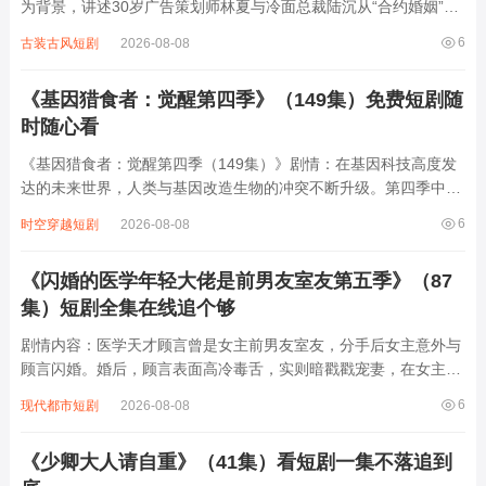
为背景，讲述30岁广告策划师林夏与冷面总裁陆沉从“合约婚姻”到
真心相爱的故事。林夏因家族债务被迫与陆沉签订为期一年的婚姻
6
古装古风短剧
2026-08-08
协议，两人在相处中逐渐打破隔阂：陆沉被林夏的坚韧与幽默打
动，林夏则发现他冰冷外表下的温柔...
《基因猎食者：觉醒第四季》（149集）免费短剧随
时随心看
《基因猎食者：觉醒第四季（149集）》剧情：在基因科技高度发
达的未来世界，人类与基因改造生物的冲突不断升级。第四季中，
主角林羽带领的反抗小队，在历经前三季的生死考验后，发现基因
6
时空穿越短剧
2026-08-08
猎食者背后隐藏着更庞大的黑暗组织。他们不仅要对抗被基因改造
的强大生物，还要揭露并阻止组织企图利...
《闪婚的医学年轻大佬是前男友室友第五季》（87
集）短剧全集在线追个够
剧情内容：医学天才顾言曾是女主前男友室友，分手后女主意外与
顾言闪婚。婚后，顾言表面高冷毒舌，实则暗戳戳宠妻，在女主遭
遇职场打压、前男友纠缠时，他以专业能力帮她化解危机，又用温
6
现代都市短剧
2026-08-08
柔攻势治愈她情伤。第五季中，两人感情升温却因顾言的医学研究
陷入危机，女主为护他周全，独自对抗幕后...
《少卿大人请自重》（41集）看短剧一集不落追到