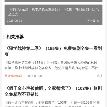
《作死状元郎，从求亲长公主开始》（41集）热门短剧一口气
全追完
2026-06-18
下一篇
相关推荐
《辍学战神第二季》（155集）免费短剧全集一看到
爽
《辍学战神第二季（155集）》剧情：曾因辍学遭人轻视的林风，
在第二季中继续以战神之姿逆袭。他凭借超凡武力与智慧，不仅在
都市商战中屡破强敌、守护家族产业，更揭露了隐藏多年的身世之
8
悬疑探秘短剧
2026-08-08
谜——原来他竟是隐世武学世家的遗孤。面对各方势力的围剿与情
感纠葛，林风与红颜知己并肩作战，...
《假千金心声被偷听，全家都慌了》（103集）短剧
全集精彩不容错过
《假千金心声被偷听，全家都慌了（103集）》是一部103集的都