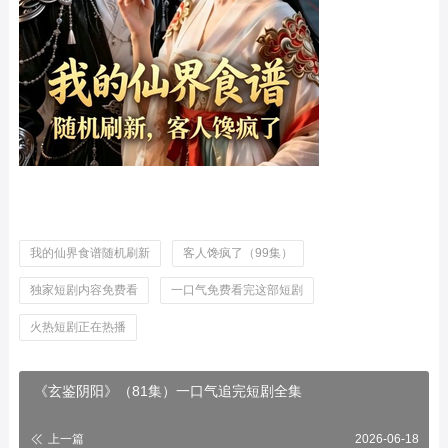
我的仙界食谱随机刷新
客人馋疯了（99集）
独家短剧内容免费看
一口气免费看完这部短剧
火热短剧正在热播
《玄鉴阴阳》（81集）一口气追完短剧全集
上一篇
2026-06-18