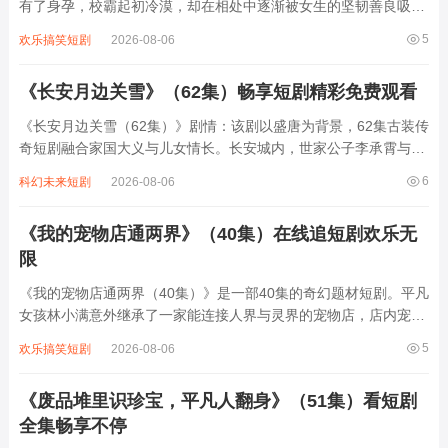
有了身孕，校霸起初冷漠，却在相处中逐渐被女生的坚韧善良吸
引。女生独自面对怀孕的艰辛，校霸暗中守护，两人关系微妙变
5
欢乐搞笑短剧
2026-08-06
化。随着孩子出生，校霸彻底转变，从霸道不羁变得温柔负责，与
女生共同面对生活挑战，在育儿过程中感...
《长安月边关雪》（62集）畅享短剧精彩免费观看
《长安月边关雪（62集）》剧情：该剧以盛唐为背景，62集古装传
奇短剧融合家国大义与儿女情长。长安城内，世家公子李承霄与将
门之女沈清雪因一曲《塞上雪》结缘，却因边关战事被迫分离。李
6
科幻未来短剧
2026-08-06
承霄化名"月白"潜入敌营，沈清雪率玄甲军死守雁门关，两人在烽
火连天中以信鸽传情。当李承霄身份...
《我的宠物店通两界》（40集）在线追短剧欢乐无
限
《我的宠物店通两界（40集）》是一部40集的奇幻题材短剧。平凡
女孩林小满意外继承了一家能连接人界与灵界的宠物店，店内宠物
皆有特殊能力：会说话的橘猫能预知危险，雪狐能净化怨气，甚至
5
欢乐搞笑短剧
2026-08-06
还有来自灵界的神秘生物。她与高冷兽医陆沉舟携手，一边经营宠
物店解决人类顾客的烦恼，一边处理灵...
《废品堆里识珍宝，平凡人翻身》（51集）看短剧
全集畅享不停