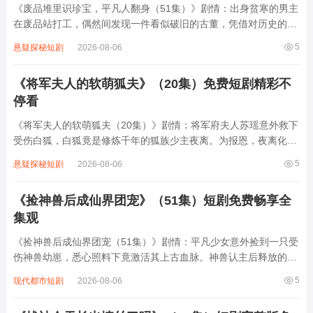
《废品堆里识珍宝，平凡人翻身（51集）》剧情：出身贫寒的男主
在废品站打工，偶然间发现一件看似破旧的古董，凭借对历史的热
爱与钻研，他逐渐掌握鉴定技巧。从捡漏小物件到识破高端骗局，
5
悬疑探秘短剧
2026-08-06
他带领废品站伙伴们从底层逆袭，不仅揭开古董背后的家族秘密，
更用智慧与诚信打破行业偏见。过程中，...
《将军夫人的软萌狐夫》（20集）免费短剧精彩不
停看
《将军夫人的软萌狐夫（20集）》剧情：将军府夫人苏瑶意外救下
受伤白狐，白狐竟是修炼千年的狐族少主夜离。为报恩，夜离化作
软萌少年留在苏瑶身边，白天是乖巧小跟班，夜晚却偷偷施展灵力
5
悬疑探秘短剧
2026-08-06
帮苏瑶解决府中麻烦。将军外出征战，苏瑶遭奸人陷害，夜离为护
她暴露狐族身份，引来天劫。两人携手对...
《捡神兽后成仙界团宠》（51集）短剧免费畅享全
集观
《捡神兽后成仙界团宠（51集）》剧情：平凡少女意外捡到一只受
伤神兽幼崽，悉心照料下竟激活其上古血脉。神兽认主后释放的灵
力波动引来仙界关注，原本被视为废柴的她瞬间成为各方势力争夺
5
现代都市短剧
2026-08-06
焦点。从被嘲笑的杂役弟子到掌门亲传，从无人问津到被各峰长老
争抢，更因神兽契约获得穿梭三界的特殊...