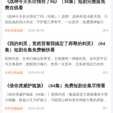
《战神今天长出情丝了吗》（36集）短剧完整版免
费在线看
《战神今天长出情丝了吗（36集）》剧情：战神本是冷酷无情、只
知征战的强大存在，守护着三界和平。一次意外，他遭遇神秘力量
冲击，竟开始逐渐长出情丝。这让他在面对各种事件时，内心开始
6
科幻未来短剧
2026-08-06
有了情感波动。从最初对情感的懵懂抗拒，到在与女主的相处中，
慢慢学会爱与被爱。36集里，战神...
《我的剑灵，竟然背着我搞定了师尊的剑灵》（64
集）短剧全集免费畅快看
剧情内容：在奇幻修仙世界里，主角拥有一神秘剑灵。这剑灵平日
与主角相伴，默默助力修行。然而一次意外，主角发现自己的剑灵
竟背着自己，悄悄与师尊的剑灵有了交集。师尊的剑灵强大且神
5
古装古风短剧
2026-08-06
秘，主角的剑灵凭借独特能力与智慧，在暗中周旋，不仅化解了诸
多潜在危机，还意外促成了两派间一些微妙平...
《借你虎威护狐族》（84集）免费短剧全集尽情看
《借你虎威护狐族（84集）》剧情内容：狐族因灵力衰微遭各方势
力觊觎，狐族少主为护族人，与隐居山林却身负神秘力量的虎族战
神达成交易。战神借自身威名与实力为狐族撑腰，狐族则助战神解
7
时空穿越短剧
2026-08-06
开尘封往事的心结。在84集的跌宕剧情中，他们携手对抗狼族、蛇