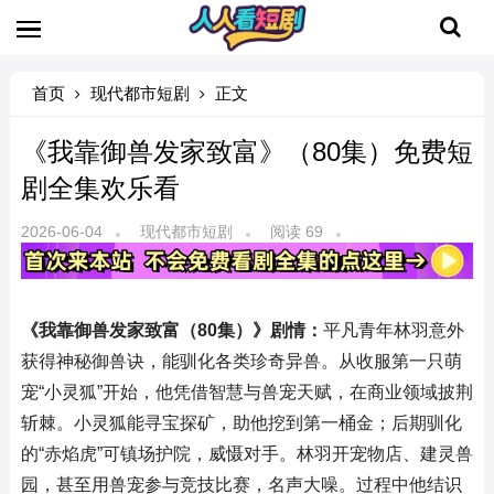
首页
现代都市短剧
正文
《我靠御兽发家致富》（80集）免费短
剧全集欢乐看
2026-06-04
现代都市短剧
阅读 69
《我靠御兽发家致富（80集）》剧情：
平凡青年林羽意外
获得神秘御兽诀，能驯化各类珍奇异兽。从收服第一只萌
宠“小灵狐”开始，他凭借智慧与兽宠天赋，在商业领域披荆
斩棘。小灵狐能寻宝探矿，助他挖到第一桶金；后期驯化
的“赤焰虎”可镇场护院，威慑对手。林羽开宠物店、建灵兽
园，甚至用兽宠参与竞技比赛，名声大噪。过程中他结识