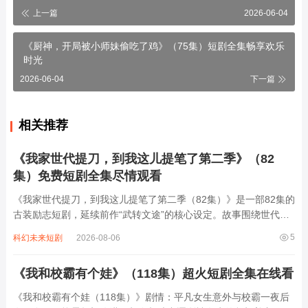
上一篇
2026-06-04
《厨神，开局被小师妹偷吃了鸡》（75集）短剧全集畅享欢乐
时光
2026-06-04
下一篇
相关推荐
《我家世代提刀，到我这儿提笔了第二季》（82
集）免费短剧全集尽情观看
《我家世代提刀，到我这儿提笔了第二季（82集）》是一部82集的
古装励志短剧，延续前作“武转文途”的核心设定。故事围绕世代以
武传家的苏家展开，主角苏砚自幼习武，却因家族突遭变故被迫弃
5
科幻未来短剧
2026-08-06
武从文，从懵懂书生到以笔为刃的朝堂新秀，既要应对科举困境、
权谋暗算，又需化解与青梅竹马的...
《我和校霸有个娃》（118集）超火短剧全集在线看
《我和校霸有个娃（118集）》剧情：平凡女生意外与校霸一夜后