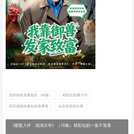
我靠御兽发家致富（80集）
精彩短剧看不停
西瓜视频海量短剧免费看
短剧更新抢先看
《暖暖入怀，福满京华》（78集）精彩短剧一集不落看