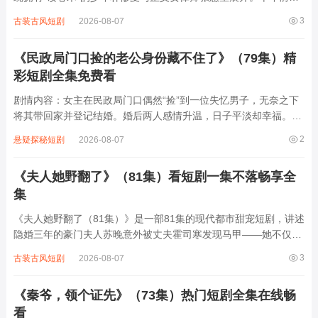
修夏因目睹父亲被害而获得通过眼神读取他人内心的超能力，却因
3
古装古风短剧
2026-08-07
年龄太小无法为父亲作证。十年后，已成为律师的慧星意外卷入修
夏父亲的案件重审，两人在共同追寻...
《民政局门口捡的老公身份藏不住了》（79集）精
彩短剧全集免费看
剧情内容：女主在民政局门口偶然“捡”到一位失忆男子，无奈之下
将其带回家并登记结婚。婚后两人感情升温，日子平淡却幸福。然
而随着时间推移，男子逐渐恢复记忆，原来他竟是豪门家族的继承
2
悬疑探秘短剧
2026-08-07
人，背后有着复杂的商业斗争和家族恩怨。随着身份逐渐暴露，各
种麻烦接踵而至，女主也陷入重重危...
《夫人她野翻了》（81集）看短剧一集不落畅享全
集
《夫人她野翻了（81集）》是一部81集的现代都市甜宠短剧，讲述
隐婚三年的豪门夫人苏晚意外被丈夫霍司寒发现马甲——她不仅是
顶级黑客、赛车手，还是神秘组织“暗夜”的幕后大佬。当霍司寒以
3
古装古风短剧
2026-08-07
为自己掌控全局时，苏晚却用一场精心策划的“离婚局”反将一军，
两人在商战、家族纷争中互飙演技...
《秦爷，领个证先》（73集）热门短剧全集在线畅
看