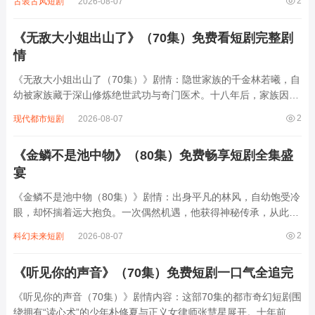
2
古装古风短剧
2026-08-07
泽暗中相护；而苏念凭借自身能力在珠宝设计领域崭露头角，更帮
顾氏化解危机。两人从契约婚姻到情根深...
《无敌大小姐出山了》（70集）免费看短剧完整剧
情
《无敌大小姐出山了（70集）》剧情：隐世家族的千金林若曦，自
幼被家族藏于深山修炼绝世武功与奇门医术。十八年后，家族因卷
入商业阴谋遭敌对势力打压，林若曦奉师命下山。初入都市的她，
2
现代都市短剧
2026-08-07
凭借超凡身手与智慧，一边化解家族危机，一边结识了一群性格各
异的伙伴。她与冷面总裁顾寒川从误会到...
《金鳞不是池中物》（80集）免费畅享短剧全集盛
宴
《金鳞不是池中物（80集）》剧情：出身平凡的林风，自幼饱受冷
眼，却怀揣着远大抱负。一次偶然机遇，他获得神秘传承，从此人
生开挂。在商场上，他凭借智慧与果敢，从底层小人物一路逆袭，
2
科幻未来短剧
2026-08-07
与各方势力斗智斗勇，化解重重危机，打造出商业帝国。感情上，
他收获了真挚爱情，却也面临诸多诱惑与...
《听见你的声音》（70集）免费短剧一口气全追完
《听见你的声音（70集）》剧情内容：这部70集的都市奇幻短剧围
绕拥有“读心术”的少年朴修夏与正义女律师张慧星展开。十年前，