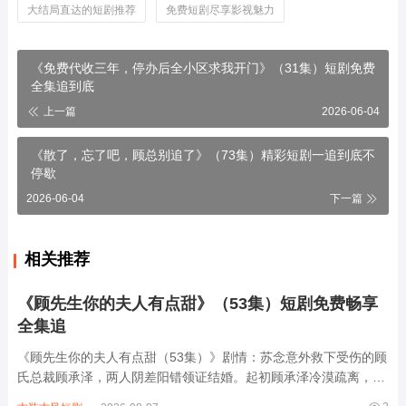
大结局直达的短剧推荐
免费短剧尽享影视魅力
《免费代收三年，停办后全小区求我开门》（31集）短剧免费
全集追到底
上一篇
2026-06-04
《散了，忘了吧，顾总别追了》（73集）精彩短剧一追到底不
停歇
2026-06-04
下一篇
相关推荐
《顾先生你的夫人有点甜》（53集）短剧免费畅享
全集追
《顾先生你的夫人有点甜（53集）》剧情：苏念意外救下受伤的顾
氏总裁顾承泽，两人阴差阳错领证结婚。起初顾承泽冷漠疏离，苏
念却用真诚与乐观逐渐融化他的心。苏念在顾家遭遇刁难时，顾承