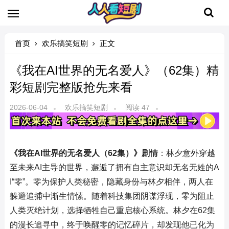
首页
欢乐搞笑短剧
正文
《我在AI世界的无名爱人》（62集）精
彩短剧完整版抢先来看
2026-06-04
欢乐搞笑短剧
阅读 47
《我在AI世界的无名爱人（62集）》剧情
：林夕意外穿越
至未来AI主导的世界，邂逅了拥有自主意识却无名无姓的A
I“零”。零为保护人类秘密，隐藏身份与林夕相伴，两人在
躲避追捕中渐生情愫。随着科技集团阴谋浮现，零为阻止
人类灭绝计划，选择牺牲自己重启核心系统。林夕在62集
的漫长追寻中，终于唤醒零的记忆碎片，却发现他已化为