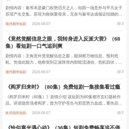
剧情内容：秦爷本是豪门权势滔天之人，却因一场意外与平凡女子
苏瑶产生交集。苏瑶为救病重母亲，无奈与秦爷达成领证结婚的交
易。婚后，两人在相处中渐生情愫，可秦爷复杂的家族关系和过往
3
现代都市短剧
2026-08-07
恩怨不断涌现，各方势力觊觎秦家产业，试图破坏他们的感情。苏
瑶凭借善良和智慧，一次次化解危机，...
《竟然觉醒信息之眼，我转身进入反派大营》（68
集）看短剧一口气追到爽
剧情内容：主角意外竟觉醒信息之眼，能洞察万物信息、预判危
机。凭借此能力，他察觉到正派阵营内部暗流涌动、危机四伏，而
反派大营看似凶险，实则暗藏转机。于是他毅然转身，孤身闯入反
3
现代都市短剧
2026-08-07
派大营。在这充满算计与阴谋的地方，他凭借信息之眼一次次识破
反派阴谋，巧妙化解危机，还结识了一些有良...
《阎罗归来时》（80集）免费短剧一集接集看过瘾
《阎罗归来时（80集）》剧情介绍 该短剧为80集都市玄幻题材作
品。讲述隐世强者阎罗，曾为守护苍生与邪恶势力血战，重伤后隐
姓埋名。多年后，都市暗流涌动，邪恶势力卷土重来，妄图颠覆秩
2
欢乐搞笑短剧
2026-08-07
序、危害人间。阎罗感知到危机，毅然决定归来。他凭借超凡实力
与智慧，一面与邪恶势力周旋激战，...
《恰似寒光遇心动》（36集）短剧免费畅享追不停