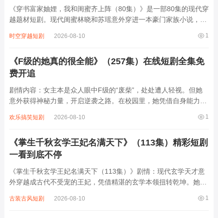
《穿书富家妯娌，我和闺蜜齐上阵（80集）》是一部80集的现代穿
越题材短剧。现代闺蜜林晓和苏瑶意外穿进一本豪门家族小说，分
别成为妯娌——大少奶奶林晓端庄聪慧，二少奶奶苏瑶活泼机灵。
1
时空穿越短剧
2026-08-10
面对豪门中复杂的人际关系、财产争夺与暗流涌动的算计，两人凭
借现代智慧与默契配合，不仅化解了婆...
《F级的她真的很全能》（257集）在线短剧全集免
费开追
剧情内容：女主本是众人眼中F级的“废柴”，处处遭人轻视。但她
意外获得神秘力量，开启逆袭之路。在校园里，她凭借自身能力在
学术竞赛中脱颖而出，让曾经嘲笑她的同学刮目相看；在生活里，
1
欢乐搞笑短剧
2026-08-10
她精通厨艺、手工等技能，把日子过得有声有色。面对各种挑战和
危机，她总能凭借智慧与全能身手化解，...
《掌生千秋玄学王妃名满天下》（113集）精彩短剧
一看到底不停
《掌生千秋玄学王妃名满天下（113集）》剧情：现代玄学天才意
外穿越成古代不受宠的王妃，凭借精湛的玄学本领扭转乾坤。她通
过占星、卜卦、风水布局化解王府危机，助王爷破除奸臣阴谋，更
1
古装古风短剧
2026-08-10
用玄学智慧在朝堂与江湖间周旋。从被冷落到成为王爷的得力助
手，她以玄学之名名震天下，不仅收获了真...