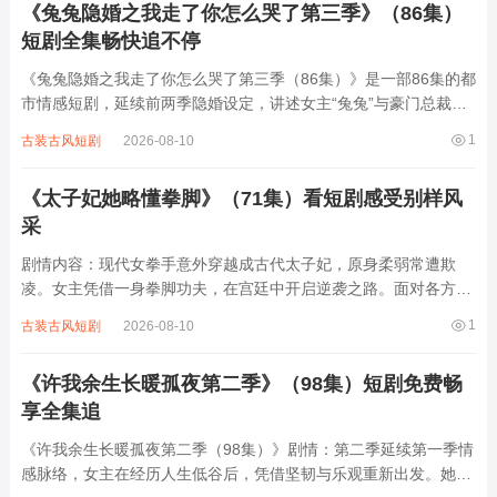
《兔兔隐婚之我走了你怎么哭了第三季》（86集）
短剧全集畅快追不停
《兔兔隐婚之我走了你怎么哭了第三季（86集）》是一部86集的都
市情感短剧，延续前两季隐婚设定，讲述女主“兔兔”与豪门总裁男
主因家族利益隐婚三年，却因误会与外界压力渐行渐远。第三季
1
古装古风短剧
2026-08-10
中，兔兔因长期压抑选择离开，男主表面冷漠实则深爱，在失去后
才直面真心，展开追妻火葬场。剧情穿...
《太子妃她略懂拳脚》（71集）看短剧感受别样风
采
剧情内容：现代女拳手意外穿越成古代太子妃，原身柔弱常遭欺
凌。女主凭借一身拳脚功夫，在宫廷中开启逆袭之路。面对各方势
力的刁难，她巧妙化解危机，教训恶奴、反击阴谋。与太子从互相
1
古装古风短剧
2026-08-10
猜忌到渐生情愫，携手应对宫廷内外的挑战。在守护自身与太子的
同时，女主还推动女性习武之风，打破传统偏...
《许我余生长暖孤夜第二季》（98集）短剧免费畅
享全集追
《许我余生长暖孤夜第二季（98集）》剧情：第二季延续第一季情
感脉络，女主在经历人生低谷后，凭借坚韧与乐观重新出发。她与