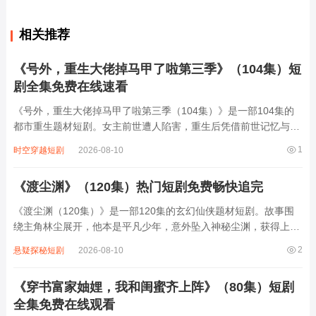
相关推荐
《号外，重生大佬掉马甲了啦第三季》（104集）短
剧全集免费在线速看
《号外，重生大佬掉马甲了啦第三季（104集）》是一部104集的
都市重生题材短剧。女主前世遭人陷害，重生后凭借前世记忆与智
慧逆袭人生。她表面是普通小职员，实则身怀绝技，在商场、情场
1
时空穿越短剧
2026-08-10
中一路披荆斩棘。随着剧情推进，她不断掉马甲，展现出强大商业
头脑与非凡身手，令身边人震惊不已。...
《渡尘渊》（120集）热门短剧免费畅快追完
《渡尘渊（120集）》是一部120集的玄幻仙侠题材短剧。故事围
绕主角林尘展开，他本是平凡少年，意外坠入神秘尘渊，获得上古
传承与神秘力量。尘渊中，他结识了性格各异的伙伴，共同对抗邪
2
悬疑探秘短剧
2026-08-10
恶势力。林尘在修炼中不断突破自我，历经无数艰难险阻，解开尘
渊隐藏的惊天秘密。同时，他也在尘世...
《穿书富家妯娌，我和闺蜜齐上阵》（80集）短剧
全集免费在线观看