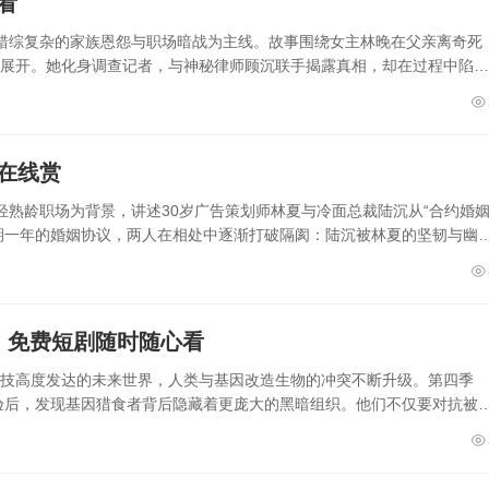
看
以错综复杂的家族恩怨与职场暗战为主线。故事围绕女主林晚在父亲离奇死
谋展开。她化身调查记者，与神秘律师顾沉联手揭露真相，却在过程中陷入
在线赏
轻熟龄职场为背景，讲述30岁广告策划师林夏与冷面总裁陆沉从“合约婚姻
期一年的婚姻协议，两人在相处中逐渐打破隔阂：陆沉被林夏的坚韧与幽
）免费短剧随时随心看
科技高度发达的未来世界，人类与基因改造生物的冲突不断升级。第四季
验后，发现基因猎食者背后隐藏着更庞大的黑暗组织。他们不仅要对抗被