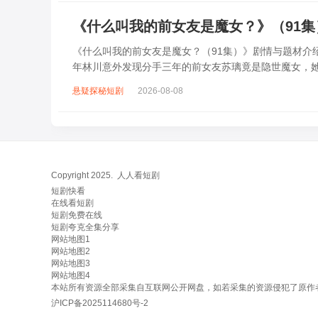
《什么叫我的前女友是魔女？》（91
《什么叫我的前女友是魔女？（91集）》剧情与题材介绍
年林川意外发现分手三年的前女友苏璃竟是隐世魔女，
魔法帮他化解职场危机、智斗绿茶...
悬疑探秘短剧
2026-08-08
Copyright 2025.
人人看短剧
短剧快看
在线看短剧
短剧免费在线
短剧夸克全集分享
网站地图1
网站地图2
网站地图3
网站地图4
本站所有资源全部采集自互联网公开网盘，如若采集的资源侵犯了原作者的合法
沪ICP备2025114680号-2