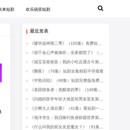
未来短剧
欢乐搞笑短剧
最近发表
《辍学战神第二季》（155集）免费短剧全集一看到爽
《假千金心声被偷听，全家都慌了》（103集）短剧全集精彩不容错过
《福宝花卷致富：我的小吃店通古今第二季》（246集）精彩短剧在线看不停
《圈夜》（76集）短剧全集精彩不停观看
《半熟沦陷》（68集）短剧完整版免费在线赏
《基因猎食者：觉醒第四季》（149集）免费短剧随时随心看
为
《闪婚的医学年轻大佬是前男友室友第五季》（87集）短剧全集在线追个够
《少卿大人请自重》（41集）看短剧一集不落追到底
林
《海洋求生：我召唤钓鱼佬称霸世界第一季》（151集）全集短剧免费在线看海洋
《什么叫我的前女友是魔女？》（91集）短剧精彩剧情在线追看