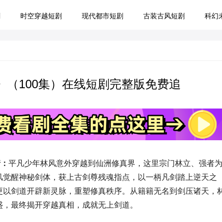
剧
时空穿越短剧
现代都市短剧
古装古风短剧
科幻
（100集）在线短剧完整版免费追
情：
平凡少年林风意外穿越到仙洲修真界，这里宗门林立、强者
风觉醒神秘剑体，获上古剑尊残魂指点，以一柄凡剑踏上逆天之
更以剑道开辟新灵脉，重塑修真秩序。从籍籍无名到剑压诸天，
盛，最终揭开穿越真相，成就无上剑道。