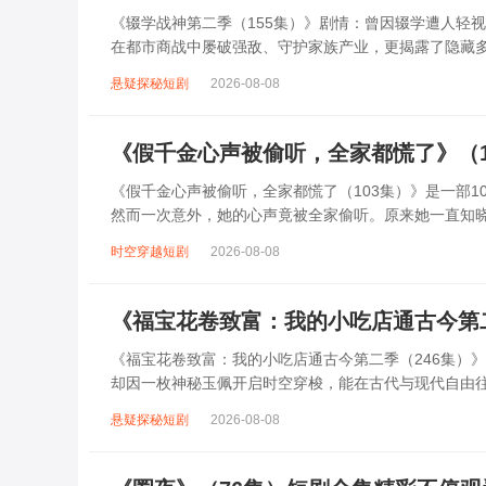
《辍学战神第二季（155集）》剧情：曾因辍学遭人轻
在都市商战中屡破强敌、守护家族产业，更揭露了隐藏
与情感纠葛，林风与红颜知己并肩作战，...
悬疑探秘短剧
2026-08-08
《假千金心声被偷听，全家都慌了》（1
《假千金心声被偷听，全家都慌了（103集）》是一部
然而一次意外，她的心声竟被全家偷听。原来她一直知
惊慌失措，一方面害怕失去她，一方面又不...
时空穿越短剧
2026-08-08
《福宝花卷致富：我的小吃店通古今第
《福宝花卷致富：我的小吃店通古今第二季（246集）
却因一枚神秘玉佩开启时空穿梭，能在古代与现代自由
交挚友，在现代凭独特风味吸引顾客、扩大...
悬疑探秘短剧
2026-08-08