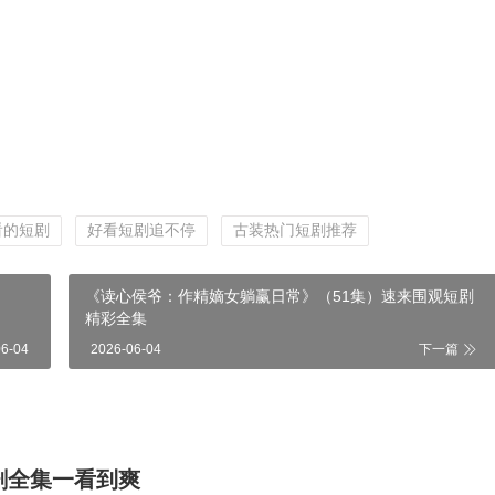
看的短剧
好看短剧追不停
古装热门短剧推荐
《读心侯爷：作精嫡女躺赢日常》（51集）速来围观短剧
精彩全集
06-04
2026-06-04
下一篇
剧全集一看到爽