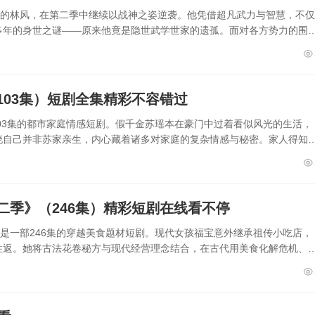
视的林风，在第二季中继续以战神之姿逆袭。他凭借超凡武力与智慧，不仅
多年的身世之谜——原来他竟是隐世武学世家的遗孤。面对各方势力的围
03集）短剧全集精彩不容错过
103集的都市家庭情感短剧。假千金苏瑶本在豪门中过着看似风光的生活，
晓自己并非苏家亲生，内心藏着诸多对家庭的复杂情感与秘密。家人得知
二季》（246集）精彩短剧在线看不停
》是一部246集的穿越美食题材短剧。现代女孩福宝意外继承祖传小吃店，
往返。她将古法花卷秘方与现代经营理念结合，在古代用美食化解危机、