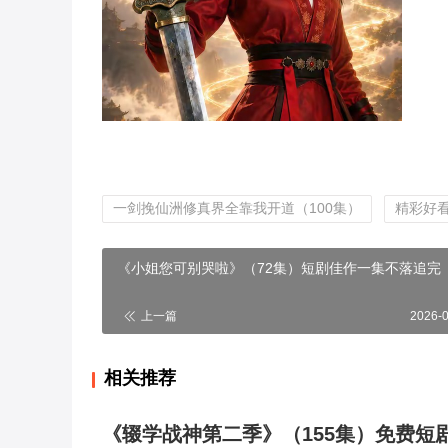
一剑挽仙洲修真界全靠我开道（100集）
精彩好
《小姐您可别哭啦》（72集）短剧佳作一集不落追完
上一篇
2026-
相关推荐
《辍学战神第二季》（155集）免费短