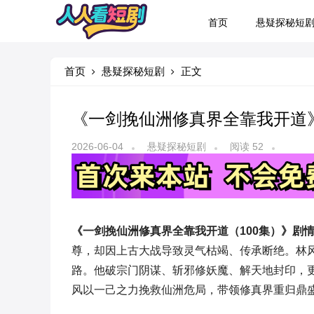
首页
悬疑探秘短
首页
悬疑探秘短剧
正文
《一剑挽仙洲修真界全靠我开道》
2026-06-04
悬疑探秘短剧
阅读 52
《一剑挽仙洲修真界全靠我开道（100集）》剧
尊，却因上古大战导致灵气枯竭、传承断绝。林
路。他破宗门阴谋、斩邪修妖魔、解天地封印，
风以一己之力挽救仙洲危局，带领修真界重归鼎