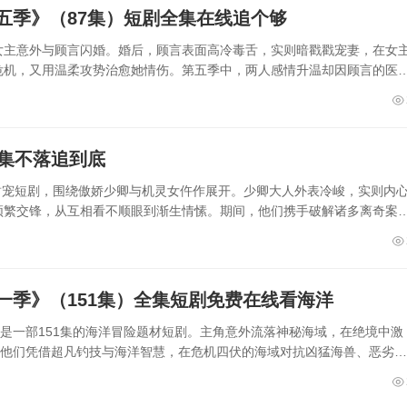
五季》（87集）短剧全集在线追个够
女主意外与顾言闪婚。婚后，顾言表面高冷毒舌，实则暗戳戳宠妻，在女
危机，又用温柔攻势治愈她情伤。第五季中，两人感情升温却因顾言的医
一集不落追到底
装甜宠短剧，围绕傲娇少卿与机灵女仵作展开。少卿大人外表冷峻，实则内
频繁交锋，从互相看不顺眼到渐生情愫。期间，他们携手破解诸多离奇案
一季》（151集）全集短剧免费在线看海洋
》是一部151集的海洋冒险题材短剧。主角意外流落神秘海域，在绝境中激
。他们凭借超凡钓技与海洋智慧，在危机四伏的海域对抗凶猛海兽、恶劣天