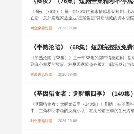
《圈夜》（76集）短剧全集精彩不停观
《圈夜（76集）》是一部76集的都市情感悬疑短剧，
亡后，意外发现家族企业“星耀集团”背后隐藏的资本阴
商业对手的陷阱、家族内部的背叛，以及与...
时空穿越短剧
2026-08-08
《半熟沦陷》（68集）短剧完整版免费
《半熟沦陷（68集）》是一部68集的都市情感短剧，以
到真心相爱的故事。林夏因家族债务被迫与陆沉签订为
打动，林夏则发现他冰冷外表下的温柔...
古装古风短剧
2026-08-08
《基因猎食者：觉醒第四季》（149集
《基因猎食者：觉醒第四季（149集）》剧情：在基因
中，主角林羽带领的反抗小队，在历经前三季的生死考
因改造的强大生物，还要揭露并阻止组织企图利...
时空穿越短剧
2026-08-08