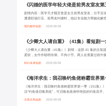
《闪婚的医学年轻大佬是前男友室友第
剧情内容：医学天才顾言曾是女主前男友室友，分手后
遭遇职场打压、前男友纠缠时，他以专业能力帮她化解
研究陷入危机，女主为护他周全，独自对抗幕后...
现代都市短剧
2026-08-08
《少卿大人请自重》（41集）看短剧
《少卿大人请自重（41集）》剧情：这部 41 集的古
柔软，女仵作聪明伶俐、不拘小节。两人在查案过程中
件，抽丝剥茧找出真相。随着相处，感情不...
科幻未来短剧
2026-08-08
《海洋求生：我召唤钓鱼佬称霸世界第
《海洋求生：我召唤钓鱼佬称霸世界第一季（151集）
活“钓鱼佬召唤系统”，可召唤各路身怀绝技的钓鱼高手
气，还与海盗、贪婪势力展开激烈争夺。...
古装古风短剧
2026-08-08