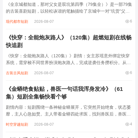
《全京城都知道，那对父女是双坑第四季（79集全）》是一部79集
的古装喜剧短剧，以轻松诙谐的笔触描绘了京城中一对“坑货”父女
的日常。父亲是个满嘴跑火车的江湖骗子，女儿则是个古灵精怪、
6
现代都市短剧
2026-08-07
总爱闯祸的小丫头，两人联手“坑”遍京城，从市井小贩到朝堂权贵
无一幸免。他们时而假装神医骗取...
《快穿：全能炮灰路人》（120集）超燃短剧在线畅
快追剧
《快穿：全能炮灰路人（120集）》剧情：女主苏瑶意外绑定快穿
系统，需穿梭不同世界扮演炮灰路人，完成逆袭任务攒积分。从古
代宫廷到现代都市，从玄幻修真到星际未来，每个世界她都以路人
6
古装古风短剧
2026-08-07
身份开局，却凭借智慧与全能技能扭转乾坤。面对恶毒女配的刁
难、主角光环的压制，她见招拆招，在逆境...
《金蟒绝食贴贴，兽医一句话我浑身发冷》（61
集）短剧全集畅快看个够
剧情内容：短剧围绕一条神秘金蟒展开，它突然开始绝食，状态萎
靡，主人心急如焚。主人带着金蟒四处求医，找到兽医后，兽医一
番检查后说出的一句话，让主人瞬间浑身发冷，原来金蟒绝食背后
4
时空穿越短剧
2026-08-07
隐藏着不为人知的危险秘密，可能是生存环境突变，也可能是遭遇
了某种未知的威胁，主人不得不踏上探...