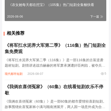
《农女她每天都在挖宝》（105集）热门短剧全集畅快看
2026-06-06
下一篇
相关推荐
《将军扛水泥养大军第二季》（116集）热门短剧全
集免费观
《将军扛水泥养大军第二季（116集）》是一部116集的古装逆袭
题材短剧。剧情讲述战功赫赫的将军萧承渊遭奸臣构陷，被夺兵权
后贬为庶民，为养活麾下三千残部，他隐姓埋名在工地扛水泥谋
5
现代都市短剧
2026-08-07
生。面对昔日部下被欺压、敌国细作渗透等危机，萧承渊白天在工
地挥汗如雨，夜晚化身智谋军师，用扛水...
《我俩欢喜俏冤家》（60集）在线看短剧欢乐不停
歇
《我俩欢喜俏冤家（60集）》是一部60集的都市爱情轻喜剧短剧。
故事围绕欢喜冤家林小满与顾南洲展开，两人因一场意外成为合租