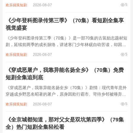
室友，性格迥异的他们从互相嫌弃到暗生情愫。林小满是乐观开朗
5
欢乐搞笑短剧
2026-08-07
的插画师，顾南洲则是毒舌傲娇的金融精英，日常斗嘴中碰撞出无
数笑料。随着误会解除，两人逐渐靠近...
《少年登科图录传第三季》（70集）看短剧全集享
视觉盛宴
《少年登科图录传第三季（70集）》是一部70集的古装励志题材短
剧，延续前两季的成长脉络，讲述寒门少年林砚自幼苦读，却因家
境贫寒屡遭权贵打压。第三季中，他凭借过人才智与坚韧品格，在
5
欢乐搞笑短剧
2026-08-07
科举之路上披荆斩棘，从乡试到殿试层层突围，更在京城结识了志
同道合的伙伴与暗中相助的贵人。剧中...
《穿成恶屠户，我靠异能名扬全乡》（70集）免费
短剧全集追到底
《穿成恶屠户，我靠异能名扬全乡（70集）》剧情：现代青年意外
穿越成乡野恶名昭著的屠户，原身因欺行霸市、苛待乡邻被唾弃。
觉醒“万物感知”异能后，他能听懂动物心声、预判危险，更凭此改
5
欢乐搞笑短剧
2026-08-07
良屠宰技艺，让猪肉品质远超同行。从智斗地痞到揭露奸商阴谋，
从帮村民寻回失物到用异能救下落水孩...
《全京城都知道，那对父女是双坑第四季》（79集
全）热门短剧全集轻松看