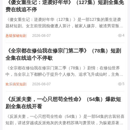
《傻女重生记：逆袭好年华》（127集）短剧全集免
费在线追不停
《傻女重生记：逆袭好年华（127集）》是一部127集的重生逆袭
题材短剧。女主前世因痴傻遭人算计，被家人嫌弃、被渣男背叛，
最终含恨而死。重生后，她凭借前世记忆与智慧，开启逆袭之路。
4
悬疑探秘短剧
2026-08-07
面对曾经伤害她的人，她巧妙反击，让恶毒继母、虚伪妹妹等阴谋
破产；在事业上，她凭借独特眼光与果...
《全宗都在修仙我在修宗门第二季》（78集）短剧
全集在线追个不停歇
《全宗都在修仙我在修宗门第二季（78集）》剧情：在修仙世界
中，当全宗上下都醉心于提升个人修为、追求飞升成仙时，主角却
另辟蹊径，专注于修缮与壮大宗门。他凭借着独特的智慧与能力，
5
欢乐搞笑短剧
2026-08-07
四处收集资源，升级宗门设施，吸引各方人才。期间，他不仅要应
对外界的种种挑战与危机，还要调和宗门内...
《反派夫妻，一心只想苟全性命》（54集）爆款短
剧全集在线开看
《反派夫妻，一心只想苟全性命（54集）》是一部54集的古装轻喜
短剧，讲述穿越成反派炮灰的夫妻档苏璃与萧景琰，为躲避原著中
“满门抄斩”的结局，凭借现代人的机智与默契，在权谋漩涡中开启