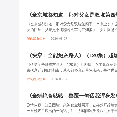
《全京城都知道，那对父女是双坑第四
《全京城都知道，那对父女是双坑第四季（79集全）》是
女的日常。父亲是个满嘴跑火车的江湖骗子，女儿则是个
权贵无一幸免。他们时而假装神医骗取...
现代都市短剧
2026-08-07
《快穿：全能炮灰路人》（120集）超
《快穿：全能炮灰路人（120集）》剧情：女主苏瑶意
古代宫廷到现代都市，从玄幻修真到星际未来，每个世
刁难、主角光环的压制，她见招拆招，在逆境...
古装古风短剧
2026-08-07
《金蟒绝食贴贴，兽医一句话我浑身发
剧情内容：短剧围绕一条神秘金蟒展开，它突然开始绝
一番检查后说出的一句话，让主人瞬间浑身发冷，原来
遭遇了某种未知的威胁，主人不得不踏上探...