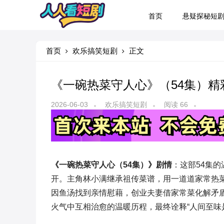
首页
悬疑探秘短
首页
欢乐搞笑短剧
正文
《一碗热菜守人心》（54集）
2026-06-03
欢乐搞笑短剧
阅读 66
《一碗热菜守人心（54集）》剧情
：这部54集
开。主角林小满继承祖传菜谱，用一道道家常热
因鱼汤找到亲情慰藉，创业夫妻借家常菜化解矛
火气中互相治愈的温暖历程，最终诠释“人间至味