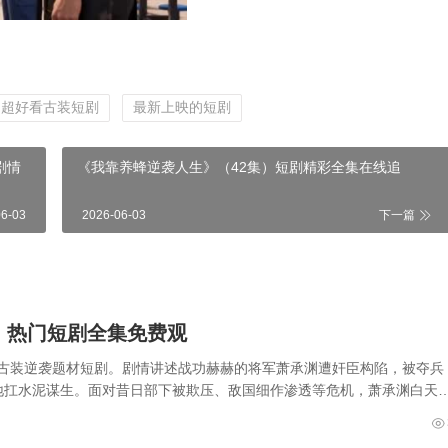
超好看古装短剧
最新上映的短剧
剧情
《我靠养蜂逆袭人生》（42集）短剧精彩全集在线追
06-03
2026-06-03
下一篇
）热门短剧全集免费观
集的古装逆袭题材短剧。剧情讲述战功赫赫的将军萧承渊遭奸臣构陷，被夺兵
地扛水泥谋生。面对昔日部下被欺压、敌国细作渗透等危机，萧承渊白天