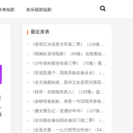
未来短剧
欢乐搞笑短剧
最近发表
《将军扛水泥养大军第二季》（116集）热门短剧全集免费观
《我俩欢喜俏冤家》（60集）在线看短剧欢乐不停歇
《少年登科图录传第三季》（70集）看短剧全集享视觉盛宴
《穿成恶屠户，我靠异能名扬全乡》（70集）免费短剧全集追到底
《全京城都知道，那对父女是双坑第四季》（79集全）热门短剧全集轻松看
《快穿：全能炮灰路人》（120集）超燃短剧在线畅快追剧
展
《金蟒绝食贴贴，兽医一句话我浑身发冷》（61集）短剧全集畅快看个够
人
《傻女重生记：逆袭好年华》（127集）短剧全集免费在线追不停
烟
《全宗都在修仙我在修宗门第二季》（78集）短剧全集在线追个不停歇
《反派夫妻，一心只想苟全性命》（54集）爆款短剧全集在线开看