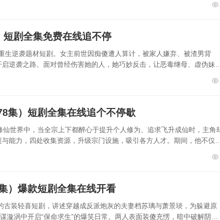
）短剧全集免费在线追不停
集的重生逆袭题材短剧。女主前世因痴傻遭人算计，被家人嫌弃、被渣男背
开启逆袭之路。面对曾经伤害她的人，她巧妙反击，让恶毒继母、虚伪妹
78集）短剧全集在线追个不停歇
修仙世界中，当全宗上下都醉心于提升个人修为、追求飞升成仙时，主角
慧与能力，四处收集资源，升级宗门设施，吸引各方人才。期间，他不仅
4集）爆款短剧全集在线开看
集的古装轻喜短剧，讲述穿越成反派炮灰的夫妻档苏璃与萧景琰，为躲避原
权谋漩涡中开启“保命求生”的爆笑日常。两人表面装傻充愣，暗中破解阴