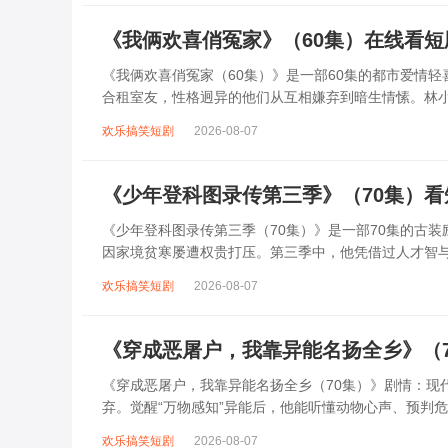
《我俩欢喜俏冤家》（60集）在线看
《我俩欢喜俏冤家（60集）》是一部60集的都市爱情
合租室友，性格迥异的他们从互相嫌弃到暗生情愫。林
撞出无数笑料。随着误会解除，两人逐渐靠近...
欢乐搞笑短剧
2026-08-07
《少年登科图录传第三季》（70集）
《少年登科图录传第三季（70集）》是一部70集的古
因家境贫寒屡遭权贵打压。第三季中，他凭借过人才智
识了志同道合的伙伴与暗中相助的贵人。剧中...
欢乐搞笑短剧
2026-08-07
《穿成恶屠户，我靠异能名扬全乡》（
《穿成恶屠户，我靠异能名扬全乡（70集）》剧情：现
弃。觉醒“万物感知”异能后，他能听懂动物心声、预判
阴谋，从帮村民寻回失物到用异能救下落水孩...
欢乐搞笑短剧
2026-08-07