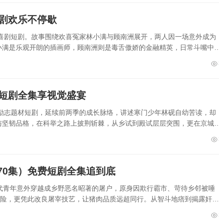
短剧欢乐不停歇
轻喜剧短剧。故事围绕欢喜冤家林小满与顾南洲展开，两人因一场意外成为
小满是乐观开朗的插画师，顾南洲则是毒舌傲娇的金融精英，日常斗嘴中
看短剧全集享视觉盛宴
装励志题材短剧，延续前两季的成长脉络，讲述寒门少年林砚自幼苦读，却
与坚韧品格，在科举之路上披荆斩棘，从乡试到殿试层层突围，更在京城
70集）免费短剧全集追到底
代青年意外穿越成乡野恶名昭著的屠户，原身因欺行霸市、苛待乡邻被唾
危险，更凭此改良屠宰技艺，让猪肉品质远超同行。从智斗地痞到揭露奸商