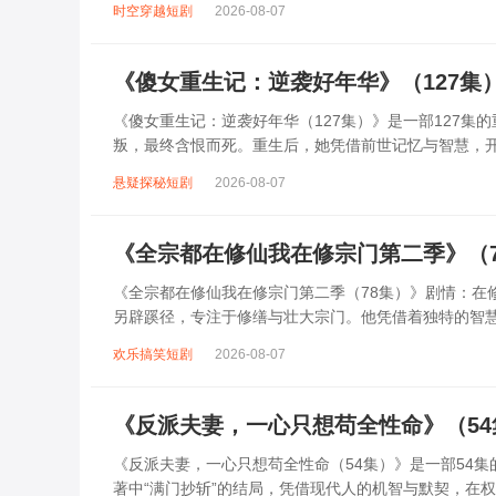
时空穿越短剧
2026-08-07
《傻女重生记：逆袭好年华》（127集
《傻女重生记：逆袭好年华（127集）》是一部127
叛，最终含恨而死。重生后，她凭借前世记忆与智慧，
等阴谋破产；在事业上，她凭借独特眼光与果...
悬疑探秘短剧
2026-08-07
《全宗都在修仙我在修宗门第二季》（
《全宗都在修仙我在修宗门第二季（78集）》剧情：在
另辟蹊径，专注于修缮与壮大宗门。他凭借着独特的智
应对外界的种种挑战与危机，还要调和宗门内...
欢乐搞笑短剧
2026-08-07
《反派夫妻，一心只想苟全性命》（5
《反派夫妻，一心只想苟全性命（54集）》是一部54
著中“满门抄斩”的结局，凭借现代人的机智与默契，在