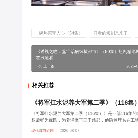
一碗热菜守人心（54集）
好看的短剧又来了
《透视之瞳：鉴宝治病纵横都市》（80集）短剧精彩
在线速看
上一篇
2026-
相关推荐
《将军扛水泥养大军第二季》（116集
《将军扛水泥养大军第二季（116集）》是一部116
权后贬为庶民，为养活麾下三千残部，他隐姓埋名在工
工地挥汗如雨，夜晚化身智谋军师，用扛水...
现代都市短剧
2026-08-07