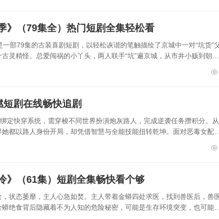
季》（79集全）热门短剧全集轻松看
一部79集的古装喜剧短剧，以轻松诙谐的笔触描绘了京城中一对“坑货”
古灵精怪、总爱闯祸的小丫头，两人联手“坑”遍京城，从市井小贩到朝堂
燃短剧在线畅快追剧
外绑定快穿系统，需穿梭不同世界扮演炮灰路人，完成逆袭任务攒积分。从
界她都以路人身份开局，却凭借智慧与全能技能扭转乾坤。面对恶毒女配
冷》（61集）短剧全集畅快看个够
食，状态萎靡，主人心急如焚。主人带着金蟒四处求医，找到兽医后，兽
金蟒绝食背后隐藏着不为人知的危险秘密，可能是生存环境突变，也可能