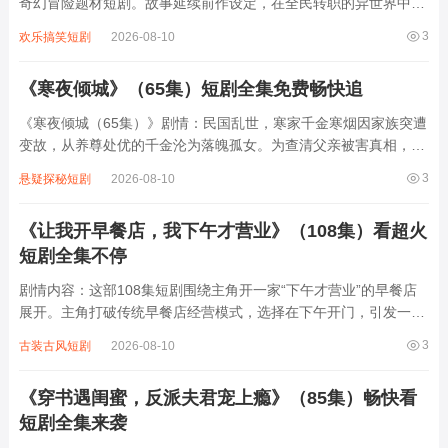
奇幻冒险题材短剧。故事延续前作设定，在全民转职的异世界中，
主角林夜凭借特殊天赋“BOSS召唤”，不断收服强大BOSS组建军
3
欢乐搞笑短剧
2026-08-10
团。第五季中，他带领军团深入禁忌之地，揭开上古神战的秘密，
同时对抗企图利用转职系统统...
《寒夜倾城》（65集）短剧全集免费畅快追
《寒夜倾城（65集）》剧情：民国乱世，寒家千金寒烟因家族突遭
变故，从养尊处优的千金沦为落魄孤女。为查清父亲被害真相，她
隐姓埋名，与冷面督军陆承渊结识。陆承渊表面冷酷，实则心怀正
3
悬疑探秘短剧
2026-08-10
义，两人在一次次危机中暗生情愫。寒烟凭借智慧与勇气，在各方
势力间周旋，逐步揭开父亲被害背后复杂...
《让我开早餐店，我下午才营业》（108集）看超火
短剧全集不停
剧情内容：这部108集短剧围绕主角开一家“下午才营业”的早餐店
展开。主角打破传统早餐店经营模式，选择在下午开门，引发一系
列趣事。他凭借独特创意和美味食物吸引顾客，过程中与形形色色
3
古装古风短剧
2026-08-10
的人打交道，有挑剔食客、竞争对手等。在经营里，他不断解决难
题，收获友情与爱情，还带动周边商业...
《穿书遇闺蜜，反派夫君宠上瘾》（85集）畅快看
短剧全集来袭