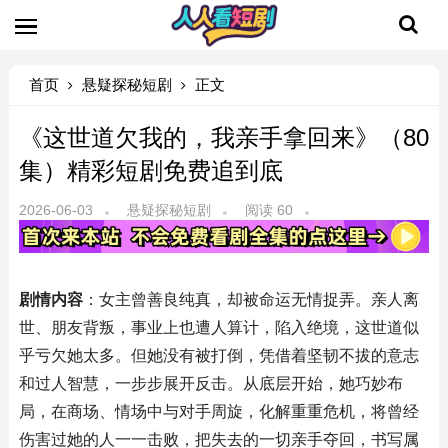
首页
悬疑探秘短剧
正文
《这世道欠我的，我亲手拿回来》（80
集）精彩短剧免费追到底
2026-06-03
悬疑探秘短剧
阅读 60
剧情内容
：女主曾善良纯真，却被命运无情捉弄。亲人离
世、朋友背叛，事业上也遭人算计，陷入绝境，这世道似
乎亏欠她太多。但她没有被打倒，凭借着坚韧不拔的意志
和过人智慧，一步步展开反击。从底层开始，她巧妙布
局，在商场、情场中与对手周旋，化解重重危机，将曾经
伤害过她的人一一击败，把失去的一切亲手夺回，书写属