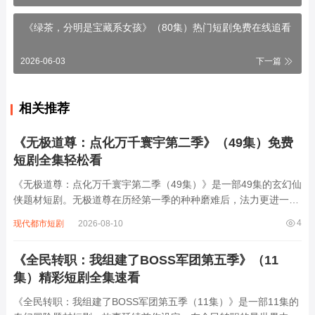
《绿茶，分明是宝藏系女孩》（80集）热门短剧免费在线追看
2026-06-03
下一篇
相关推荐
《无极道尊：点化万千寰宇第二季》（49集）免费
短剧全集轻松看
《无极道尊：点化万千寰宇第二季（49集）》是一部49集的玄幻仙
侠题材短剧。无极道尊在历经第一季的种种磨难后，法力更进一
层，他心怀苍生，穿梭于万千寰宇之间。此季中，他不仅要面对来
4
现代都市短剧
2026-08-10
自神秘黑暗势力的强大挑战，这些势力妄图打破寰宇平衡、统治一
切；还要点化各界的迷茫生灵，引导他们...
《全民转职：我组建了BOSS军团第五季》（11
集）精彩短剧全集速看
《全民转职：我组建了BOSS军团第五季（11集）》是一部11集的