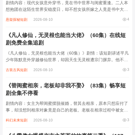
剧情内容：现代女孩意外穿书，竟在书中世界与闺蜜重逢。二人本
想抱团在这陌生世界安稳度日，却不想女孩所嫁之人竟是书中大反
派。起初女孩满心担忧，生怕反派夫君心狠手辣。然而，相处中反
4
悬疑探秘短剧
2026-08-10
派夫君却对她宠爱有加，事事顺着她，为她挡下诸多麻烦。面对外
界的明枪暗箭，反派夫君始终将她护在身后...
《凡人修仙，无灵根也能当大佬》（60集）在线短
剧免费全集追剧
《凡人修仙，无灵根也能当大佬（60集）》剧情：该短剧讲述平凡
少年陈默意外穿越修仙世界，却因天生无灵根遭宗门摒弃。他不甘
命运摆布，凭借现代科学思维与坚韧意志，从炼丹、制符等杂役起
3
古装古风短剧
2026-08-10
步，以独特方式破解修仙难题。他利用物理知识改良法术，用化学
原理炼制丹药，更以凡人体魄修炼出...
《替闺蜜相亲，老板却非我不娶》（83集）畅享短
剧全集不停看
剧情内容：女主为帮闺蜜摆脱催婚，替其去相亲，原本只想应付了
事，却没想到相亲对象竟是自己的老板。老板在相亲过程中被女主
的直率、善良等独特魅力深深吸引，此后便对她展开了热烈追求，
3
科幻未来短剧
2026-08-10
甚至表示非她不娶。女主面对老板的追求，陷入纠结与挣扎，一方
面担心职场关系受影响，另一方面又逐...