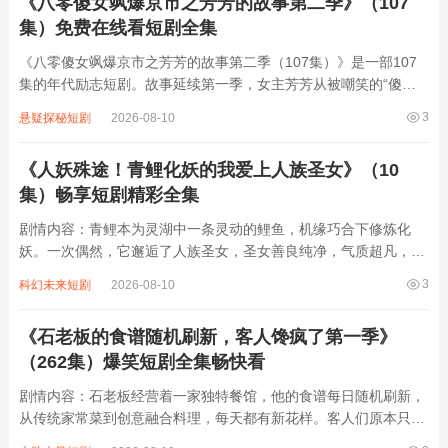
《八零傻女飒爆京市之芳芳的故事第二季》（107
集）免费在线看短剧全集
《八零傻女飒爆京市之芳芳的故事第二季（107集）》是一部107
集的年代励志短剧。故事延续第一季，女主芳芳从被嘲笑的“傻女”
逆袭成京市传奇。她凭借智慧与坚韧，在八零年代的经济浪潮中抓
3
悬疑探秘短剧
2026-08-10
住机遇，从摆摊小贩到创办服装厂，一路披荆斩棘。面对亲戚的算
计、竞争对手的打压，她以飒爽姿态...
《人妖殊途！青鲤化妖的我爱上人族圣女》（10
集）畅享短剧精彩全集
剧情内容：青鲤本为灵湖中一条灵动的鲤鱼，机缘巧合下修炼化
妖。一次偶然，它邂逅了人族圣女，圣女善良纯净，气质超凡，青
鲤瞬间倾心。然而人妖殊途，人族与妖族间本就存在诸多隔阂与矛
3
科幻未来短剧
2026-08-10
盾。青鲤不顾世俗偏见，默默守护在圣女身边，在相处中，两人感
情逐渐升温。但他们的爱情遭到了人族与妖族...
《石老板的食谱随机刷新，客人馋疯了第一季》
（262集）爆笑短剧全集畅快看
剧情内容：石老板经营着一家独特餐馆，他的食谱每日随机刷新，
从传统家常菜到创意融合料理，每天都有新花样。客人们原本只是
抱着尝鲜心态而来，却逐渐被这充满惊喜的菜单深深吸引。有人为