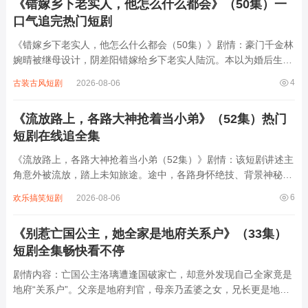
《错嫁乡下老实人，他怎么什么都会》（50集）一
口气追完热门短剧
《错嫁乡下老实人，他怎么什么都会（50集）》剧情：豪门千金林
婉晴被继母设计，阴差阳错嫁给乡下老实人陆沉。本以为婚后生活
平淡无趣，却没想到陆沉身份成谜，他不仅精通厨艺、医术，还能
4
古装古风短剧
2026-08-06
轻松解决各种棘手难题。在相处中，林婉晴逐渐发现陆沉的闪光
点，两人感情升温。而陆沉背后的神秘势力...
《流放路上，各路大神抢着当小弟》（52集）热门
短剧在线追全集
《流放路上，各路大神抢着当小弟（52集）》剧情：该短剧讲述主
角意外被流放，踏上未知旅途。途中，各路身怀绝技、背景神秘的
大神纷纷现身，他们一改往日高冷，竟争着要当主角小弟。原来主
6
欢乐搞笑短剧
2026-08-06
角身上藏着惊天秘密与巨大潜力，这些大神或是想借势崛起，或是
受神秘力量驱使。在流放路上，他们与主...
《别惹亡国公主，她全家是地府关系户》（33集）
短剧全集畅快看不停
剧情内容：亡国公主洛璃遭逢国破家亡，却意外发现自己全家竟是
地府“关系户”。父亲是地府判官，母亲乃孟婆之女，兄长更是地府
鬼将。重生后，她凭借地府家族的暗中庇佑与特殊能力，一面智斗