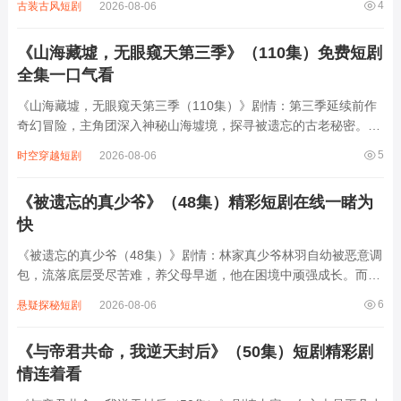
4
古装古风短剧
2026-08-06
权谋，一面手撕仇敌，将曾经欺辱她的人一一清算。从柔弱公主化
身“地府小霸王”，她以鬼魅手段搅动风...
《山海藏墟，无眼窥天第三季》（110集）免费短剧
全集一口气看
《山海藏墟，无眼窥天第三季（110集）》剧情：第三季延续前作
奇幻冒险，主角团深入神秘山海墟境，探寻被遗忘的古老秘密。这
里藏有能改写天地法则的至宝，引各方势力觊觎。主角们一边躲避
5
时空穿越短剧
2026-08-06
追杀，一边破解墟中机关谜题，揭开“无眼窥天”背后关于上古神魔
大战的真相。过程中，成员间因理念分...
《被遗忘的真少爷》（48集）精彩短剧在线一睹为
快
《被遗忘的真少爷（48集）》剧情：林家真少爷林羽自幼被恶意调
包，流落底层受尽苦难，养父母早逝，他在困境中顽强成长。而假
少爷林辉在林家养尊处优，享受着本属于林羽的荣华富贵。一次偶
6
悬疑探秘短剧
2026-08-06
然，林羽的真实身份被揭开，回到林家后却遭家人冷漠对待，林辉
更是处处设计陷害。但林羽凭借自身智慧...
《与帝君共命，我逆天封后》（50集）短剧精彩剧
情连着看