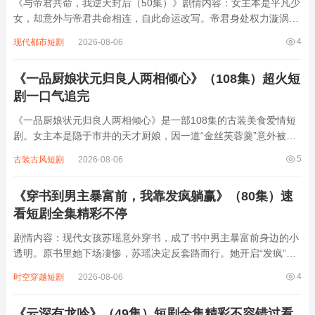
《与帝君共命，我逆天封后（50集）》剧情内容：女主本是平凡少
女，却意外与帝君共命相连，自此命运改写。帝君身处权力漩涡，
遭各方势力觊觎。女主凭借智慧与勇气，在波谲云诡的宫廷中周
4
现代都市短剧
2026-08-06
旋，助帝君化解重重危机。她不惧世俗眼光，逆天而行，从默默无
闻到声名鹊起。面对爱情与权力的双重考验...
《一品厨娘状元归良人两相倾心》（108集）超火短
剧一口气追完
《一品厨娘状元归良人两相倾心》是一部108集的古装美食爱情短
剧。女主本是隐于市井的天才厨娘，因一道“金丝芙蓉羹”意外被卷
入宫廷纷争，更因厨艺与新科状元顾明渊结缘。顾明渊表面是清冷
5
古装古风短剧
2026-08-06
贵公子，实则背负家族血仇，两人在携手破解朝堂阴谋的过程中，
以美食为媒暗生情愫。从市井烟火到宫...
《穿书到男主暴富前，我靠发疯躺赢》（80集）速
看短剧全集精彩不停
剧情内容：现代女孩苏瑶意外穿书，成了书中男主暴富前身边的小
透明。原书里她下场凄惨，苏瑶决定反套路而行。她开启“发疯”模
式，在男主落魄时，各种夸张搞怪举动不断，比如大闹债主、用奇
4
时空穿越短剧
2026-08-06
葩方式帮男主推销产品。本想借此刷存在感，却意外收获男主关
注。随着剧情推进，苏瑶凭借疯癫又机智的...
《云深有龙吟》（49集）短剧全集精彩不容错过看