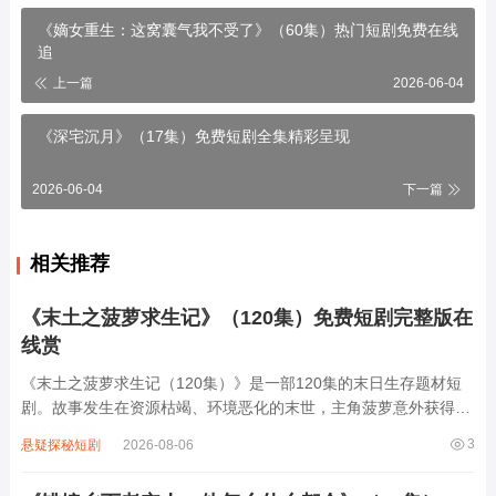
《嫡女重生：这窝囊气我不受了》（60集）热门短剧免费在线
追
上一篇
2026-06-04
《深宅沉月》（17集）免费短剧全集精彩呈现
2026-06-04
下一篇
相关推荐
《末土之菠萝求生记》（120集）免费短剧完整版在
线赏
《末土之菠萝求生记（120集）》是一部120集的末日生存题材短
剧。故事发生在资源枯竭、环境恶化的末世，主角菠萝意外获得神
秘种子，在废土中开启求生之旅。他带领幸存者建立避难所，种植
3
悬疑探秘短剧
2026-08-06
作物、寻找水源，与变异生物和贪婪掠夺者展开激烈对抗。过程
中，菠萝凭借智慧与勇气化解危机，结识...