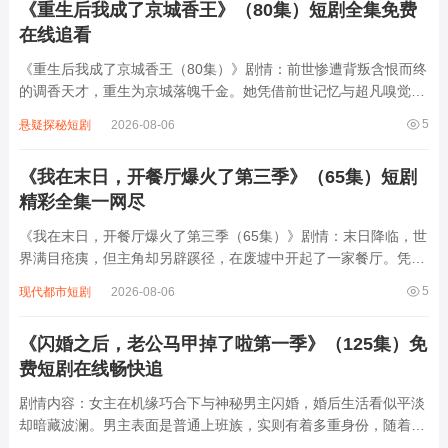
《重生后我成了京城香王》（80集）短剧全集免费
在线追看
《重生后我成了京城香王（80集）》剧情：前世惨遭背叛含恨而终
的调香天才，重生为京城落魄千金。她凭借前世记忆与超凡嗅觉，
从调制胭脂水粉起步，在权谋倾轧的京城香道界逆袭。不仅破解宫
5
悬疑探秘短剧
2026-08-06
廷秘香配方，更以创新香品搅动市场，与各路势力斗智斗勇。过程
中收获忠犬侍卫、冷面王爷等助力，...
《我在末日，开餐厅爆火了第三季》（65集）短剧
精彩全集一网尽
《我在末日，开餐厅爆火了第三季（65集）》剧情：末日降临，世
界满目疮痍，但主角却另辟蹊径，在废墟中开起了一家餐厅。凭借
独特创意和精湛厨艺，餐厅迅速成为末日中的热门打卡地。第三季
5
现代都市短剧
2026-08-06
里，餐厅面临新危机，食材短缺、竞争对手恶意打压。主角带领团
队四处寻找珍贵食材，研发新菜品，还结...
《闪婚之后，老公马甲掉了啦第一季》（125集）免
费短剧在线畅快追
剧情内容：女主在机缘巧合下与神秘男主闪婚，婚后生活看似平淡
却暗藏波澜。男主表面是普通上班族，实则有着多重身份，随着剧
情推进，他那些隐藏的“马甲”逐一掉落。原来他是豪门继承人，还