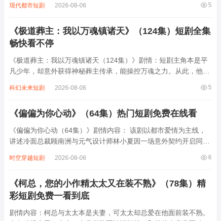
5
现代都市短剧
2026-08-06
拥有超强的商业头脑和非凡的身手。女主在发现这些秘密的过程
中，经历了惊讶、疑惑到理解与支持的情感...
《极道葬主：我以万魂镇诸天》（124集）短剧全集
畅快看不停
《极道葬主：我以万魂镇诸天（124集）》剧情：短剧主角本是平
凡少年，却意外获得神秘葬主传承，能操控万魂之力。从此，他踏
上逆袭之路，在诸天世界中纵横捭阖。面对各方强敌与邪恶势力，
5
科幻未来短剧
2026-08-06
他凭借万魂镇压一切，从弱小逐步成长为强大存在。其间，他结识
诸多伙伴，共同历经无数艰难险阻，解开...
《偏偏为你心动》（64集）热门短剧免费在线看
《偏偏为你心动（64集）》剧情内容： 该剧以都市爱情为主线，
讲述冷面总裁顾南洲与元气设计师林小夏因一场意外契约开启同居
生活，从互怼互厌到暗生情愫的浪漫故事。林小夏因家族危机被迫
6
时空穿越短剧
2026-08-06
与顾南洲签订假结婚协议，却在朝夕相处中逐渐发现他冰冷外表下
的温柔，而顾南洲也被林小夏的乐观坚韧...
《柯总，您的小作精太太又在装不熟》（78集）精
彩短剧免费一看到底
剧情内容：柯总与太太本是夫妻，可太太却总爱在他面前装不熟。