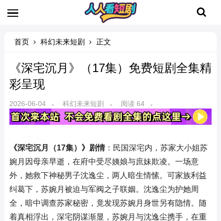
首页
科幻未来短剧
正文
《深宅沉月》（17集）免费短剧全集精
彩呈现
2026-06-04
科幻未来短剧
阅读 64
《深宅沉月（17集）》剧情
：民国深宅内，苏家大小姐苏
婉月因母亲早逝，在府中受尽姨娘与庶妹欺凌。一场意
外，她救下神秘男子沈逸尘，两人暗生情愫。可家族利益
纠葛下，苏婉月被迫与军阀之子联姻。沈逸尘为护她周
全，暗中调查苏家秘密，竟发现苏婉月身世另有隐情。随
着真相浮出，深宅阴谋渐显，苏婉月与沈逸尘携手，在重