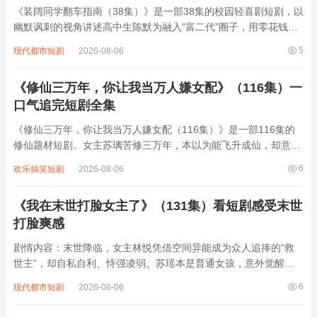
《装阔同学翻车指南（38集）》是一部38集的校园轻喜剧短剧，以
幽默讽刺的视角讲述高中生陈默为融入“富二代”圈子，用零花钱租
豪车、伪造奢侈品订单，甚至编造海外家族企业等谎言包装自己，
5
现代都市短剧
2026-08-06
却在同学聚会、篮球赛、家长会等场景中因细节疏漏接连穿帮：租
来的豪车被原主开走、假名表进水停...
《修仙三万年，你让我当万人嫌女配》（116集）一
口气追完短剧全集
《修仙三万年，你让我当万人嫌女配（116集）》是一部116集的
修仙题材短剧。女主苏璃苦修三万年，本以为能飞升成仙，却意外
绑定系统，被要求扮演书中万人嫌的恶毒女配。原主因嫉妒女主光
6
欢乐搞笑短剧
2026-08-06
环，屡屡作恶，最终下场凄惨。苏璃为完成任务，不得不按剧本行
事，却在过程中凭借机智与实力，一次...
《我在末世打脸女主了》（131集）看短剧感受末世
打脸爽感
剧情内容：末世降临，女主林悦凭借空间异能成为众人追捧的“救
世主”，却自私自利、恃强凌弱。苏瑶本是普通女孩，意外觉醒精
神系异能后，被林悦视为威胁，多次设计陷害。苏瑶凭借智慧与坚
6
现代都市短剧
2026-08-06
韧，一次次识破阴谋并反击，从被欺凌到逆袭，在末世废墟中建立
自己的势力。她救下被林悦抛弃的队友，揭...