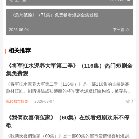
《危局破险》（71集）免费畅看短剧全集过瘾
2026-06-04
下一篇
相关推荐
《将军扛水泥养大军第二季》（116集）热门短剧全
集免费观
《将军扛水泥养大军第二季（116集）》是一部116集的古装逆袭
题材短剧。剧情讲述战功赫赫的将军萧承渊遭奸臣构陷，被夺兵权
后贬为庶民，为养活麾下三千残部，他隐姓埋名在工地扛水泥谋
3
现代都市短剧
2026-08-07
生。面对昔日部下被欺压、敌国细作渗透等危机，萧承渊白天在工
地挥汗如雨，夜晚化身智谋军师，用扛水...
《我俩欢喜俏冤家》（60集）在线看短剧欢乐不停
歇
《我俩欢喜俏冤家（60集）》是一部60集的都市爱情轻喜剧短剧。