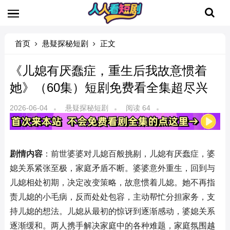
首页
悬疑探秘短剧
正文
《儿媳有厌蠢症，重生后我故意惯着
她》（60集）短剧免费看全集超尽兴
2026-06-04
悬疑探秘短剧
阅读 64
剧情内容
：前世婆婆对儿媳百般挑剔，儿媳有厌蠢症，婆
媳关系紧张至极，家庭矛盾不断。婆婆意外重生，回到与
儿媳相处初期，决定改变策略，故意惯着儿媳。她不再指
责儿媳的小毛病，反而处处包容，主动帮忙分担家务，支
持儿媳的想法。儿媳从最初的惊讶到逐渐感动，婆媳关系
逐渐缓和。两人携手解决家庭中的各种难题，家庭氛围越