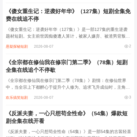
了某种未知的威胁，主人不得不踏上探...
《傻女重生记：逆袭好年华》（127集）短剧全集免
费在线追不停
《傻女重生记：逆袭好年华（127集）》是一部127集的重生逆袭
题材短剧。女主前世因痴傻遭人算计，被家人嫌弃、被渣男背叛，
最终含恨而死。重生后，她凭借前世记忆与智慧，开启逆袭之路。
2
悬疑探秘短剧
2026-08-07
面对曾经伤害她的人，她巧妙反击，让恶毒继母、虚伪妹妹等阴谋
破产；在事业上，她凭借独特眼光与果...
《全宗都在修仙我在修宗门第二季》（78集）短剧
全集在线追个不停歇
《全宗都在修仙我在修宗门第二季（78集）》剧情：在修仙世界
中，当全宗上下都醉心于提升个人修为、追求飞升成仙时，主角却
另辟蹊径，专注于修缮与壮大宗门。他凭借着独特的智慧与能力，
3
欢乐搞笑短剧
2026-08-07
四处收集资源，升级宗门设施，吸引各方人才。期间，他不仅要应
对外界的种种挑战与危机，还要调和宗门内...
《反派夫妻，一心只想苟全性命》（54集）爆款短
剧全集在线开看
《反派夫妻，一心只想苟全性命（54集）》是一部54集的古装轻喜