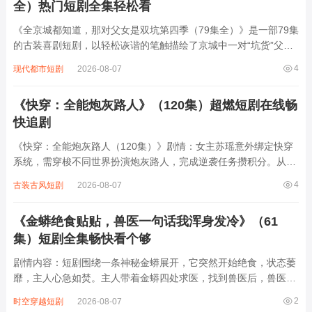
全）热门短剧全集轻松看
《全京城都知道，那对父女是双坑第四季（79集全）》是一部79集
的古装喜剧短剧，以轻松诙谐的笔触描绘了京城中一对“坑货”父女
的日常。父亲是个满嘴跑火车的江湖骗子，女儿则是个古灵精怪、
4
现代都市短剧
2026-08-07
总爱闯祸的小丫头，两人联手“坑”遍京城，从市井小贩到朝堂权贵
无一幸免。他们时而假装神医骗取...
《快穿：全能炮灰路人》（120集）超燃短剧在线畅
快追剧
《快穿：全能炮灰路人（120集）》剧情：女主苏瑶意外绑定快穿
系统，需穿梭不同世界扮演炮灰路人，完成逆袭任务攒积分。从古
代宫廷到现代都市，从玄幻修真到星际未来，每个世界她都以路人
4
古装古风短剧
2026-08-07
身份开局，却凭借智慧与全能技能扭转乾坤。面对恶毒女配的刁
难、主角光环的压制，她见招拆招，在逆境...
《金蟒绝食贴贴，兽医一句话我浑身发冷》（61
集）短剧全集畅快看个够
剧情内容：短剧围绕一条神秘金蟒展开，它突然开始绝食，状态萎
靡，主人心急如焚。主人带着金蟒四处求医，找到兽医后，兽医一
番检查后说出的一句话，让主人瞬间浑身发冷，原来金蟒绝食背后
2
时空穿越短剧
2026-08-07
隐藏着不为人知的危险秘密，可能是生存环境突变，也可能是遭遇