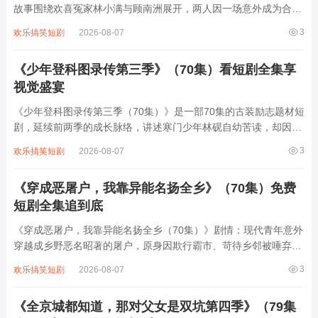
故事围绕欢喜冤家林小满与顾南洲展开，两人因一场意外成为合租
室友，性格迥异的他们从互相嫌弃到暗生情愫。林小满是乐观开朗
3
欢乐搞笑短剧
2026-08-07
的插画师，顾南洲则是毒舌傲娇的金融精英，日常斗嘴中碰撞出无
数笑料。随着误会解除，两人逐渐靠近...
《少年登科图录传第三季》（70集）看短剧全集享
视觉盛宴
《少年登科图录传第三季（70集）》是一部70集的古装励志题材短
剧，延续前两季的成长脉络，讲述寒门少年林砚自幼苦读，却因家
境贫寒屡遭权贵打压。第三季中，他凭借过人才智与坚韧品格，在
3
欢乐搞笑短剧
2026-08-07
科举之路上披荆斩棘，从乡试到殿试层层突围，更在京城结识了志
同道合的伙伴与暗中相助的贵人。剧中...
《穿成恶屠户，我靠异能名扬全乡》（70集）免费
短剧全集追到底
《穿成恶屠户，我靠异能名扬全乡（70集）》剧情：现代青年意外
穿越成乡野恶名昭著的屠户，原身因欺行霸市、苛待乡邻被唾弃。
觉醒“万物感知”异能后，他能听懂动物心声、预判危险，更凭此改
3
欢乐搞笑短剧
2026-08-07
良屠宰技艺，让猪肉品质远超同行。从智斗地痞到揭露奸商阴谋，
从帮村民寻回失物到用异能救下落水孩...
《全京城都知道，那对父女是双坑第四季》（79集