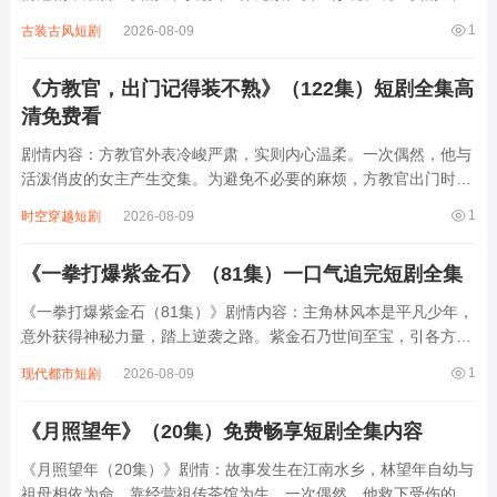
时，意外触发神秘BUG，游戏中的高冷总裁男主陆沉竟突破次元
1
古装古风短剧
2026-08-09
壁，通过网线“爬”进她的生活。从手机屏幕里的虚拟形象，变成会
做饭、会吃醋、会英雄救美的真实存在...
《方教官，出门记得装不熟》（122集）短剧全集高
清免费看
剧情内容：方教官外表冷峻严肃，实则内心温柔。一次偶然，他与
活泼俏皮的女主产生交集。为避免不必要的麻烦，方教官出门时总
被提醒要装作和女主不熟。然而在日常相处中，两人感情逐渐升
1
时空穿越短剧
2026-08-09
温，从最初的互相试探，到后来暗生情愫。他们一起经历了许多趣
事，也共同面对了不少挑战，在装不熟的“伪...
《一拳打爆紫金石》（81集）一口气追完短剧全集
《一拳打爆紫金石（81集）》剧情内容：主角林风本是平凡少年，
意外获得神秘力量，踏上逆袭之路。紫金石乃世间至宝，引各方势
力觊觎。林风为守护重要之人，与邪恶势力展开激烈对抗。在修炼
1
现代都市短剧
2026-08-09
途中，他不断突破自我，历经重重磨难。面对强大的敌人，他凭借
着顽强的意志和超强实力，一拳又一拳地...
《月照望年》（20集）免费畅享短剧全集内容
《月照望年（20集）》剧情：故事发生在江南水乡，林望年自幼与
祖母相依为命，靠经营祖传茶馆为生。一次偶然，他救下受伤的神