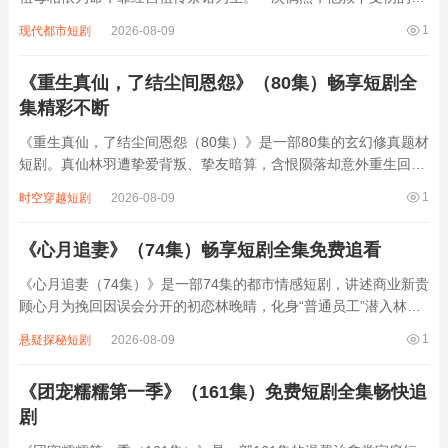
秘女子苏月，两人在相处中渐生情愫。然而苏月身世成谜，引来多
1
现代都市短剧
2026-08-09
方势力觊觎。随着真相浮出，林望年发现苏月竟是二十年前被灭门
的药王谷遗孤，而幕后黑手竟是他最敬重...
《重生真仙，了结尘间恩怨》（80集）畅享短剧全
集精彩不断
《重生真仙，了结尘间恩怨（80集）》是一部80集的玄幻修真题材
短剧。真仙林羽遭挚爱背叛、挚友暗算，含恨陨落却意外重生回少
年时期。这一世，他凭借前世记忆与超凡悟性，从底层崛起，修绝
1
时空穿越短剧
2026-08-09
世功法、炼稀世丹药、收神兽为宠。在复仇路上，他揭开前世阴谋
真相，与各方势力展开惊心动魄的较量...
《心月追妻》（74集）畅享短剧全集免费追看
《心月追妻（74集）》是一部74集的都市情感短剧，讲述商业新贵
顾心月为挽回因误会分开的初恋林晚晴，化身“普通员工”潜入林晚
晴所在的设计公司，从职场菜鸟到项目核心的逆袭过程中，他一边
1
悬疑探秘短剧
2026-08-09
暗中化解林晚晴的职场危机，一边用笨拙却真诚的方式重新走进她
的生活。剧中穿插商战暗线与家族恩...
《团宠糯糯第一季》（161集）免费短剧全集畅快追
剧