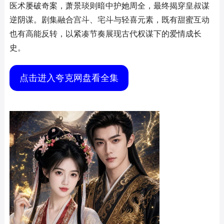
医术屡破奇案，萧景琰则暗中护她周全，最终揭穿皇叔谋
逆阴谋。剧集融合宫斗、宅斗与轻喜元素，既有甜蜜互动
也有高能反转，以紧凑节奏展现古代权谋下的爱情成长
史。
点击进入夸克网盘看全集