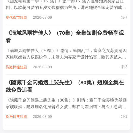
《团宠糯糯第一季（161集）》是一部161集的温馨治愈类家庭短
剧，以软萌可爱的五岁女孩糯糯为主角，讲述她被全家宠爱的成长
日常。糯糯是林家三代单传的小孙女，上有严肃却暗戳戳宠孙的爷
1
现代都市短剧
2026-08-09
爷、厨艺超绝的奶奶，下有双胞胎哥哥和学霸姐姐，连看似高冷的
爸爸都会偷偷给她买糖果。剧中通过"...
《满城风雨护佳人》（70集）全集短剧免费畅享观
看
《满城风雨护佳人（70集）》剧情：民国乱世，富商之女苏婉清因
家族联姻卷入权谋纷争，未婚夫为夺家产设计陷害，致其家破人
亡。流落街头的她被神秘军阀顾承渊所救，两人从猜忌到相知，顾
2
悬疑探秘短剧
2026-08-09
承渊暗中护她周全，助她查清真相、夺回家业。然各方势力虎视眈
眈，旧爱纠缠、新敌环伺，70集里，苏婉...
《隐藏千金闪婚遇上裴先生》（80集）短剧全集在
线免费追看
《隐藏千金闪婚遇上裴先生（80集）》剧情：豪门千金苏晚为躲避
家族联姻，隐姓埋名化身普通女孩，却在阴差阳错下与冷面总裁裴
翊闪婚。裴翊表面是商业奇才，实则背负家族秘密，两人在契约婚
1
欢乐搞笑短剧
2026-08-09
姻中从互相试探到暗生情愫。随着苏晚真实身份逐渐暴露，裴翊发
现她竟是多年前救过自己的女孩，而苏晚...