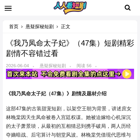
首页
悬疑探秘短剧
正文
《我乃凤命太子妃》（47集）短剧精彩
剧情不容错过看
2026-06-04
悬疑探秘短剧
阅读 56
《我乃凤命太子妃（47集）》剧情及题材介绍
这部47集的古装甜宠短剧，以架空王朝为背景，讲述庶女
林晚棠因天生凤命被卷入宫廷权谋。她被迫嫁给心机深沉
的太子萧景琰，从最初的互相猜忌到携手破局，两人历经
夺嫡暗战、后宅算计与朝堂风波。林晚棠凭借现代思维与