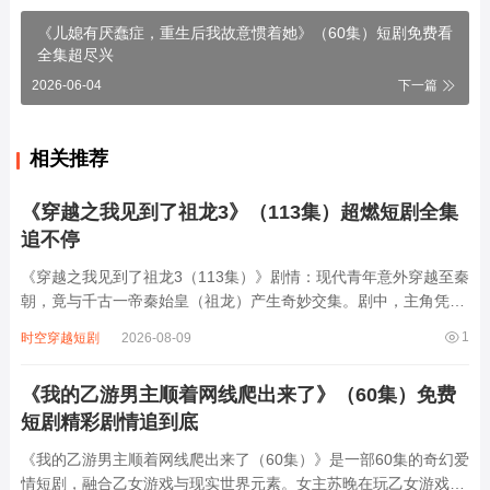
《儿媳有厌蠢症，重生后我故意惯着她》（60集）短剧免费看
全集超尽兴
2026-06-04
下一篇
相关推荐
《穿越之我见到了祖龙3》（113集）超燃短剧全集
追不停
《穿越之我见到了祖龙3（113集）》剧情：现代青年意外穿越至秦
朝，竟与千古一帝秦始皇（祖龙）产生奇妙交集。剧中，主角凭借
现代知识为秦国解决诸多难题，从改良农具提升粮食产量，到设计
1
时空穿越短剧
2026-08-09
先进兵器增强军力，还参与朝堂权谋斗争，周旋于李斯、赵高等权
臣之间。同时，与秦始皇从互相猜忌到...
《我的乙游男主顺着网线爬出来了》（60集）免费
短剧精彩剧情追到底
《我的乙游男主顺着网线爬出来了（60集）》是一部60集的奇幻爱
情短剧，融合乙女游戏与现实世界元素。女主苏晚在玩乙女游戏